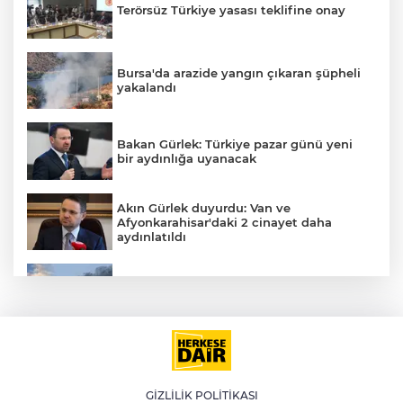
Terörsüz Türkiye yasası teklifine onay
Bursa'da arazide yangın çıkaran şüpheli
yakalandı
Bakan Gürlek: Türkiye pazar günü yeni
bir aydınlığa uyanacak
Akın Gürlek duyurdu: Van ve
Afyonkarahisar'daki 2 cinayet daha
aydınlatıldı
Meteoroloji'den kavurucu sıcak ve
kuvvetli rüzgar uyarısı
İran'dan Müslümanlara kötü niyetli dış
güçlere karşı birleşme çağrısı
GİZLİLİK POLİTİKASI