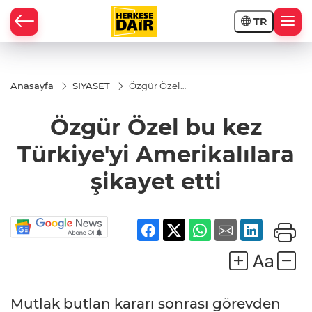
TR
RAHİSAR
Anasayfa
SİYASET
Özgür Özel
bu kez
Türkiye'yi
Özgür Özel bu kez
Amerikalılara
şikayet etti
Türkiye'yi Amerikalılara
şikayet etti
R
Mutlak butlan kararı sonrası görevden