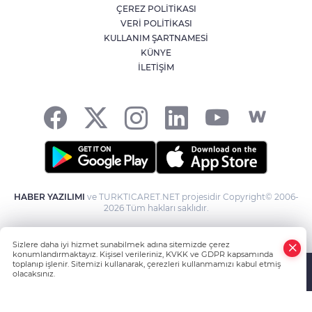
ÇEREZ POLİTİKASI
Kağıthane'de 104 kilogram uyuşturucu
VERİ POLİTİKASI
ele geçirildi
KULLANIM ŞARTNAMESİ
KÜNYE
İLETİŞİM
Fetih coşkusu Keles’e taşındı
HABER YAZILIMI
ve TURKTICARET.NET projesidir Copyright© 2006-
2026 Tüm hakları saklıdır.
Sizlere daha iyi hizmet sunabilmek adına sitemizde çerez
konumlandırmaktayız. Kişisel verileriniz, KVKK ve GDPR kapsamında
toplanıp işlenir. Sitemizi kullanarak, çerezleri kullanmamızı kabul etmiş
olacaksınız.
Anasayfa
Haber Ara
Yazarlar