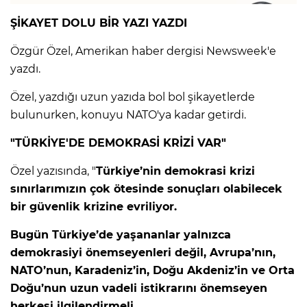
ŞİKAYET DOLU BİR YAZI YAZDI
Lİ
Özgür Özel, Amerikan haber dergisi Newsweek'e
yazdı.
Özel, yazdığı uzun yazıda bol bol şikayetlerde
bulunurken, konuyu NATO'ya kadar getirdi.
"TÜRKİYE'DE DEMOKRASİ KRİZİ VAR"
Özel yazısında, "
Türkiye’nin demokrasi krizi
sınırlarımızın çok ötesinde sonuçları olabilecek
bir güvenlik krizine evriliyor.
Bugün Türkiye’de yaşananlar yalnızca
demokrasiyi önemseyenleri değil, Avrupa’nın,
NMARAŞ
NATO’nun, Karadeniz’in, Doğu Akdeniz’in ve Orta
Doğu’nun uzun vadeli istikrarını önemseyen
herkesi ilgilendirmeli.