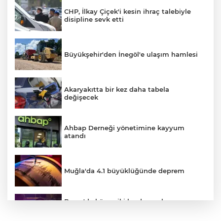
CHP, İlkay Çiçek'i kesin ihraç talebiyle
disipline sevk etti
Büyükşehir'den İnegöl'e ulaşım hamlesi
Akaryakıtta bir kez daha tabela
değişecek
Ahbap Derneği yönetimine kayyum
atandı
Muğla'da 4.1 büyüklüğünde deprem
Bursa'da küsen iki kardeş, onları
barıştırmaya Uşak'tan yola çıkan
babalarını polise ihbar etti: Bizi vuracak