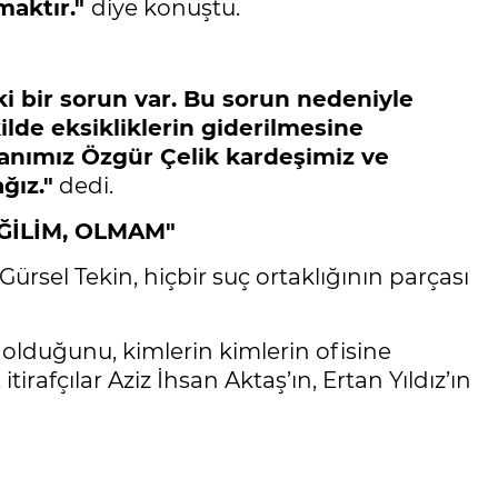
maktır."
diye konuştu.
ki bir sorun var. Bu sorun nedeniyle
lde eksikliklerin giderilmesine
kanımız Özgür Çelik kardeşimiz ve
ğız."
dedi.
ĞİLİM, OLMAM"
rsel Tekin, hiçbir suç ortaklığının parçası
 olduğunu, kimlerin kimlerin ofisine
tirafçılar Aziz İhsan Aktaş’ın, Ertan Yıldız’ın