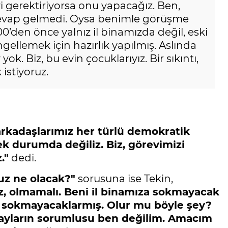
yi gerektiriyorsa onu yapacağız. Ben,
evap gelmedi. Oysa benimle görüşme
00’den önce yalnız il binamızda değil, eski
gellemek için hazırlık yapılmış. Aslında
yok. Biz, bu evin çocuklarıyız. Bir sıkıntı,
istiyoruz.
arkadaşlarımız her türlü demokratik
cek durumda değiliz. Biz, görevimizi
."
dedi.
uz ne olacak?"
sorusuna ise Tekin,
 olmamalı. Beni il binamıza sokmayacak
i sokmayacaklarmış. Olur mu böyle şey?
ayların sorumlusu ben değilim. Amacım