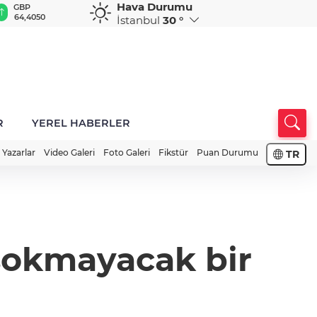
Hava Durumu
GBP
CHF
CAD
RUB
A
64,4050
59,0573
34,1960
0,5821
1
İstanbul
30 °
R
YEREL HABERLER
Yazarlar
Video Galeri
Foto Galeri
Fikstür
Puan Durumu
TR
 sokmayacak bir