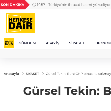
GEL
TND
BGN
VND
SON DAKİKA
14:57 - Türkiye'nin ihracat hacmi yükseliyor
50
18,2693
16,3747
27,9743
0,0018
GÜNDEM
ASAYİŞ
SİYASET
EKONOM
Anasayfa
SİYASET
Gürsel Tekin: Beni CHP binasına sokmay
Gürsel Tekin: 