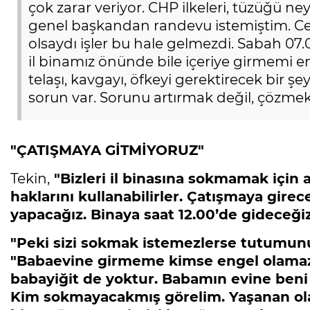
çok zarar veriyor. CHP ilkeleri, tüzüğü ne
genel başkandan randevu istemiştim. C
olsaydı işler bu hale gelmezdi. Sabah 07.
il binamız önünde bile içeriye girmemi en
telaşı, kavgayı, öfkeyi gerektirecek bir şey 
sorun var. Sorunu artırmak değil, çözmek 
"ÇATIŞMAYA GİTMİYORUZ"
Tekin,
"Bizleri il binasına sokmamak için 
haklarını kullanabilirler. Çatışmaya gire
yapacağız. Binaya saat 12.00’de gideceğiz
"Peki sizi sokmak istemezlerse tutumun
"Babaevine girmeme kimse engel olamaz,
babayiğit de yoktur. Babamın evine ben
Kim sokmayacakmış görelim. Yaşanan ol