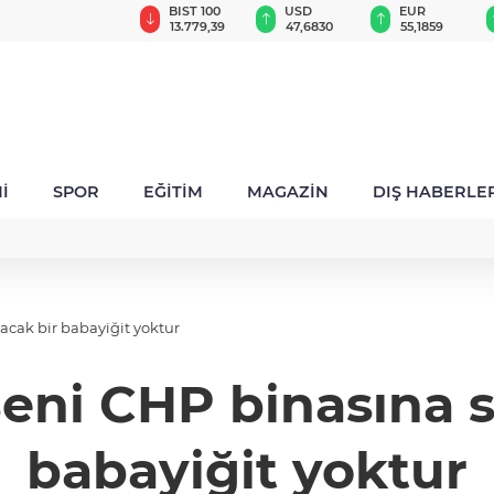
GAU/TRY
BIST 100
USD
EUR
6.666,91
13.779,39
47,6830
55,1859
İ
SPOR
EĞİTİM
MAGAZİN
DIŞ HABERLE
acak bir babayiğit yoktur
Beni CHP binasına
babayiğit yoktur