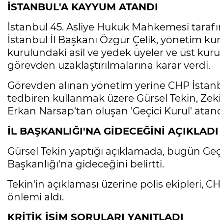
İSTANBUL'A KAYYUM ATANDI
İstanbul 45. Asliye Hukuk Mahkemesi tarafı
İstanbul İl Başkanı Özgür Çelik, yönetim kur
kurulundaki asil ve yedek üyeler ve üst kuru
görevden uzaklaştırılmalarına karar verdi.
Görevden alınan yönetim yerine CHP İstanbu
tedbiren kullanmak üzere Gürsel Tekin, Ze
Erkan Narsap'tan oluşan 'Geçici Kurul' atand
İL BAŞKANLIĞI'NA GİDECEĞİNİ AÇIKLADI
Gürsel Tekin yaptığı açıklamada, bugün Geçici
Başkanlığı'na gideceğini belirtti.
Tekin'in açıklaması üzerine polis ekipleri, 
önlemi aldı.
KRİTİK İSİM SORULARI YANITLADI