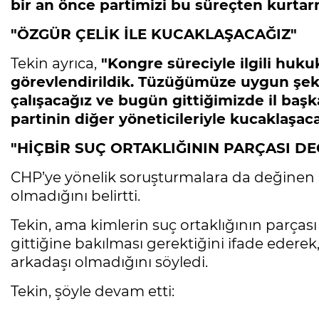
bir an önce partimizi bu süreçten kurtar
"ÖZGÜR ÇELİK İLE KUCAKLAŞACAĞIZ"
Tekin ayrıca,
"Kongre süreciyle ilgili huku
görevlendirildik. Tüzüğümüze uygun şeki
çalışacağız ve bugün gittiğimizde il baş
partinin diğer yöneticileriyle kucaklaşaca
"HİÇBİR SUÇ ORTAKLIĞININ PARÇASI DE
CHP’ye yönelik soruşturmalara da değinen Gü
olmadığını belirtti.
Tekin, ama kimlerin suç ortaklığının parçası
gittiğine bakılması gerektiğini ifade ederek, i
arkadaşı olmadığını söyledi.
Tekin, şöyle devam etti: