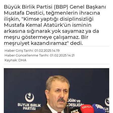
Büyük Birlik Partisi (BBP) Genel Başkanı
Mustafa Destici, teğmenlerin ihracına
ilişkin, "Kimse yaptığı disiplinsizliği
Mustafa Kemal Atatürk'ün isminin
arkasına sığınarak yok sayamaz ya da
meşru göstermeye çalışamaz. Bir
meşruiyet kazandıramaz" dedi.
Haber Giriş Tarihi: 01.02.2025 14:19
Haber Güncellenme Tarihi: 01.02.2025 14:21
Kaynak: DHA
LE