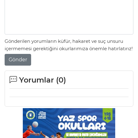
Gönderilen yorumların küfür, hakaret ve suç unsuru
içermemesi gerektiğini okurlarımıza önemle hatırlatırız!
Gönder
Yorumlar (
0
)
A