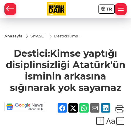
TR
RAHİSAR
Anasayfa
SİYASET
Destici:Kimse
yaptığı
disiplinsizliği
Destici:Kimse yaptığı
Atatürk'ün
isminin
arkasına
disiplinsizliği Atatürk'ün
sığınarak yok
sayamaz
isminin arkasına
sığınarak yok sayamaz
R