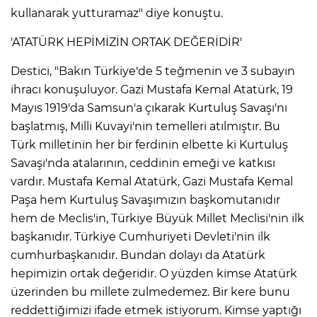
ANE
kullanarak yutturamaz" diye konuştu.
'ATATÜRK HEPİMİZİN ORTAK DEĞERİDİR'
Destici, "Bakın Türkiye'de 5 teğmenin ve 3 subayın
ihracı konuşuluyor. Gazi Mustafa Kemal Atatürk, 19
Mayıs 1919'da Samsun'a çıkarak Kurtuluş Savaşı'nı
başlatmış, Milli Kuvayi'nin temelleri atılmıştır. Bu
Türk milletinin her bir ferdinin elbette ki Kurtuluş
Savaşı'nda atalarının, ceddinin emeği ve katkısı
vardır. Mustafa Kemal Atatürk, Gazi Mustafa Kemal
Paşa hem Kurtuluş Savaşımızın başkomutanıdır
hem de Meclis'in, Türkiye Büyük Millet Meclisi'nin ilk
başkanıdır. Türkiye Cumhuriyeti Devleti'nin ilk
cumhurbaşkanıdır. Bundan dolayı da Atatürk
hepimizin ortak değeridir. O yüzden kimse Atatürk
NU
üzerinden bu millete zulmedemez. Bir kere bunu
reddettiğimizi ifade etmek istiyorum. Kimse yaptığı