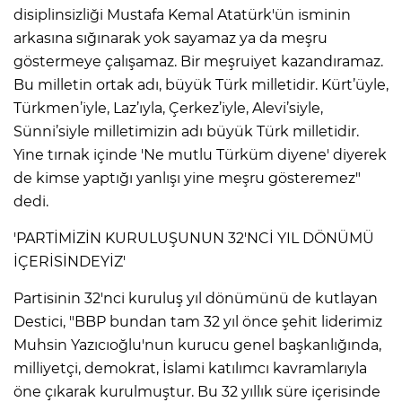
disiplinsizliği Mustafa Kemal Atatürk'ün isminin
arkasına sığınarak yok sayamaz ya da meşru
Lİ
göstermeye çalışamaz. Bir meşruiyet kazandıramaz.
Bu milletin ortak adı, büyük Türk milletidir. Kürt’üyle,
Türkmen’iyle, Laz’ıyla, Çerkez’iyle, Alevi’siyle,
Sünni’siyle milletimizin adı büyük Türk milletidir.
Yine tırnak içinde 'Ne mutlu Türküm diyene' diyerek
de kimse yaptığı yanlışı yine meşru gösteremez"
dedi.
'PARTİMİZİN KURULUŞUNUN 32'NCİ YIL DÖNÜMÜ
İÇERİSİNDEYİZ'
Partisinin 32'nci kuruluş yıl dönümünü de kutlayan
Destici, "BBP bundan tam 32 yıl önce şehit liderimiz
Muhsin Yazıcıoğlu'nun kurucu genel başkanlığında,
NMARAŞ
milliyetçi, demokrat, İslami katılımcı kavramlarıyla
öne çıkarak kurulmuştur. Bu 32 yıllık süre içerisinde