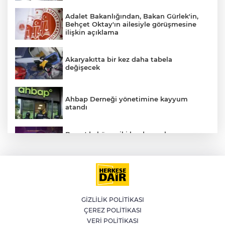
Adalet Bakanlığından, Bakan Gürlek'in,
Behçet Oktay'ın ailesiyle görüşmesine
ilişkin açıklama
Akaryakıtta bir kez daha tabela
değişecek
Ahbap Derneği yönetimine kayyum
atandı
E
Bursa'da küsen iki kardeş, onları
barıştırmaya Uşak'tan yola çıkan
babalarını polise ihbar etti: Bizi vuracak
Muğla'da 4.1 büyüklüğünde deprem
GİZLİLİK POLİTİKASI
ÇEREZ POLİTİKASI
Altının gramı 6 bin 574 liradan işlem
VERİ POLİTİKASI
görüyor