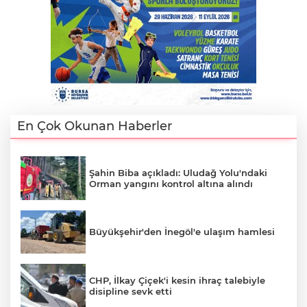
AK
En Çok Okunan Haberler
Şahin Biba açıkladı: Uludağ Yolu'ndaki
Orman yangını kontrol altına alındı
E
Büyükşehir'den İnegöl'e ulaşım hamlesi
CHP, İlkay Çiçek'i kesin ihraç talebiyle
disipline sevk etti