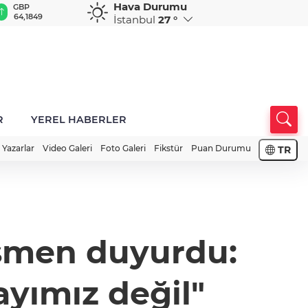
Hava Durumu
GBP
CHF
CAD
RUB
A
64,1849
58,8721
33,9532
0,5867
1
İstanbul
27 °
R
YEREL HABERLER
Yazarlar
Video Galeri
Foto Galeri
Fikstür
Puan Durumu
TR
esmen duyurdu:
yımız değil"