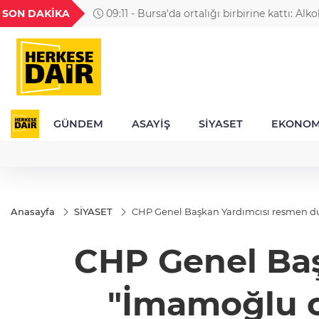
GEL
TND
BGN
VND
SON DAKİKA
09:11 - Bursa'da ortalığı birbirine kattı: Alko
56
18,1988
16,2478
28,0626
0,0018
yaptığı kazayı hatırlamadı
GÜNDEM
ASAYİŞ
SİYASET
EKONOM
Anasayfa
SİYASET
CHP Genel Başkan Yardımcısı resmen d
CHP Genel Baş
"İmamoğlu c