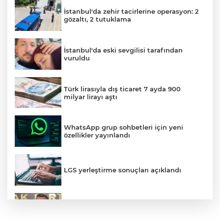
İstanbul'da zehir tacirlerine operasyon: 2
gözaltı, 2 tutuklama
İstanbul'da eski sevgilisi tarafından
vuruldu
Türk lirasıyla dış ticaret 7 ayda 900
milyar lirayı aştı
WhatsApp grup sohbetleri için yeni
özellikler yayınlandı
LGS yerleştirme sonuçları açıklandı
AK Parti Meclis'te Çerçeve Yasa için
toplandı