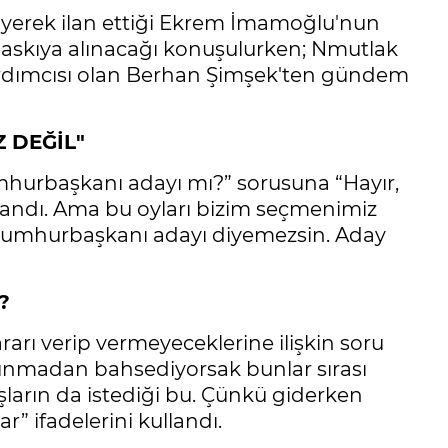
yerek ilan ettiği Ekrem İmamoğlu'nun
n askıya alınacağı konuşulurken; Nmutlak
ardımcısı olan Berhan Şimşek'ten gündem
 DEĞİL"
hurbaşkanı adayı mı?” sorusuna “Hayır,
apandı. Ama bu oyları bizim seçmenimiz
n cumhurbaşkanı adayı diyemezsin. Aday
?
ararı verip vermeyeceklerine ilişkin soru
arınmadan bahsediyorsak bunlar sırası
şların da istediği bu. Çünkü giderken
r” ifadelerini kullandı.