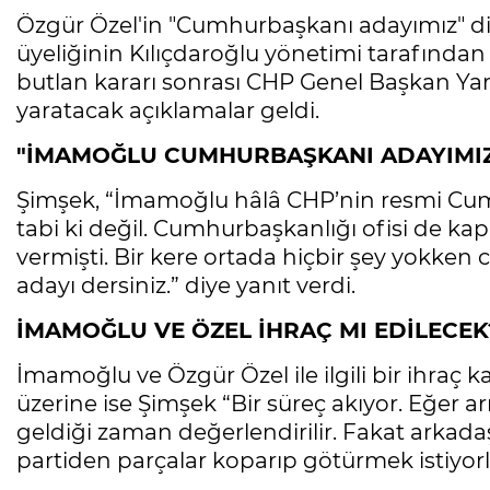
Özgür Özel'in "Cumhurbaşkanı adayımız" di
üyeliğinin Kılıçdaroğlu yönetimi tarafında
butlan kararı sonrası CHP Genel Başkan Y
yaratacak açıklamalar geldi.
"İMAMOĞLU CUMHURBAŞKANI ADAYIMIZ
Şimşek, “İmamoğlu hâlâ CHP’nin resmi Cum
tabi ki değil. Cumhurbaşkanlığı ofisi de k
vermişti. Bir kere ortada hiçbir şey yokke
adayı dersiniz.” diye yanıt verdi.
İMAMOĞLU VE ÖZEL İHRAÇ MI EDİLECEK
İmamoğlu ve Özgür Özel ile ilgili bir ihraç k
üzerine ise Şimşek “Bir süreç akıyor. Eğer 
geldiği zaman değerlendirilir. Fakat arkada
partiden parçalar koparıp götürmek istiyorla