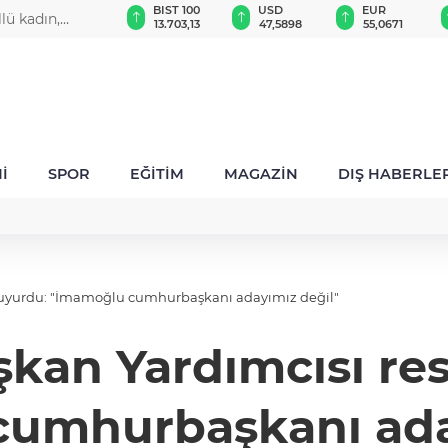
GAU/TRY
BIST 100
USD
EUR
llü kadın,
6.509,01
13.703,13
47,5898
55,0671
İ
SPOR
EĞİTİM
MAGAZİN
DIŞ HABERLE
uyurdu: "İmamoğlu cumhurbaşkanı adayımız değil"
kan Yardımcısı r
umhurbaşkanı ada