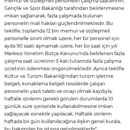
memur ve sözleşmeli personelin çalışma saatlerinin,
Gençlik ve Spor Bakanlığı tarafından belirlenmesine
imkan sağlanarak, fazla çalışmada bulunan
AK
personelin mali hakları güçlendirilmektedir. Bu
teklifle, toplamda 12 bin memur ve sözleşmeli
personelle sınırlı olmak üzere, her bir personel için
ayda 90 saati aşmamak üzere, her bir saat için yılı
Merkezi Yönetim Bütçe Kanunu'nda belirlenen fazla
çalışma saat ücretinin 5 katı tutarında fazla çalışma
ücretinin ödenmesi öngörülmektedir. Ayrıca teklifle
Kültür ve Turizm Bakanlığı'ndan turizm işletme
E
belgeli, konaklama belgeli tesislerde çalışan
personelin yazılı talebi ve onayı olmak kaydıyla,
haftalık izinlerini gerekli görülen durumlarda 10
günlük süre içerisinde kullanabilmesine imkan
sağlayacak esneklik yapılacak. Haftalık izinlerin
haftada bir gün kullanılacağına ilişkin genel kurala,
bu bakımdan bir istisna getirilmektedir"