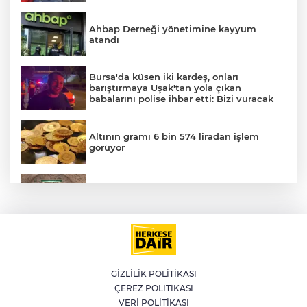
Ahbap Derneği yönetimine kayyum
atandı
Bursa'da küsen iki kardeş, onları
barıştırmaya Uşak'tan yola çıkan
babalarını polise ihbar etti: Bizi vuracak
Altının gramı 6 bin 574 liradan işlem
görüyor
YILDIRIM’DA ÇOCUKLAR HEM
ÖĞRENİYOR HEM EĞLENİYOR
Muğla'da 4.1 büyüklüğünde deprem
GİZLİLİK POLİTİKASI
ÇEREZ POLİTİKASI
Kütahya'da kendisinden haber
VERİ POLİTİKASI