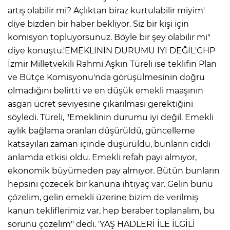
artış olabilir mi? Açlıktan biraz kurtulabilir miyim'
Lİ
diye bizden bir haber bekliyor. Siz bir kişi için
komisyon topluyorsunuz. Böyle bir şey olabilir mi"
diye konuştu.'EMEKLİNİN DURUMU İYİ DEĞİL'CHP
İzmir Milletvekili Rahmi Aşkın Türeli ise teklifin Plan
ve Bütçe Komisyonu'nda görüşülmesinin doğru
olmadığını belirtti ve en düşük emekli maaşının
asgari ücret seviyesine çıkarılması gerektiğini
söyledi. Türeli, "Emeklinin durumu iyi değil. Emekli
aylık bağlama oranları düşürüldü, güncelleme
katsayıları zaman içinde düşürüldü, bunların ciddi
anlamda etkisi oldu. Emekli refah payı almıyor,
ekonomik büyümeden pay almıyor. Bütün bunların
hepsini çözecek bir kanuna ihtiyaç var. Gelin bunu
çözelim, gelin emekli üzerine bizim de verilmiş
NMARAŞ
kanun tekliflerimiz var, hep beraber toplanalım, bu
sorunu çözelim" dedi. 'YAŞ HADLERİ İLE İLGİLİ