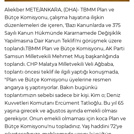
Aliekber METE/ANKARA, (DHA)- TBMM Plan ve
Bütçe Komisyonu, çalışma hayatına ilişkin
IR
düzenlemeleri de içeren, 'Bazı Kanunlarda ve 375
Sayılı Kanun Hükmünde Kararnamede Değişiklik
Yapılmasına Dair Kanun Teklifi'ni görüşmek üzere
toplandı.TBMM Plan ve Bütçe Komisyonu, AK Parti
Samsun Milletvekili Mehmet Muş başkanlığında
toplandı. CHP Malatya Milletvekili Veli Ağbaba,
toplantı öncesi teklif ile ilgili yaptığı konuşmada,
"Plan ve Bütçe Komisyonu üyelerine resmen
angarya iş yaptırıyorlar. Bakın bugünkü
R
toplantımızın sebebi sadece bir kişi. Kim o; Deniz
Kuvvetleri Komutanı Ercüment Tatlıoğlu. Bu yıl 65
P
yaşına girecek ve ağustos ayında emekli olması
gerekiyor. Onun emekli olmaması için koca Plan ve
Bütçe Komisyonu'nu topladınız. Yaş haddini 72'ye