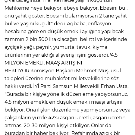
çıkartacağınıza, mahkemede yaşını küçültün.
ANE
Mahkeme neye bakıyor, ebeye bakıyor. Ebesini bul,
onu şahit göster. Ebesini bulamıyorsan 2 tane şahit
bul ve yaşını küçült" dedi. Ağbaba, enflasyon
hesabına göre en düşük emekli aylığına yapılacak
zammın 2 bin 500 lira olacağını belirtti ve içerisinde
ayçiçek yağı, peynir, yumurta, tavuk, kıyma
ürünlerinin yer aldığı alışveriş fişini gösterdi. '4,5
MİLYON EMEKLİ, MAAŞ ARTIŞINI
BEKLİYOR'Komisyon Başkanı Mehmet Muş, usul
talepleri üzerine muhalefet milletvekillerine söz
hakkı verdi. İYİ Parti Samsun Milletvekili Erhan Usta,
"Burada bir kişiye yönelik düzenleme yapıyorsunuz.
4,5 milyon emekli, en düşük emekli maaşı artışını
bekliyor. Ona ilişkin düzenleme yapmıyorsunuz veya
çalışanların yüzde 42'si asgari ücretli, asgari ücretin
NU
artması 20-30 milyon kişiyi etkiliyor. Onlar da
buradan bir haber bekliyor, 'Refahımda azıcık bir