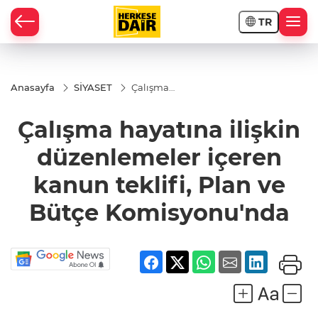
TR
RAHİSAR
Anasayfa
SİYASET
Çalışma
hayatına ilişkin
düzenlemeler
Çalışma hayatına ilişkin
içeren kanun
teklifi, Plan ve
Bütçe
düzenlemeler içeren
Komisyonu'nda
kanun teklifi, Plan ve
Bütçe Komisyonu'nda
R