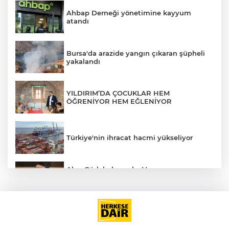
Ahbap Derneği yönetimine kayyum
atandı
AK
Bursa'da arazide yangın çıkaran şüpheli
yakalandı
YILDIRIM’DA ÇOCUKLAR HEM
ÖĞRENİYOR HEM EĞLENİYOR
Türkiye'nin ihracat hacmi yükseliyor
E
Akın Gürlek duyurdu: Van ve
Afyonkarahisar'daki 2 cinayet daha
aydınlatıldı
Kağıthane'de 104 kilogram uyuşturucu
ele geçirildi