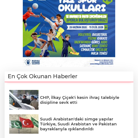
En Çok Okunan Haberler
CHP, İlkay Çiçek'i kesin ihraç talebiyle
A
disipline sevk etti
Suudi Arabistan'daki simge yapılar
Türkiye, Suudi Arabistan ve Pakistan
bayraklarıyla ışıklandırıldı