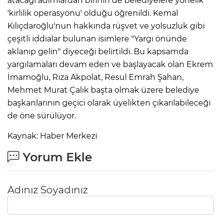
atacağı adımlardan birinin de belediyelere yönelik
'kirlilik operasyonu' olduğu öğrenildi. Kemal
Lİ
Kılıçdaroğlu'nun hakkında rüşvet ve yolsuzluk gibi
çeşitli iddialar bulunan isimlere "Yargı önünde
aklanıp gelin" diyeceği belirtildi. Bu kapsamda
yargılamaları devam eden ve başlayacak olan Ekrem
İmamoğlu, Rıza Akpolat, Resul Emrah Şahan,
Mehmet Murat Çalık başta olmak üzere belediye
başkanlarının geçici olarak üyelikten çıkarılabileceği
de öne sürülüyor.
Kaynak: Haber Merkezi
Yorum Ekle
Adınız Soyadınız
NMARAŞ