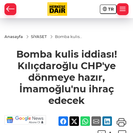
TR
RAHİSAR
Anasayfa
SİYASET
Bomba kulis
iddiası!
Kılıçdaroğlu
Bomba kulis iddiası!
CHP'ye
dönmeye
hazır,
Kılıçdaroğlu CHP'ye
İmamoğlu'nu
ihraç edecek
dönmeye hazır,
İmamoğlu'nu ihraç
edecek
R