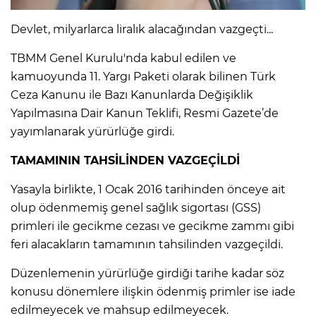
Devlet, milyarlarca liralık alacağından vazgeçti...
IR
TBMM Genel Kurulu'nda kabul edilen ve
kamuoyunda 11. Yargı Paketi olarak bilinen Türk
Ceza Kanunu ile Bazı Kanunlarda Değişiklik
Yapılmasına Dair Kanun Teklifi, Resmi Gazete’de
yayımlanarak yürürlüğe girdi.
TAMAMININ TAHSİLİNDEN VAZGEÇİLDİ
Yasayla birlikte, 1 Ocak 2016 tarihinden önceye ait
olup ödenmemiş genel sağlık sigortası (GSS)
R
primleri ile gecikme cezası ve gecikme zammı gibi
feri alacakların tamamının tahsilinden vazgeçildi.
P
Düzenlemenin yürürlüğe girdiği tarihe kadar söz
konusu dönemlere ilişkin ödenmiş primler ise iade
edilmeyecek ve mahsup edilmeyecek.