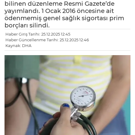
bilinen düzenleme Resmi Gazete’de
yayımlandı. 1 Ocak 2016 öncesine ait
ödenmemiş genel sağlık sigortası prim
borçları silindi.
Haber Giriş Tarihi: 25.12.2025 12:45
Haber Güncellenme Tarihi: 25.12.2025 12:46
Kaynak: DHA
LE