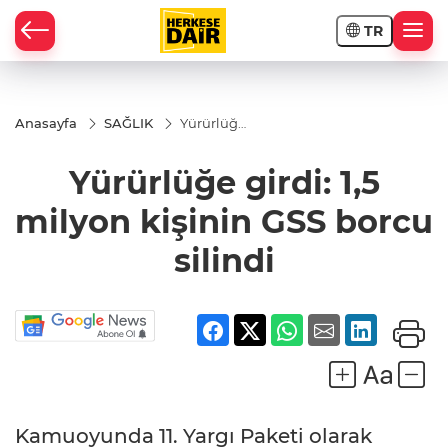
TR
RAHİSAR
Anasayfa
SAĞLIK
Yürürlüğe
girdi: 1,5
milyon
Yürürlüğe girdi: 1,5
kişinin
GSS
borcu
milyon kişinin GSS borcu
silindi
silindi
R
Kamuoyunda 11. Yargı Paketi olarak