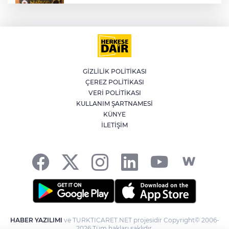
Kağıthane'de 104 kilogram uyuşturucu
ele geçirildi
İran'dan Müslümanlara kötü niyetli dış
güçlere karşı birleşme çağrısı
GİZLİLİK POLİTİKASI
ÇEREZ POLİTİKASI
Meteoroloji'den kavurucu sıcak ve
VERİ POLİTİKASI
kuvvetli rüzgar uyarısı
KULLANIM ŞARTNAMESİ
KÜNYE
İLETİŞİM
Yeni yangın havuzları orman
yangınlarıyla mücadeleye güç katacak
HABER YAZILIMI
ve TURKTICARET.NET projesidir Copyright© 2006-
2026 Tüm hakları saklıdır.