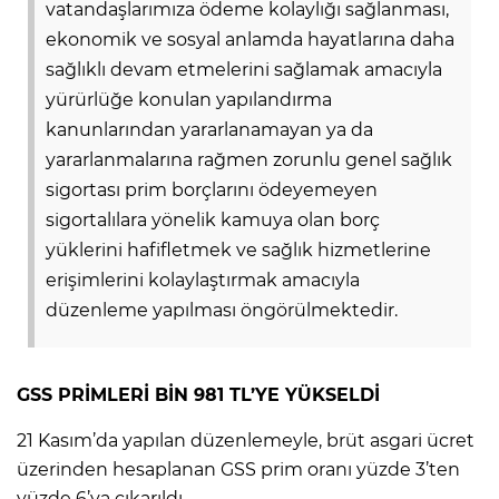
vatandaşlarımıza ödeme kolaylığı sağlanması,
ekonomik ve sosyal anlamda hayatlarına daha
Lİ
sağlıklı devam etmelerini sağlamak amacıyla
yürürlüğe konulan yapılandırma
kanunlarından yararlanamayan ya da
yararlanmalarına rağmen zorunlu genel sağlık
sigortası prim borçlarını ödeyemeyen
sigortalılara yönelik kamuya olan borç
yüklerini hafifletmek ve sağlık hizmetlerine
erişimlerini kolaylaştırmak amacıyla
düzenleme yapılması öngörülmektedir.
GSS PRİMLERİ BİN 981 TL’YE YÜKSELDİ
NMARAŞ
21 Kasım’da yapılan düzenlemeyle, brüt asgari ücret
üzerinden hesaplanan GSS prim oranı yüzde 3’ten
yüzde 6’ya çıkarıldı.