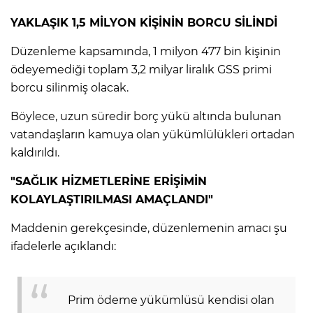
ANE
YAKLAŞIK 1,5 MİLYON KİŞİNİN BORCU SİLİNDİ
Düzenleme kapsamında, 1 milyon 477 bin kişinin
ödeyemediği toplam 3,2 milyar liralık GSS primi
borcu silinmiş olacak.
Böylece, uzun süredir borç yükü altında bulunan
vatandaşların kamuya olan yükümlülükleri ortadan
kaldırıldı.
"SAĞLIK HİZMETLERİNE ERİŞİMİN
KOLAYLAŞTIRILMASI AMAÇLANDI"
Maddenin gerekçesinde, düzenlemenin amacı şu
ifadelerle açıklandı:
NU
Prim ödeme yükümlüsü kendisi olan