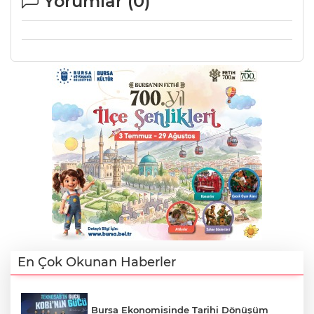
Yorumlar (
0
)
AK
E
En Çok Okunan Haberler
Bursa Ekonomisinde Tarihi Dönüşüm