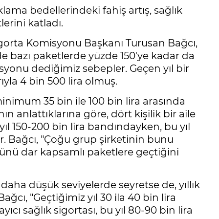
ama bedellerindeki fahiş artış, sağlık
erini katladı.
igorta Komisyonu Başkanı Turusan Bağcı,
rde bazı paketlerde yüzde 150'ye kadar da
flasyonu dediğimiz sebepler. Geçen yıl bir
yla 4 bin 500 lira olmuş.
nimum 35 bin ile 100 bin lira arasında
ın anlattıklarına göre, dört kişilik bir aile
z yıl 150-200 bin lira bandındayken, bu yıl
or. Bağcı, "Çoğu grup şirketinin bunu
nü dar kapsamlı paketlere geçtiğini
daha düşük seviyelerde seyretse de, yıllık
ağcı, "Geçtiğimiz yıl 30 ila 40 bin lira
ıcı sağlık sigortası, bu yıl 80-90 bin lira