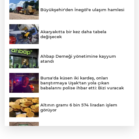
Büyükşehir'den İnegöl'e ulaşım hamlesi
Akaryakıtta bir kez daha tabela
değişecek
Ahbap Derneği yönetimine kayyum
atandı
Bursa'da küsen iki kardeş, onları
barıştırmaya Uşak'tan yola çıkan
babalarını polise ihbar etti: Bizi vuracak
Altının gramı 6 bin 574 liradan işlem
görüyor
YILDIRIM’DA ÇOCUKLAR HEM
ÖĞRENİYOR HEM EĞLENİYOR