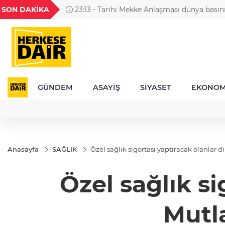
GEL
TND
BGN
VND
SON DAKİKA
23:13 - Tarihi Mekke Anlaşması dünya basın
49
18,2677
16,3788
27,9743
0,0018
yankı uyandırdı
GÜNDEM
ASAYİŞ
SİYASET
EKONOM
Anasayfa
SAĞLIK
Özel sağlık sigortası yaptıracak olanlar
Özel sağlık si
Mutl