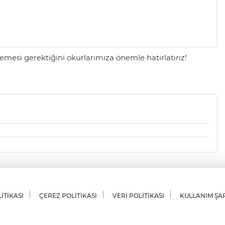
mesi gerektiğini okurlarımıza önemle hatırlatırız!
LİTİKASI
ÇEREZ POLİTİKASI
VERİ POLİTİKASI
KULLANIM ŞA