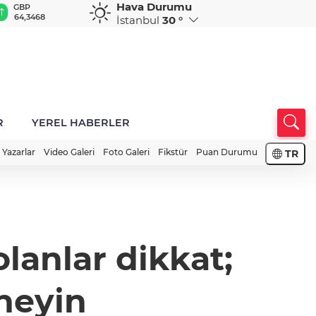
Hava Durumu
GBP
CHF
CAD
RUB
A
64,3468
59,0083
34,1883
0,5822
1
İstanbul
30 °
R
YEREL HABERLER
Yazarlar
Video Galeri
Foto Galeri
Fikstür
Puan Durumu
TR
olanlar dikkat;
neyin