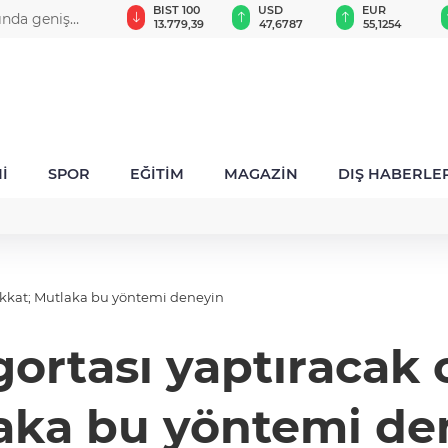
GAU/TRY
BIST 100
USD
EUR
ında geniş
6.660,55
13.779,39
47,6787
55,1254
İ
SPOR
EĞİTİM
MAGAZİN
DIŞ HABERLE
 dikkat; Mutlaka bu yöntemi deneyin
gortası yaptıracak 
aka bu yöntemi de