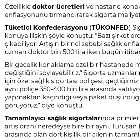
Özellikle
doktor ücretleri
ve hastane konakl
enflasyonunu tırmandırarak sigorta maliyetl
Tüketici Konfederasyonu
(
TÜKONFED
) S
konuya ilişkin şöyle konuştu: "Bazı şirketle
çıkabiliyor. Artışın birinci sebebi sağlık en
uzman doktor bin 500 lira iken bugün itibarı
Bir gecelik konaklama özel bir hastanede mi
değiştiğini söyleyebiliriz." Sigorta uzmanların
için özel sağlık sigortası poliçesi, geçtiğimi
aynı poliçe 350-400 bin lira arasında satılıy
yapmaktan kaçındığı veya paket düşürdüğü
görüyoruz." diye konuştu.
Tamamlayıcı sağlık sigortaları
nda primler 
artış oranı neredeyse bire bir aynı. Turusan B
arasında olan dört kişilik bir ailenin tamamlay