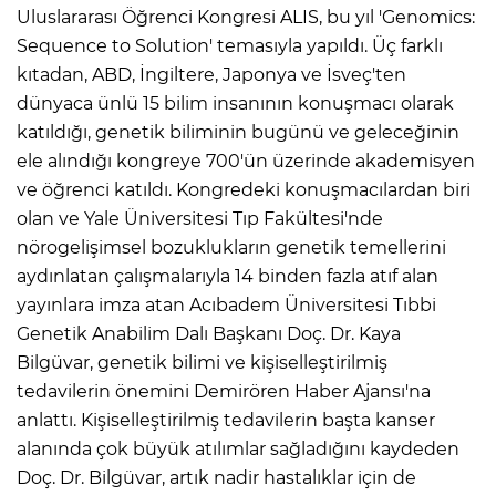
ANE
Uluslararası Öğrenci Kongresi ALIS, bu yıl 'Genomics:
Sequence to Solution' temasıyla yapıldı. Üç farklı
kıtadan, ABD, İngiltere, Japonya ve İsveç'ten
dünyaca ünlü 15 bilim insanının konuşmacı olarak
katıldığı, genetik biliminin bugünü ve geleceğinin
ele alındığı kongreye 700'ün üzerinde akademisyen
ve öğrenci katıldı. Kongredeki konuşmacılardan biri
olan ve Yale Üniversitesi Tıp Fakültesi'nde
nörogelişimsel bozuklukların genetik temellerini
aydınlatan çalışmalarıyla 14 binden fazla atıf alan
yayınlara imza atan Acıbadem Üniversitesi Tıbbi
Genetik Anabilim Dalı Başkanı Doç. Dr. Kaya
Bilgüvar, genetik bilimi ve kişiselleştirilmiş
tedavilerin önemini Demirören Haber Ajansı'na
anlattı. Kişiselleştirilmiş tedavilerin başta kanser
NU
alanında çok büyük atılımlar sağladığını kaydeden
Doç. Dr. Bilgüvar, artık nadir hastalıklar için de