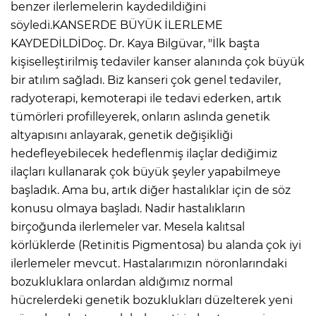
benzer ilerlemelerin kaydedildiğini
söyledi.KANSERDE BÜYÜK İLERLEME
Lİ
KAYDEDİLDİDoç. Dr. Kaya Bilgüvar, "İlk başta
kişiselleştirilmiş tedaviler kanser alanında çok büyük
bir atılım sağladı. Biz kanseri çok genel tedaviler,
radyoterapi, kemoterapi ile tedavi ederken, artık
tümörleri profilleyerek, onların aslında genetik
altyapısını anlayarak, genetik değişikliği
hedefleyebilecek hedeflenmiş ilaçlar dediğimiz
ilaçları kullanarak çok büyük şeyler yapabilmeye
başladık. Ama bu, artık diğer hastalıklar için de söz
konusu olmaya başladı. Nadir hastalıkların
birçoğunda ilerlemeler var. Mesela kalıtsal
körlüklerde (Retinitis Pigmentosa) bu alanda çok iyi
ilerlemeler mevcut. Hastalarımızın nöronlarındaki
NMARAŞ
bozukluklara onlardan aldığımız normal
hücrelerdeki genetik bozuklukları düzelterek yeni