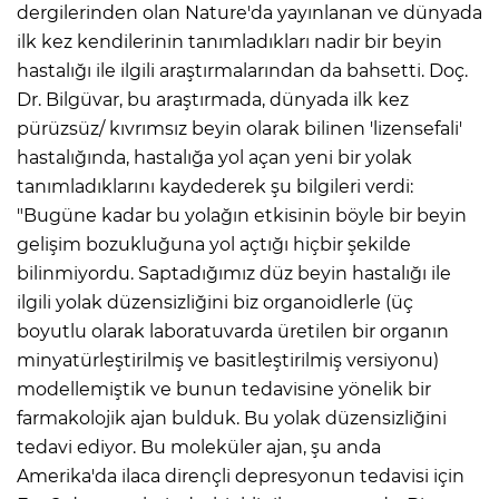
dergilerinden olan Nature'da yayınlanan ve dünyada
ilk kez kendilerinin tanımladıkları nadir bir beyin
hastalığı ile ilgili araştırmalarından da bahsetti. Doç.
Dr. Bilgüvar, bu araştırmada, dünyada ilk kez
pürüzsüz/ kıvrımsız beyin olarak bilinen 'lizensefali'
hastalığında, hastalığa yol açan yeni bir yolak
tanımladıklarını kaydederek şu bilgileri verdi:
"Bugüne kadar bu yolağın etkisinin böyle bir beyin
gelişim bozukluğuna yol açtığı hiçbir şekilde
bilinmiyordu. Saptadığımız düz beyin hastalığı ile
E
ilgili yolak düzensizliğini biz organoidlerle (üç
boyutlu olarak laboratuvarda üretilen bir organın
minyatürleştirilmiş ve basitleştirilmiş versiyonu)
modellemiştik ve bunun tedavisine yönelik bir
farmakolojik ajan bulduk. Bu yolak düzensizliğini
tedavi ediyor. Bu moleküler ajan, şu anda
Amerika'da ilaca dirençli depresyonun tedavisi için