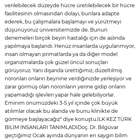
verilebilecek düzeyde hücre üretilebilecek bir hücre
fasilitesinin olmasından dolayı, bunlara adapte
ederek, bu çalışmalara başlamayı ve yürütmeyi
AK
düşünüyoruz üniversitemizde de. Bunun
denemeleri birçok beyin hastalığı için de aslında
yapılmaya başlandı. Henüz insanlarda uygulanmıyor,
insan olmayan primatlarda ya da diğer model
organizmalarda çok güzel öncül sonuçları
görüyoruz. Yani dışarıda ürettiğimiz, düzeltilmiş
nöronları onların beynine verdiğinizde yerleşiyor ve
E
zarar görmüş olan nöronların yerine gidip onların
yapamadığı işlevleri yapar hale gelebiliyorlar.
Eminim önümüzdeki 3-5 yıl içinde çok büyük
atılımlar olacak bu alanda ve bunu klinikte de
görmeye başlayacağız" diye konuştu.İLK KEZ TÜRK
BİLİM İNSANLARI TANIMLADIDoç. Dr. Bilgüvar
geçtiğimiz Ocak ayında dünyanın en saygın bilim