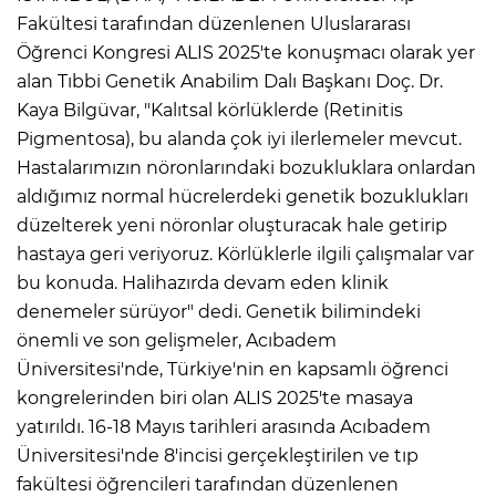
Fakültesi tarafından düzenlenen Uluslararası
Öğrenci Kongresi ALIS 2025'te konuşmacı olarak yer
IR
alan Tıbbi Genetik Anabilim Dalı Başkanı Doç. Dr.
Kaya Bilgüvar, "Kalıtsal körlüklerde (Retinitis
Pigmentosa), bu alanda çok iyi ilerlemeler mevcut.
Hastalarımızın nöronlarındaki bozukluklara onlardan
aldığımız normal hücrelerdeki genetik bozuklukları
düzelterek yeni nöronlar oluşturacak hale getirip
hastaya geri veriyoruz. Körlüklerle ilgili çalışmalar var
bu konuda. Halihazırda devam eden klinik
denemeler sürüyor" dedi. Genetik bilimindeki
R
önemli ve son gelişmeler, Acıbadem
Üniversitesi'nde, Türkiye'nin en kapsamlı öğrenci
P
kongrelerinden biri olan ALIS 2025'te masaya
yatırıldı. 16-18 Mayıs tarihleri arasında Acıbadem
Üniversitesi'nde 8'incisi gerçekleştirilen ve tıp
fakültesi öğrencileri tarafından düzenlenen