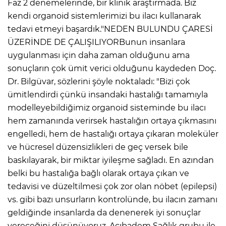
Faz 2 denemelerinde, bir klinik araştırmada. Biz
kendi organoid sistemlerimizi bu ilacı kullanarak
tedavi etmeyi başardık."NEDEN BULUNDU ÇARESİ
ÜZERİNDE DE ÇALIŞILIYORBunun insanlara
uygulanması için daha zaman olduğunu ama
sonuçların çok ümit verici olduğunu kaydeden Doç.
Dr. Bilgüvar, sözlerini şöyle noktaladı: "Bizi çok
ümitlendirdi çünkü insandaki hastalığı tamamıyla
modelleyebildiğimiz organoid sisteminde bu ilacı
hem zamanında verirsek hastalığın ortaya çıkmasını
engelledi, hem de hastalığı ortaya çıkaran moleküler
ve hücresel düzensizlikleri de geç versek bile
baskılayarak, bir miktar iyileşme sağladı. En azından
belki bu hastalığa bağlı olarak ortaya çıkan ve
tedavisi ve düzeltilmesi çok zor olan nöbet (epilepsi)
vs. gibi bazı unsurların kontrolünde, bu ilacın zamanı
geldiğinde insanlarda da denenerek iyi sonuçlar
vereceğini düşünüyoruz. Acıbadem Sağlık grubu ile