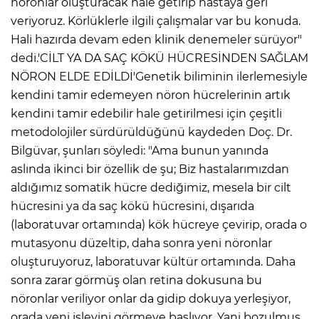
nöronlar oluşturacak hale getirip hastaya geri
veriyoruz. Körlüklerle ilgili çalışmalar var bu konuda.
Hali hazırda devam eden klinik denemeler sürüyor"
dedi.'CİLT YA DA SAÇ KÖKÜ HÜCRESİNDEN SAĞLAM
NÖRON ELDE EDİLDİ'Genetik biliminin ilerlemesiyle
kendini tamir edemeyen nöron hücrelerinin artık
kendini tamir edebilir hale getirilmesi için çeşitli
metodolojiler sürdürüldüğünü kaydeden Doç. Dr.
Bilgüvar, şunları söyledi: "Ama bunun yanında
aslında ikinci bir özellik de şu; Biz hastalarımızdan
aldığımız somatik hücre dediğimiz, mesela bir cilt
hücresini ya da saç kökü hücresini, dışarıda
(laboratuvar ortamında) kök hücreye çevirip, orada o
mutasyonu düzeltip, daha sonra yeni nöronlar
oluşturuyoruz, laboratuvar kültür ortamında. Daha
sonra zarar görmüş olan retina dokusuna bu
nöronlar veriliyor onlar da gidip dokuya yerleşiyor,
orada yeni işlevini görmeye başlıyor. Yani bozulmuş