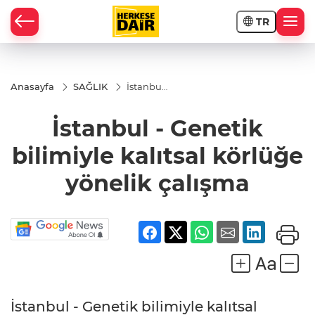
TR
RAHİSAR
Anasayfa
SAĞLIK
İstanbul
-
Genetik
İstanbul - Genetik
bilimiyle
kalıtsal
körlüğe
bilimiyle kalıtsal körlüğe
yönelik
çalışma
yönelik çalışma
R
İstanbul - Genetik bilimiyle kalıtsal