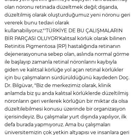
olan nöronu retinada düzeltmek değil; dışarıda,
düzeltilmiş olarak oluşturduğumuz yeni nöronu geri
vererek bunu tedavi olarak
kullanabiliyoruz."'TÜRKİYE DE BU ÇALIŞMALARIN
BİR PARÇASI OLUYOR'Kalıtsal körlük olarak bilinen
Retinitis Pigmentosa (RP) hastalığında retinanın
dejenerasyonuna sebep olan, aslında normal görme
ile başlayıp zamanla retinal nöronlarını kaybıyla
giden ve kalıtsal körlüğe yol açan retinal körlükler
için bu çalışmaların sürdürüldüğünü kaydeden Doç.
Dr. Bilgüvar, "Biz de merkezimiz olarak, klinik
anlamda biz şu anda kalıtsal körlüklerde düzeltilmiş
A
nöronların geri verilerek körlüğün bir miktar da olsa
düzeltilebilmesi konusu üzerinde bir organizasyon
içerisindeyiz. Bu çalışmalar yurt dışında yapılıyor, ilk
defa burada yapmıyoruz. Ama bu çalışmaları
üniversitemizin çok yetkin altyapısı ve insanlara geri