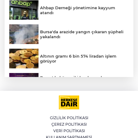
Ahbap Derneği yönetimine kayyum
atandı
Bursa'da arazide yangın çıkaran şüpheli
yakalandı
Altının gramı 6 bin 574 liradan işlem
görüyor
Bursa'da küsen iki kardeş, onları
barıştırmaya Uşak'tan yola çıkan
babalarını polise ihbar etti: Bizi vuracak
Muğla'da 4.1 büyüklüğünde deprem
GİZLİLİK POLİTİKASI
ÇEREZ POLİTİKASI
YILDIRIM’DA ÇOCUKLAR HEM
VERİ POLİTİKASI
ÖĞRENİYOR HEM EĞLENİYOR
KULLANIM ŞARTNAMESİ