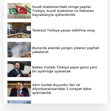
Suudi Arabistan'daki simge yapılar
Türkiye, Suudi Arabistan ve Pakistan
bayraklarıyla ışıklandırıldı
AK
Terörsüz Türkiye yasası teklifine onay
Bursa'da arazide yangın çıkaran şüpheli
yakalandı
E
Bakan Gürlek: Türkiye pazar günü yeni
bir aydınlığa uyanacak
Akın Gürlek duyurdu: Van ve
Afyonkarahisar'daki 2 cinayet daha
aydınlatıldı
Meteoroloji'den kavurucu sıcak ve
kuvvetli rüzgar uyarısı