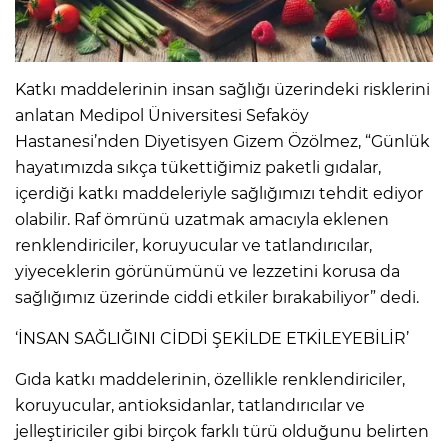
IR
Katkı maddelerinin insan sağlığı üzerindeki risklerini
anlatan Medipol Üniversitesi Sefaköy
Hastanesi’nden Diyetisyen Gizem Özölmez, “Günlük
hayatımızda sıkça tükettiğimiz paketli gıdalar,
içerdiği katkı maddeleriyle sağlığımızı tehdit ediyor
olabilir. Raf ömrünü uzatmak amacıyla eklenen
renklendiriciler, koruyucular ve tatlandırıcılar,
yiyeceklerin görünümünü ve lezzetini korusa da
sağlığımız üzerinde ciddi etkiler bırakabiliyor” dedi.
R
‘İNSAN SAĞLIĞINI CİDDİ ŞEKİLDE ETKİLEYEBİLİR’
P
Gıda katkı maddelerinin, özellikle renklendiriciler,
koruyucular, antioksidanlar, tatlandırıcılar ve
jelleştiriciler gibi birçok farklı türü olduğunu belirten