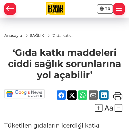
TR
RAHİSAR
Anasayfa
SAĞLIK
‘Gıda katkı
maddeleri
ciddi sağlık
‘Gıda katkı maddeleri
sorunlarına
yol açabilir’
ciddi sağlık sorunlarına
yol açabilir’
R
Tüketilen gıdaların içerdiği katkı