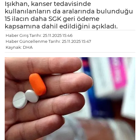
Işıkhan, kanser tedavisinde
kullanılanların da aralarında bulunduğu
15 ilacın daha SGK geri ödeme
kapsamına dahil edildiğini açıkladı.
Haber Giriş Tarihi: 25.11.2025 15:46
Haber Güncellenme Tarihi: 25.11.2025 15:47
Kaynak: DHA
LE