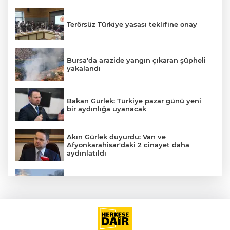
Terörsüz Türkiye yasası teklifine onay
Bursa'da arazide yangın çıkaran şüpheli
yakalandı
Bakan Gürlek: Türkiye pazar günü yeni
bir aydınlığa uyanacak
Akın Gürlek duyurdu: Van ve
Afyonkarahisar'daki 2 cinayet daha
aydınlatıldı
A
Meteoroloji'den kavurucu sıcak ve
kuvvetli rüzgar uyarısı
İran'dan Müslümanlara kötü niyetli dış
güçlere karşı birleşme çağrısı