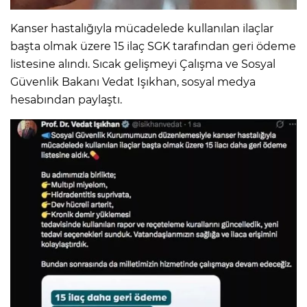
Kanser hastalığıyla mücadelede kullanılan ilaçlar
IR
başta olmak üzere 15 ilaç SGK tarafından geri ödeme
listesine alındı. Sıcak gelişmeyi Çalışma ve Sosyal
Güvenlik Bakanı Vedat Işıkhan, sosyal medya
hesabından paylaştı.
R
P