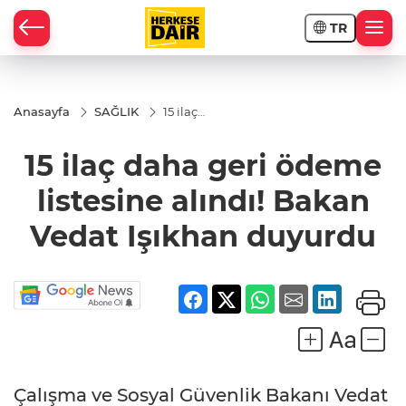
TR
RAHİSAR
Anasayfa
SAĞLIK
15 ilaç
daha
geri
15 ilaç daha geri ödeme
ödeme
listesine
alındı!
listesine alındı! Bakan
Bakan
Vedat
Vedat Işıkhan duyurdu
Işıkhan
duyurdu
R
Çalışma ve Sosyal Güvenlik Bakanı Vedat