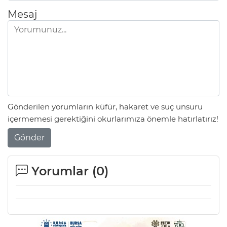
Mesaj
Lİ
Gönderilen yorumların küfür, hakaret ve suç unsuru
içermemesi gerektiğini okurlarımıza önemle hatırlatırız!
Gönder
Yorumlar (
0
)
NMARAŞ