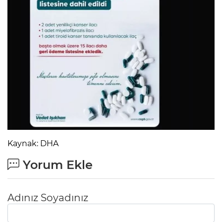
ANE
Kaynak: DHA
Yorum Ekle
Adınız Soyadınız
NU