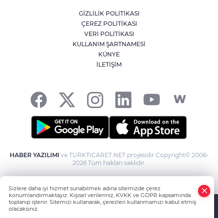
GİZLİLİK POLİTİKASI
ÇEREZ POLİTİKASI
Kağıthane'de 104 kilogram uyuşturucu
VERİ POLİTİKASI
AK
ele geçirildi
KULLANIM ŞARTNAMESİ
KÜNYE
İLETİŞİM
Fetih coşkusu Keles’e taşındı
E
HABER YAZILIMI
ve TURKTICARET.NET projesidir Copyright© 2006-
2026 Tüm hakları saklıdır.
Sizlere daha iyi hizmet sunabilmek adına sitemizde çerez
konumlandırmaktayız. Kişisel verileriniz, KVKK ve GDPR kapsamında
toplanıp işlenir. Sitemizi kullanarak, çerezleri kullanmamızı kabul etmiş
olacaksınız.
Anasayfa
Haber Ara
Yazarlar