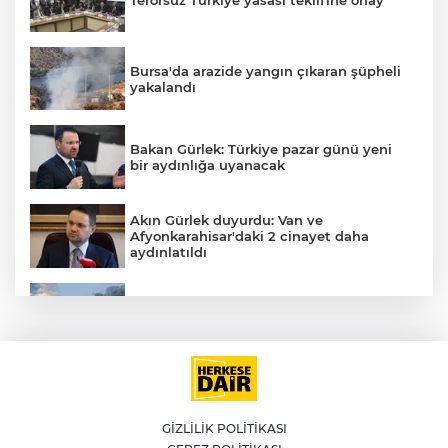
Terörsüz Türkiye yasası teklifine onay
Bursa'da arazide yangın çıkaran şüpheli
yakalandı
Bakan Gürlek: Türkiye pazar günü yeni
bir aydınlığa uyanacak
Akın Gürlek duyurdu: Van ve
Afyonkarahisar'daki 2 cinayet daha
aydınlatıldı
E
Meteoroloji'den kavurucu sıcak ve
kuvvetli rüzgar uyarısı
İran'dan Müslümanlara kötü niyetli dış
güçlere karşı birleşme çağrısı
GİZLİLİK POLİTİKASI