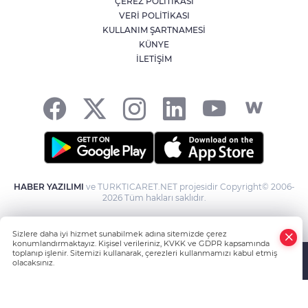
ÇEREZ POLİTİKASI
Kağıthane'de 104 kilogram uyuşturucu
VERİ POLİTİKASI
ele geçirildi
KULLANIM ŞARTNAMESİ
KÜNYE
İLETİŞİM
Fetih coşkusu Keles’e taşındı
HABER YAZILIMI
ve TURKTICARET.NET projesidir Copyright© 2006-
2026 Tüm hakları saklıdır.
Sizlere daha iyi hizmet sunabilmek adına sitemizde çerez
konumlandırmaktayız. Kişisel verileriniz, KVKK ve GDPR kapsamında
toplanıp işlenir. Sitemizi kullanarak, çerezleri kullanmamızı kabul etmiş
olacaksınız.
Anasayfa
Haber Ara
Yazarlar