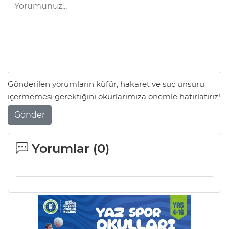
Gönderilen yorumların küfür, hakaret ve suç unsuru
içermemesi gerektiğini okurlarımıza önemle hatırlatırız!
Gönder
Yorumlar (
0
)
A