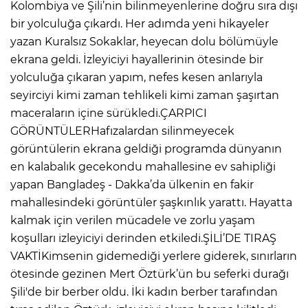
Kolombiya ve Şili’nin bilinmeyenlerine doğru sıra dışı
bir yolculuğa çıkardı. Her adımda yeni hikayeler
IR
yazan Kuralsız Sokaklar, heyecan dolu bölümüyle
ekrana geldi. İzleyiciyi hayallerinin ötesinde bir
yolculuğa çıkaran yapım, nefes kesen anlarıyla
seyirciyi kimi zaman tehlikeli kimi zaman şaşırtan
maceraların içine sürükledi.ÇARPICI
GÖRÜNTÜLERHafızalardan silinmeyecek
görüntülerin ekrana geldiği programda dünyanın
en kalabalık gecekondu mahallesine ev sahipliği
yapan Bangladeş - Dakka’da ülkenin en fakir
mahallesindeki görüntüler şaşkınlık yarattı. Hayatta
R
kalmak için verilen mücadele ve zorlu yaşam
koşulları izleyiciyi derinden etkiledi.ŞİLİ’DE TIRAŞ
P
VAKTİKimsenin gidemediği yerlere giderek, sınırların
ötesinde gezinen Mert Öztürk’ün bu seferki durağı
Şili'de bir berber oldu. İki kadın berber tarafından