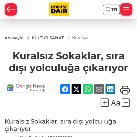
TR
RAHİSAR
Anasayfa
KÜLTÜR-SANAT
Kuralsız
Sokaklar,
sıra dışı
Kuralsız Sokaklar, sıra
yolculuğa
çıkarıyor
dışı yolculuğa çıkarıyor
Kuralsız Sokaklar, sıra dışı yolculuğa
R
çıkarıyor