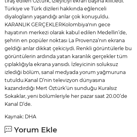
tıraş edilen Öztürk, izleyiciyi ekran başına kilitledi.
ANE
Türkiye ve Türk dizileri hakkında eğlenceli
diyalogların yaşandığı anlar çok konuşuldu.
KARANLIK GERÇEKLERKolombiya'nın gece
hayatının merkezi olarak kabul edilen Medellin’de,
şehrin en popüler noktası La Provenza’nın ekrana
geldiği anlar dikkat çekiciydi. Renkli görüntülerle bu
görüntülerin ardında yatan karanlık gerçekler tüm
çıplaklığıyla ekrana yansıdı. İzleyicinin soluksuz
izlediği bölüm, sanal medyada yorum yağmuruna
tutuldu.Kanal D’nin televizyon dünyasına
kazandırdığı Mert Öztürk’ün sunduğu Kuralsız
Sokaklar, yeni bölümleriyle her pazar saat 20.00’de
Kanal D’de.
Kaynak: DHA
NU
Yorum Ekle