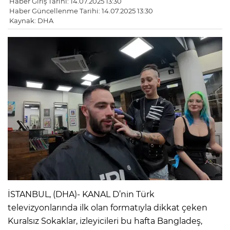
Haber Giriş Tarihi: 14.07.2025 13:30
Haber Güncellenme Tarihi: 14.07.2025 13:30
Kaynak: DHA
LE
İSTANBUL, (DHA)- KANAL D’nin Türk
televizyonlarında ilk olan formatıyla dikkat çeken
Kuralsız Sokaklar, izleyicileri bu hafta Bangladeş,