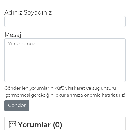
Adınız Soyadınız
Lİ
Mesaj
Gönderilen yorumların küfür, hakaret ve suç unsuru
içermemesi gerektiğini okurlarımıza önemle hatırlatırız!
Gönder
NMARAŞ
Yorumlar (
0
)