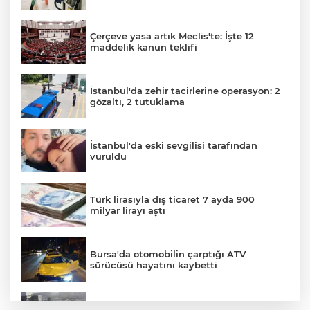
Çerçeve yasa artık Meclis'te: İşte 12
maddelik kanun teklifi
İstanbul'da zehir tacirlerine operasyon: 2
gözaltı, 2 tutuklama
İstanbul'da eski sevgilisi tarafından
vuruldu
Türk lirasıyla dış ticaret 7 ayda 900
milyar lirayı aştı
A
Bursa'da otomobilin çarptığı ATV
sürücüsü hayatını kaybetti
Küçükçekmece D-100'de otomobil, İETT