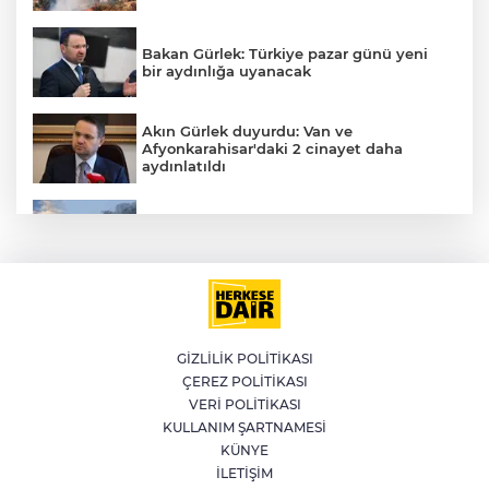
Bakan Gürlek: Türkiye pazar günü yeni
bir aydınlığa uyanacak
Akın Gürlek duyurdu: Van ve
Afyonkarahisar'daki 2 cinayet daha
aydınlatıldı
Meteoroloji'den kavurucu sıcak ve
kuvvetli rüzgar uyarısı
İran'dan Müslümanlara kötü niyetli dış
güçlere karşı birleşme çağrısı
GİZLİLİK POLİTİKASI
ÇEREZ POLİTİKASI
Kağıthane'de 104 kilogram uyuşturucu
VERİ POLİTİKASI
ele geçirildi
KULLANIM ŞARTNAMESİ
KÜNYE
İLETİŞİM