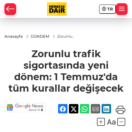
TR
RAHİSAR
Anasayfa
GÜNDEM
Zorunlu
trafik
sigortasında
Zorunlu trafik
yeni
dönem: 1
Temmuz'da
sigortasında yeni
tüm
kurallar
dönem: 1 Temmuz'da
değişecek
tüm kurallar değişecek
R