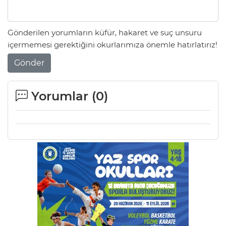
Gönderilen yorumların küfür, hakaret ve suç unsuru
içermemesi gerektiğini okurlarımıza önemle hatırlatırız!
Gönder
Yorumlar (
0
)
E