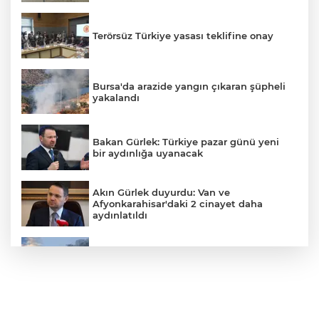
Terörsüz Türkiye yasası teklifine onay
Bursa'da arazide yangın çıkaran şüpheli
yakalandı
Bakan Gürlek: Türkiye pazar günü yeni
bir aydınlığa uyanacak
Akın Gürlek duyurdu: Van ve
Afyonkarahisar'daki 2 cinayet daha
aydınlatıldı
Meteoroloji'den kavurucu sıcak ve
kuvvetli rüzgar uyarısı
İran'dan Müslümanlara kötü niyetli dış