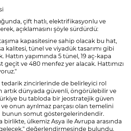
si
nda, çift hatlı, elektrifikasyonlu ve
terek, açıklamasını şöyle sürdürdü:
 taşıma kapasitesine sahip olacak bu hat,
a kalitesi, tünel ve viyadük tasarımı gibi
k. Hattın yapımında 5 tünel, 19 aç-kapa
üst geçit ve 480 menfez yer alacak. Hattımızı
oruz."
darik zincirlerinde de belirleyici rol
 artık dünyada güvenli, öngörülebilir ve
. Türkiye bu tabloda bir jeostratejik güven
 ve onun ayrılmaz parçası olan temelini
da bunun somut göstergelerindendir.
 birlikte, ülkemiz Asya ile Avrupa arasında
e gelecek." değerlendirmesinde bulundu.