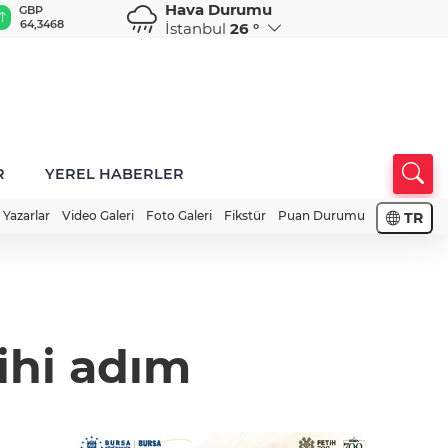
Hava Durumu
GBP
CHF
CAD
RUB
A
64,3468
59,0083
34,1883
0,5822
1
İstanbul
26 °
R
YEREL HABERLER
Yazarlar
Video Galeri
Foto Galeri
Fikstür
Puan Durumu
TR
ihi adım