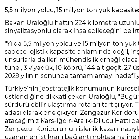
5,5 milyon yolcu, 15 milyon ton yük kapasite
Bakan Uraloğlu hattın 224 kilometre uzunluğu
sinyalizasyonlu olarak inşa edileceğini belir
"Yılda 5,5 milyon yolcu ve 15 milyon ton yük
sadece lojistik kapasite anlamında değil, inş
unsurlarla da ileri mühendislik örneği olaca
tünel, 3 viyadük, 10 köprü, 144 alt geçit, 27 
2029 yılının sonunda tamamlamayı hedefliy
Türkiye'nin jeostratejik konumunun küresel te
üstlendiğine dikkati çeken Uraloğlu, "Bugün
sürdürülebilir ulaştırma rotaları tartışılıyor
adası olarak öne çıkıyor. Zengezur Koridoru
atacağımız Kars-Iğdır-Aralık-Dilucu Hattı 
Zengezur Koridoru'nun işlerlik kazanmasıyla
uzanan en istikrarlı bağlantı noktası halin