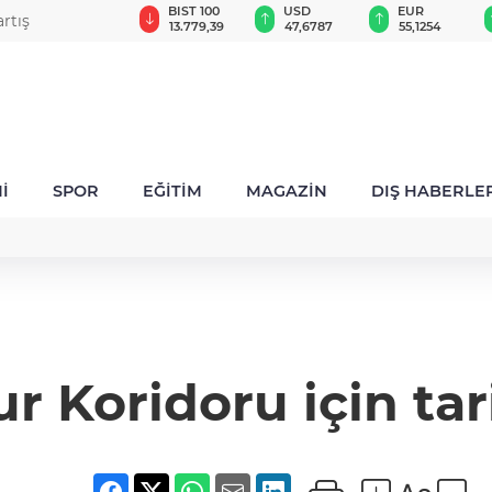
GAU/TRY
BIST 100
USD
EUR
rtış
6.660,55
13.779,39
47,6787
55,1254
İ
SPOR
EĞİTİM
MAGAZİN
DIŞ HABERLE
r Koridoru için tar