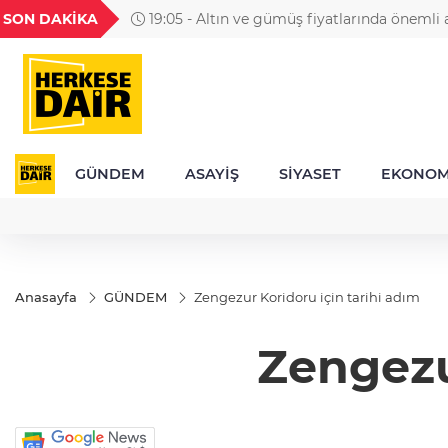
GEL
TND
BGN
VND
SON DAKİKA
19:05 - Altın ve gümüş fiyatlarında önemli a
49
18,2677
16,3788
27,9743
0,0018
GÜNDEM
ASAYİŞ
SİYASET
EKONOM
Anasayfa
GÜNDEM
Zengezur Koridoru için tarihi adım
Zengezu