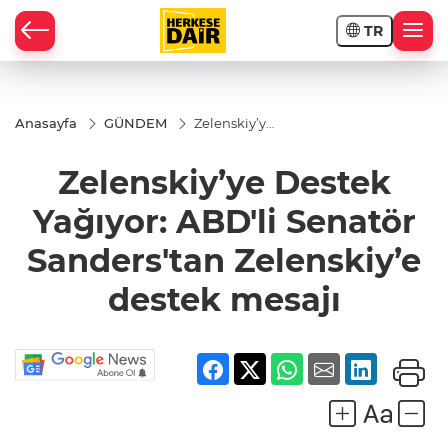
TR
RAHİSAR
Anasayfa
GÜNDEM
Zelenskiy’ye
Destek
Yağıyor:
Zelenskiy’ye Destek
ABD'li
Senatör
Sanders'tan
Yağıyor: ABD'li Senatör
Zelenskiy’e
destek
Sanders'tan Zelenskiy’e
mesajı
destek mesajı
R