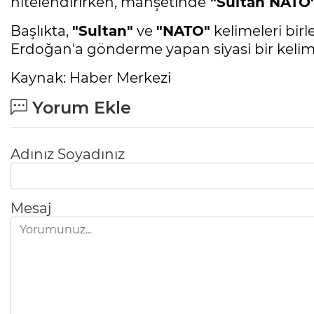
nitelendirirken, manşetinde
"Sultan NATO
Başlıkta,
"Sultan"
ve
"NATO"
kelimeleri bir
Erdoğan'a gönderme yapan siyasi bir kelime
Kaynak: Haber Merkezi
Yorum Ekle
Adınız Soyadınız
Mesaj