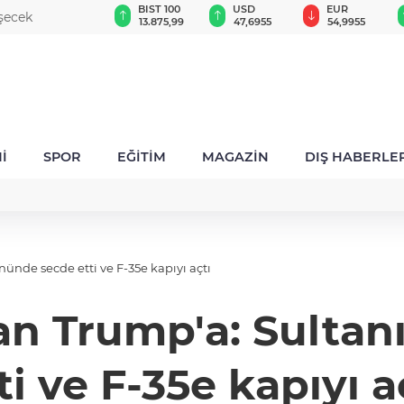
GAU/TRY
BIST 100
USD
EUR
işecek
6.587,17
13.875,99
47,6955
54,9955
İ
SPOR
EĞİTİM
MAGAZİN
DIŞ HABERLE
ünde secde etti ve F-35e kapıyı açtı
an Trump'a: Sultan
ti ve F-35e kapıyı a