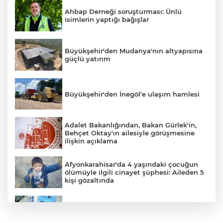
Ahbap Derneği soruşturması: Ünlü
isimlerin yaptığı bağışlar
Büyükşehir'den Mudanya'nın altyapısına
güçlü yatırım
Büyükşehir'den İnegöl'e ulaşım hamlesi
Adalet Bakanlığından, Bakan Gürlek'in,
Behçet Oktay'ın ailesiyle görüşmesine
ilişkin açıklama
Afyonkarahisar'da 4 yaşındaki çocuğun
ölümüyle ilgili cinayet şüphesi: Aileden 5
kişi gözaltında
YILDIRIM’DA ÇOCUKLAR SPORLA
BÜYÜYOR