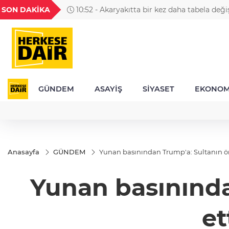
GEL
TND
BGN
VND
SON DAKİKA
10:52 - Akaryakıtta bir kez daha tabela değ
23
18,2392
16,2340
27,9743
0,0018
GÜNDEM
ASAYİŞ
SİYASET
EKONOM
Anasayfa
GÜNDEM
Yunan basınından Trump'a: Sultanın ön
Yunan basınınd
et