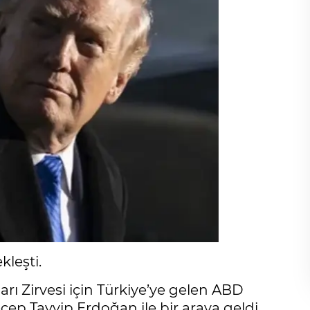
leşti.
ı Zirvesi için Türkiye’ye gelen ABD
 Tayyip Erdoğan ile bir araya geldi.