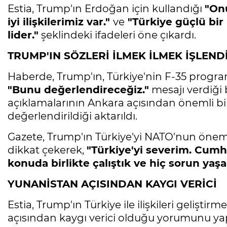
Estia, Trump'ın Erdoğan için kullandığı
"Onu
iyi ilişkilerimiz var."
ve
"Türkiye güçlü bir 
lider."
şeklindeki ifadeleri öne çıkardı.
TRUMP'IN SÖZLERİ İLMEK İLMEK İŞLEND
Haberde, Trump'ın, Türkiye'nin F-35 progr
"Bunu değerlendireceğiz."
mesajı verdiği 
açıklamalarının Ankara açısından önemli bi
değerlendirildiği aktarıldı.
Gazete, Trump'ın Türkiye'yi NATO'nun öneml
dikkat çekerek,
"Türkiye'yi severim. Cumh
konuda birlikte çalıştık ve hiç sorun yaş
YUNANİSTAN AÇISINDAN KAYGI VERİCİ
Estia, Trump'ın Türkiye ile ilişkileri gelişt
açısından kaygı verici olduğu yorumunu yap