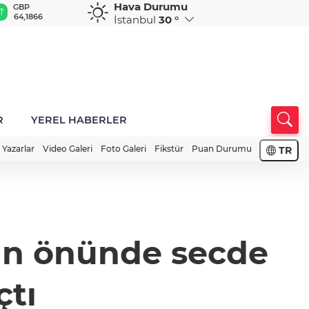
Hava Durumu
GBP
CHF
CAD
RUB
A
64,1866
58,7607
34,0006
0,5802
1
İstanbul
30 °
R
YEREL HABERLER
Yazarlar
Video Galeri
Foto Galeri
Fikstür
Puan Durumu
TR
ın önünde secde
çtı