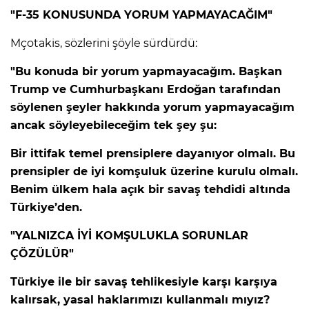
"F-35 KONUSUNDA YORUM YAPMAYACAĞIM"
Lİ
Mçotakis, sözlerini şöyle sürdürdü:
"Bu konuda bir yorum yapmayacağım. Başkan
Trump ve Cumhurbaşkanı Erdoğan tarafından
söylenen şeyler hakkında yorum yapmayacağım
ancak söyleyebileceğim tek şey şu:
Bir ittifak temel prensiplere dayanıyor olmalı. Bu
prensipler de iyi komşuluk üzerine kurulu olmalı.
Benim ülkem hala açık bir savaş tehdidi altında
Türkiye’den.
"YALNIZCA İYİ KOMŞULUKLA SORUNLAR
ÇÖZÜLÜR"
NMARAŞ
Türkiye ile bir savaş tehlikesiyle karşı karşıya
kalırsak, yasal haklarımızı kullanmalı mıyız?