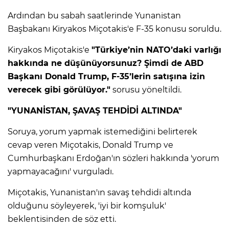
ANE
Ardından bu sabah saatlerinde Yunanistan
Başbakanı Kiryakos Miçotakis'e F-35 konusu soruldu.
Kiryakos Miçotakis'e
"Türkiye’nin NATO’daki varlığı
hakkında ne düşünüyorsunuz? Şimdi de ABD
Başkanı Donald Trump, F-35’lerin satışına izin
verecek gibi görülüyor."
sorusu yöneltildi.
"YUNANİSTAN, ŞAVAŞ TEHDİDİ ALTINDA"
Soruya, yorum yapmak istemediğini belirterek
cevap veren Miçotakis, Donald Trump ve
Cumhurbaşkanı Erdoğan'ın sözleri hakkında 'yorum
yapmayacağını' vurguladı.
Miçotakis, Yunanistan'ın savaş tehdidi altında
NU
olduğunu söyleyerek, 'iyi bir komşuluk'
beklentisinden de söz etti.