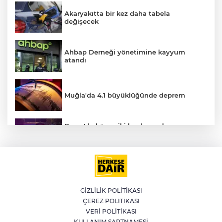
Akaryakıtta bir kez daha tabela
değişecek
Ahbap Derneği yönetimine kayyum
atandı
Muğla'da 4.1 büyüklüğünde deprem
Bursa'da küsen iki kardeş, onları
E
barıştırmaya Uşak'tan yola çıkan
babalarını polise ihbar etti: Bizi vuracak
Kütahya'da kendisinden haber
alınamayan kadın çöp evde bulundu
GİZLİLİK POLİTİKASI
ÇEREZ POLİTİKASI
YILDIRIM’DA ÇOCUKLAR HEM
VERİ POLİTİKASI
ÖĞRENİYOR HEM EĞLENİYOR
KULLANIM ŞARTNAMESİ