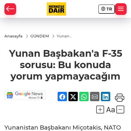
TR
RAHİSAR
Anasayfa
GÜNDEM
Yunan
Başbakan'a F-
35 sorusu: Bu
Yunan Başbakan'a F-35
konuda yorum
yapmayacağım
sorusu: Bu konuda
yorum yapmayacağım
R
Yunanistan Başbakanı Miçotakis, NATO