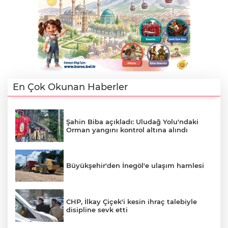
AK
En Çok Okunan Haberler
Şahin Biba açıkladı: Uludağ Yolu'ndaki
Orman yangını kontrol altına alındı
E
Büyükşehir'den İnegöl'e ulaşım hamlesi
CHP, İlkay Çiçek'i kesin ihraç talebiyle
disipline sevk etti