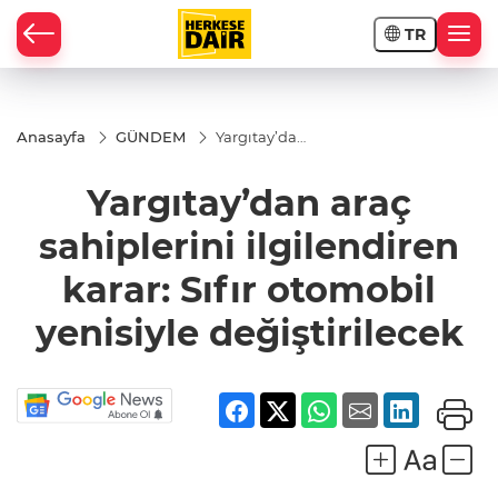
TR
RAHİSAR
Anasayfa
GÜNDEM
Yargıtay’dan
araç
sahiplerini
Yargıtay’dan araç
ilgilendiren
karar: Sıfır
otomobil
sahiplerini ilgilendiren
yenisiyle
değiştirilecek
karar: Sıfır otomobil
yenisiyle değiştirilecek
R