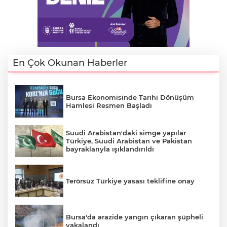
AK
En Çok Okunan Haberler
Bursa Ekonomisinde Tarihi Dönüşüm
Hamlesi Resmen Başladı
Suudi Arabistan'daki simge yapılar
E
Türkiye, Suudi Arabistan ve Pakistan
bayraklarıyla ışıklandırıldı
Terörsüz Türkiye yasası teklifine onay
Bursa'da arazide yangın çıkaran şüpheli
yakalandı