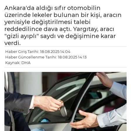
Ankara'da aldığı sıfır otomobilin
üzerinde lekeler bulunan bir kişi, aracın
yenisiyle değiştirilmesi talebi
reddedilince dava açtı. Yargıtay, aracı
"gizli ayıplı" saydı ve değişimine karar
verdi.
Haber Giriş Tarihi: 18.08.2025 14:04
Haber Güncellenme Tarihi: 18.08.2025 14:13
Kaynak: DHA
LE