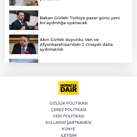
Bakan Gürlek: Türkiye pazar günü yeni
bir aydınlığa uyanacak
Akın Gürlek duyurdu: Van ve
Afyonkarahisar'daki 2 cinayet daha
aydınlatıldı
Meteoroloji'den kavurucu sıcak ve
kuvvetli rüzgar uyarısı
E
İran'dan Müslümanlara kötü niyetli dış
güçlere karşı birleşme çağrısı
GİZLİLİK POLİTİKASI
ÇEREZ POLİTİKASI
Kağıthane'de 104 kilogram uyuşturucu
VERİ POLİTİKASI
ele geçirildi
KULLANIM ŞARTNAMESİ
KÜNYE
İLETİŞİM