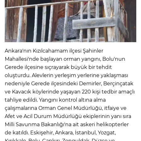
IR
Ankara'nın Kızılcahamam ilçesi Şahinler
Mahallesi'nde başlayan orman yangını, Bolu'nun
Gerede ilçesine sıçrayarak büyük bir tehdit
oluşturdu. Alevlerin yerleşim yerlerine yaklaşması
nedeniyle Gerede ilçesindeki Demirler, Berçinçatak
ve Kavacık köylerinde yaşayan 220 kişi tedbir amaçlı
R
tahliye edildi. Yangını kontrol altına alma
çalışmalarına Orman Genel Müdürlüğü, itfaiye ve
P
Afet ve Acil Durum Müdürlüğü ekiplerinin yanı sıra
Milli Savunma Bakanlığı'na ait askeri helikopterler
de katıldı. Eskişehir, Ankara, İstanbul, Yozgat,
Kırıkkale, Bolu, Çankırı, Zonguldak, Düzce ve