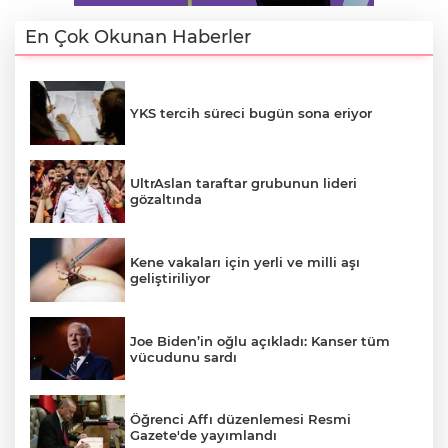
En Çok Okunan Haberler
YKS tercih süreci bugün sona eriyor
UltrAslan taraftar grubunun lideri
gözaltında
Kene vakaları için yerli ve milli aşı
geliştiriliyor
A
Joe Biden’in oğlu açıkladı: Kanser tüm
vücudunu sardı
Öğrenci Affı düzenlemesi Resmi
Gazete'de yayımlandı