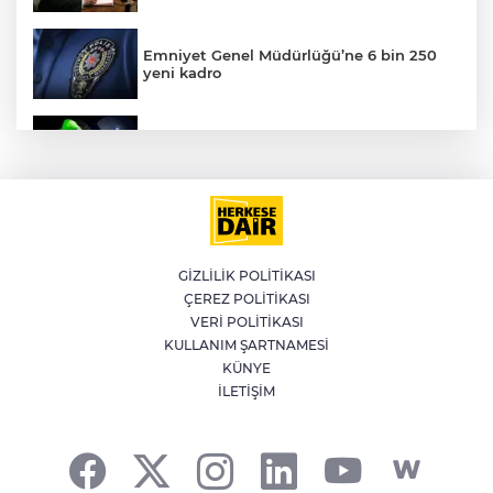
Emniyet Genel Müdürlüğü’ne 6 bin 250
yeni kadro
AK
Benzine bir zam daha: Pazartesi tabelaya
yansıyacak
Şehit aileleri ve gazilerin haklarına
yönelik düzenleme Genel Kurul'da kabul
edildi
GİZLİLİK POLİTİKASI
E
ÇEREZ POLİTİKASI
Terörsüz Türkiye yasa teklifi Meclis'te
VERİ POLİTİKASI
KULLANIM ŞARTNAMESİ
KÜNYE
İLETİŞİM
Benzine peş peşe zam! Gece yarısı
fiyatlar değişecek