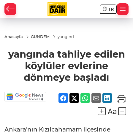
TR
RAHİSAR
Anasayfa
GÜNDEM
yangında
tahliye
edilen
yangında tahliye edilen
köylüler
evlerine
dönmeye
köylüler evlerine
başladı
dönmeye başladı
R
Ankara'nın Kızılcahamam ilçesinde