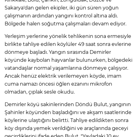
ANE
Sakarya'dan gelen ekipler, iki gün süren yoğun
çalışmanın ardından yangını kontrol altına aldı.
Bölgede halen soğutma çalışmaları devam ediyor.
Yerleşim yerlerine yönelik tehlikenin sona ermesiyle
birlikte tahliye edilen köylüler 49 saat sonra evlerine
dönmeye başladı. Yangın sırasında Demirler
köyünde kaybolan hayvanlar bulunurken, bölgedeki
vatandaşlar normal yaşamlarına dönmeye çalışıyor.
Ancak henüz elektrik verilemeyen köyde, imam
cuma namazı öncesi öğlen ezanını mikrofon
olmadan, çıplak sesle okudu.
Demirler köyü sakinlerinden Döndü Bulut, yangının
Şahinler köyünden başladığını ve akşam saatlerinde
köylerine ulaştığını belirtti. Tahliye edildikten sonra
NU
köy dışında yemek verildiğini ve araçlarında geceyi
geçirdiklerini ifade eden Bulut, "Yayladaki 10 ev