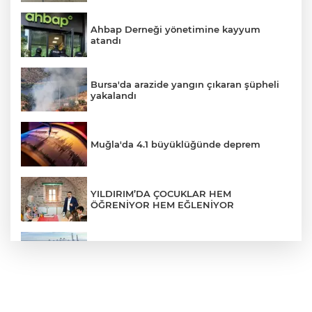
Ahbap Derneği yönetimine kayyum
atandı
Bursa'da arazide yangın çıkaran şüpheli
yakalandı
Muğla'da 4.1 büyüklüğünde deprem
YILDIRIM’DA ÇOCUKLAR HEM
ÖĞRENİYOR HEM EĞLENİYOR
Türkiye'nin ihracat hacmi yükseliyor
ERGUVAN BAYRAMI MİNYATÜR