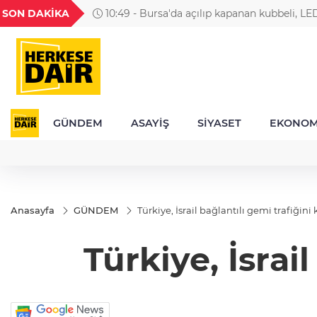
GEL
TND
BGN
VND
SON DAKİKA
10:49 - Bursa'da açılıp kapanan kubbeli, LE
49
18,2677
16,3788
27,9743
0,0018
cami
GÜNDEM
ASAYİŞ
SİYASET
EKONOM
Anasayfa
GÜNDEM
Türkiye, İsrail bağlantılı gemi trafiğini k
Türkiye, İsrail