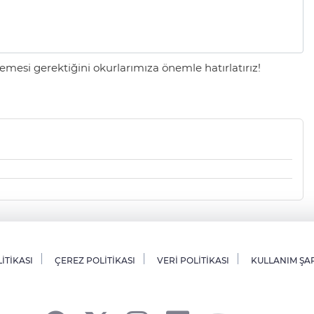
mesi gerektiğini okurlarımıza önemle hatırlatırız!
LİTİKASI
ÇEREZ POLİTİKASI
VERİ POLİTİKASI
KULLANIM ŞA