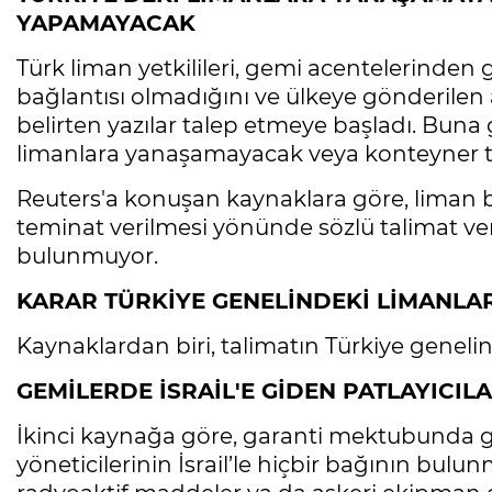
YAPAMAYACAK
Türk liman yetkilileri, gemi acentelerinden g
bağlantısı olmadığını ve ülkeye gönderilen a
belirten yazılar talep etmeye başladı. Buna g
limanlara yanaşamayacak veya konteyner t
Reuters'a konuşan kaynaklara göre, liman ba
teminat verilmesi yönünde sözlü talimat ver
bulunmuyor.
KARAR TÜRKİYE GENELİNDEKİ LİMANLA
Kaynaklardan biri, talimatın Türkiye geneli
GEMİLERDE İSRAİL'E GİDEN PATLAYICI
İkinci kaynağa göre, garanti mektubunda gem
yöneticilerinin İsrail’le hiçbir bağının bulun