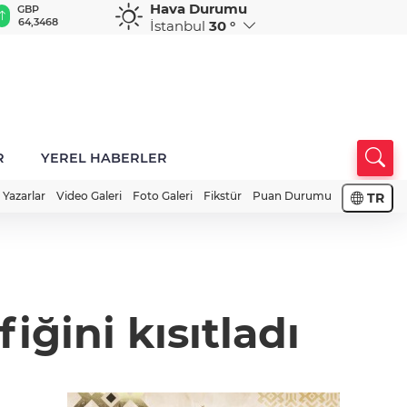
Hava Durumu
GBP
CHF
CAD
RUB
A
64,3468
59,0083
34,1883
0,5822
1
İstanbul
30 °
R
YEREL HABERLER
Yazarlar
Video Galeri
Foto Galeri
Fikstür
Puan Durumu
TR
fiğini kısıtladı