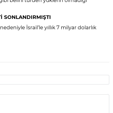
bi belirli türden yüklerin olmadığı
Tİ SONLANDIRMIŞTI
edeniyle İsrail’le yıllık 7 milyar dolarlık