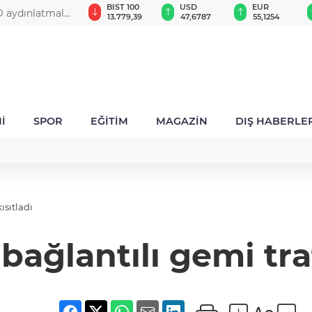
GAU/TRY
BIST 100
USD
EUR
D aydınlatmalı
6.660,55
13.779,39
47,6787
55,1254
İ
SPOR
EĞİTİM
MAGAZİN
DIŞ HABERLE
ısıtladı
 bağlantılı gemi tra