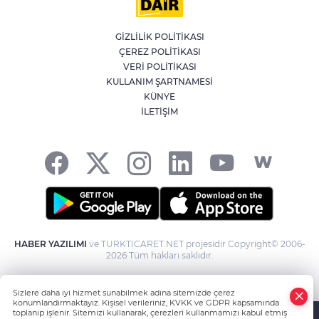
İran'dan Müslümanlara kötü niyetli dış
güçlere karşı birleşme çağrısı
GİZLİLİK POLİTİKASI
ÇEREZ POLİTİKASI
Kağıthane'de 104 kilogram uyuşturucu
VERİ POLİTİKASI
ele geçirildi
KULLANIM ŞARTNAMESİ
KÜNYE
İLETİŞİM
Fetih coşkusu Keles’e taşındı
HABER YAZILIMI
ve TURKTICARET.NET projesidir Copyright© 2006-
2026 Tüm hakları saklıdır.
Sizlere daha iyi hizmet sunabilmek adına sitemizde çerez
konumlandırmaktayız. Kişisel verileriniz, KVKK ve GDPR kapsamında
toplanıp işlenir. Sitemizi kullanarak, çerezleri kullanmamızı kabul etmiş