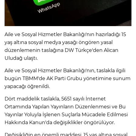
IR
Aile ve Sosyal Hizmetler Bakanlığı'nın hazırladığı 15
yaş altına sosyal medya yasağı öngören yasal
düzenlemenin taslağına DW Türkçe'den Alican
Uludağ ulaştı.
Aile ve Sosyal Hizmetler Bakanlığı'nın, taslakla ilgili
bugün TBMM'de AK Parti Grubu yönetimine sunum
yapacağı öğrenildi.
R
Dört maddelik taslakla, 5651 sayılı İnternet
Ortamında Yapılan Yayınların Düzenlenmesi ve Bu
P
Yayınlar Yoluyla İşlenen Suçlarla Mücadele Edilmesi
Hakkında Kanun'da değişiklikler öngörülüyor.
Değişikliğin en önemli maddesi, 15 yaş altına sosyal