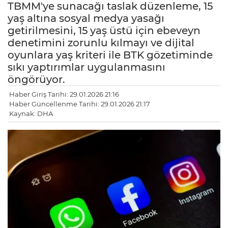
TBMM'ye sunacağı taslak düzenleme, 15
yaş altına sosyal medya yasağı
getirilmesini, 15 yaş üstü için ebeveyn
denetimini zorunlu kılmayı ve dijital
oyunlara yaş kriteri ile BTK gözetiminde
sıkı yaptırımlar uygulanmasını
öngörüyor.
Haber Giriş Tarihi: 29.01.2026 21:16
Haber Güncellenme Tarihi: 29.01.2026 21:17
Kaynak: DHA
LE