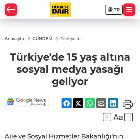
TR
RAHİSAR
Anasayfa
GÜNDEM
Türkiye'de
15 yaş
altına
Türkiye'de 15 yaş altına
sosyal
medya
yasağı
sosyal medya yasağı
geliyor
geliyor
R
Aile ve Sosyal Hizmetler Bakanlığı'nın