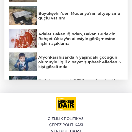
Büyükşehir'den Mudanya'nın altyapısına
güçlü yatırım
Adalet Bakanlığından, Bakan Gürlek'in,
Behçet Oktay'ın ailesiyle görüşmesine
ilişkin açıklama
Afyonkarahisar'da 4 yaşındaki çocuğun
ölümüyle ilgili cinayet şüphesi: Aileden 5
kişi gözaltında
Emlak vergisinde 2027 inşaat maliyetleri
netleşti: Metrekare bedelleri yeniden
belirlendi
YILDIRIM’DA ÇOCUKLAR SPORLA
BÜYÜYOR
GİZLİLİK POLİTİKASI
ÇEREZ POLİTİKASI
Bursa'da İznik Gölü'ne düşen bir kişi
VERİ POLİTİKASI