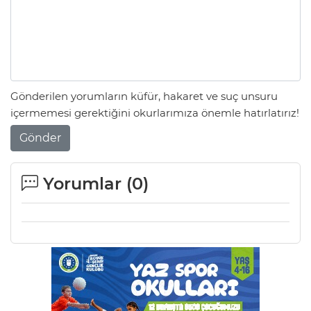
ANE
Gönderilen yorumların küfür, hakaret ve suç unsuru
içermemesi gerektiğini okurlarımıza önemle hatırlatırız!
Gönder
Yorumlar (
0
)
NU