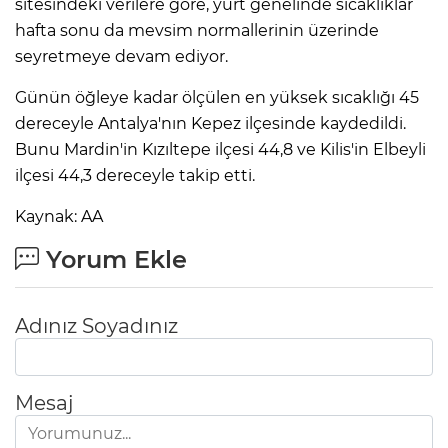
sitesindeki verilere göre, yurt genelinde sıcaklıklar
hafta sonu da mevsim normallerinin üzerinde
seyretmeye devam ediyor.
IR
Günün öğleye kadar ölçülen en yüksek sıcaklığı 45
dereceyle Antalya'nın Kepez ilçesinde kaydedildi.
Bunu Mardin'in Kızıltepe ilçesi 44,8 ve Kilis'in Elbeyli
ilçesi 44,3 dereceyle takip etti.
Kaynak: AA
Yorum Ekle
R
Adınız Soyadınız
P
Mesaj