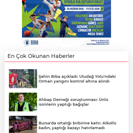
Lİ
En Çok Okunan Haberler
Şahin Biba açıkladı: Uludağ Yolu'ndaki
Orman yangını kontrol altına alındı
Ahbap Derneği soruşturması: Ünlü
isimlerin yaptığı bağışlar
NMARAŞ
Bursa'da ortalığı birbirine kattı: Alkollü
kadın, yaptığı kazayı hatırlamadı