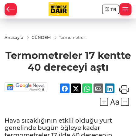
TR
RAHİSAR
Anasayfa
GÜNDEM
Termometreler
17 kentte 40
dereceyi aştı
Termometreler 17 kentte
40 dereceyi aştı
Hava sıcaklığının etkili olduğu yurt
R
genelinde bugün öğleye kadar
termometreler 17 ilde 40 derecenin