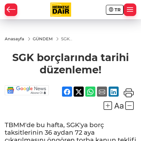
TR
RAHİSAR
Anasayfa
GÜNDEM
SGK
borçlarında
tarihi
SGK borçlarında tarihi
düzenleme!
düzenleme!
TBMM'de bu hafta, SGK'ya borç
R
taksitlerinin 36 aydan 72 aya
çıkarılmasını öngören torba kanun teklifi