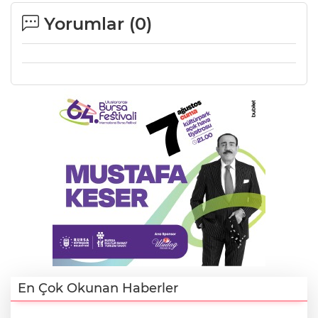
Yorumlar (
0
)
Lİ
NMARAŞ
En Çok Okunan Haberler