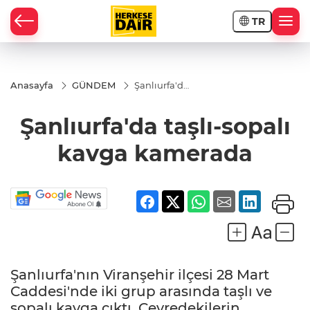
TR
RAHİSAR
Anasayfa
GÜNDEM
Şanlıurfa'da
taşlı-sopalı
kavga
Şanlıurfa'da taşlı-sopalı
kamerada
kavga kamerada
Şanlıurfa'nın Viranşehir ilçesi 28 Mart
R
Caddesi'nde iki grup arasında taşlı ve
sopalı kavga çıktı. Çevredekilerin