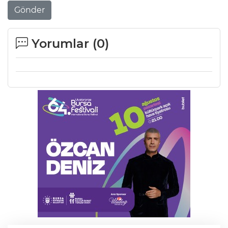
Gönder
Lİ
Yorumlar (
0
)
NMARAŞ