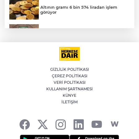
Altının gramı 6 bin 574 liradan işlem
görüyor
YILDIRIM’DA ÇOCUKLAR HEM
ÖĞRENİYOR HEM EĞLENİYOR
Muğla'da 4.1 büyüklüğünde deprem
GİZLİLİK POLİTİKASI
ÇEREZ POLİTİKASI
Kütahya'da kendisinden haber
VERİ POLİTİKASI
alınamayan kadın çöp evde bulundu
KULLANIM ŞARTNAMESİ
KÜNYE
A
İLETİŞİM
Ebola salgını büyüyor: Virüs mutasyona
uğramış olabilir