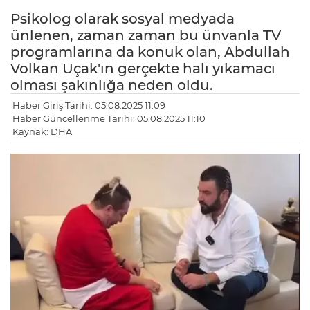
Psikolog olarak sosyal medyada
ünlenen, zaman zaman bu ünvanla TV
programlarına da konuk olan, Abdullah
Volkan Uçak'ın gerçekte halı yıkamacı
olması şakınlığa neden oldu.
Haber Giriş Tarihi: 05.08.2025 11:09
Haber Güncellenme Tarihi: 05.08.2025 11:10
Kaynak: DHA
LE