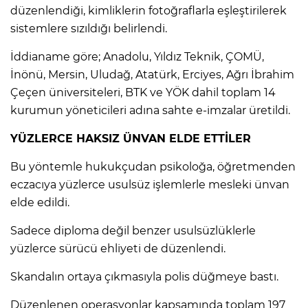
ANE
düzenlendiği, kimliklerin fotoğraflarla eşleştirilerek
sistemlere sızıldığı belirlendi.
İddianame göre; Anadolu, Yıldız Teknik, ÇOMÜ,
İnönü, Mersin, Uludağ, Atatürk, Erciyes, Ağrı İbrahim
Çeçen üniversiteleri, BTK ve YÖK dahil toplam 14
kurumun yöneticileri adına sahte e-imzalar üretildi.
YÜZLERCE HAKSIZ ÜNVAN ELDE ETTİLER
Bu yöntemle hukukçudan psikoloğa, öğretmenden
eczacıya yüzlerce usulsüz işlemlerle mesleki ünvan
elde edildi.
Sadece diploma değil benzer usulsüzlüklerle
yüzlerce sürücü ehliyeti de düzenlendi.
NU
Skandalın ortaya çıkmasıyla polis düğmeye bastı.
Düzenlenen operasyonlar kapsamında toplam 197