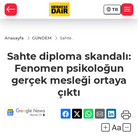
TR
RAHİSAR
Anasayfa
GÜNDEM
Sahte
diploma
skandalı:
Sahte diploma skandalı:
Fenomen
psikoloğun
gerçek
Fenomen psikoloğun
mesleği
ortaya çıktı
gerçek mesleği ortaya
çıktı
R