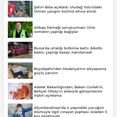
Şahin Biba açıkladı: Uludağ Yolu'ndaki
Orman yangını kontrol altına alındı
AK
Ahbap Derneği soruşturması: Ünlü
isimlerin yaptığı bağışlar
Bursa'da ortalığı birbirine kattı: Alkollü
kadın, yaptığı kazayı hatırlamadı
Büyükşehir'den Mudanya'nın altyapısına
E
güçlü yatırım
Adalet Bakanlığından, Bakan Gürlek'in,
Behçet Oktay'ın ailesiyle görüşmesine
ilişkin açıklama
Afyonkarahisar'da 4 yaşındaki çocuğun
ölümüyle ilgili cinayet şüphesi: Aileden 5
kişi gözaltında