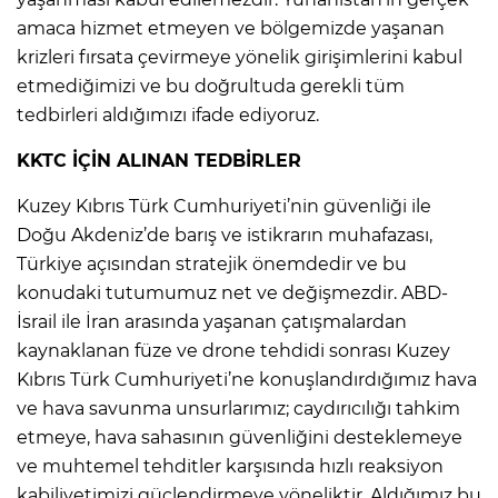
amaca hizmet etmeyen ve bölgemizde yaşanan
krizleri fırsata çevirmeye yönelik girişimlerini kabul
etmediğimizi ve bu doğrultuda gerekli tüm
tedbirleri aldığımızı ifade ediyoruz.
KKTC İÇİN ALINAN TEDBİRLER
Kuzey Kıbrıs Türk Cumhuriyeti’nin güvenliği ile
Doğu Akdeniz’de barış ve istikrarın muhafazası,
Türkiye açısından stratejik önemdedir ve bu
konudaki tutumumuz net ve değişmezdir. ABD-
İsrail ile İran arasında yaşanan çatışmalardan
kaynaklanan füze ve drone tehdidi sonrası Kuzey
A
Kıbrıs Türk Cumhuriyeti’ne konuşlandırdığımız hava
ve hava savunma unsurlarımız; caydırıcılığı tahkim
etmeye, hava sahasının güvenliğini desteklemeye
ve muhtemel tehditler karşısında hızlı reaksiyon
kabiliyetimizi güçlendirmeye yöneliktir. Aldığımız bu