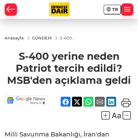
TR
RAHİSAR
Anasayfa
GÜNDEM
S-400
yerine
neden
S-400 yerine neden
Patriot
tercih
edildi?
Patriot tercih edildi?
MSB'den
açıklama
MSB'den açıklama geldi
geldi
R
Milli Savunma Bakanlığı, İran'dan