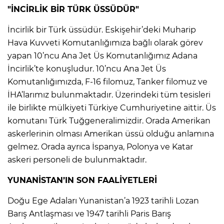
"İNCİRLİK BİR TÜRK ÜSSÜDÜR"
Lİ
İncirlik bir Türk üssüdür. Eskişehir’deki Muharip
Hava Kuvveti Komutanlığımıza bağlı olarak görev
yapan 10’ncu Ana Jet Üs Komutanlığımız Adana
İncirlik’te konuşludur. 10’ncu Ana Jet Üs
Komutanlığımızda, F-16 filomuz, Tanker filomuz ve
İHA’larımız bulunmaktadır. Üzerindeki tüm tesisleri
ile birlikte mülkiyeti Türkiye Cumhuriyetine aittir. Üs
komutanı Türk Tuğgeneralimizdir. Orada Amerikan
askerlerinin olması Amerikan üssü olduğu anlamına
gelmez. Orada ayrıca İspanya, Polonya ve Katar
askeri personeli de bulunmaktadır.
YUNANİSTAN’IN SON FAALİYETLERİ
NMARAŞ
Doğu Ege Adaları Yunanistan’a 1923 tarihli Lozan
Barış Antlaşması ve 1947 tarihli Paris Barış