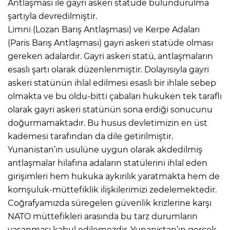
Antlaşması ile gayri askeri statüde bulundurulma
şartıyla devredilmiştir.
Limni (Lozan Barış Antlaşması) ve Kerpe Adaları
(Paris Barış Antlaşması) gayri askeri statüde olması
gereken adalardır. Gayri askeri statü, antlaşmaların
esaslı şartı olarak düzenlenmiştir. Dolayısıyla gayri
askeri statünün ihlal edilmesi esaslı bir ihlale sebep
olmakta ve bu oldu-bitti çabaları hukuken tek taraflı
olarak gayri askeri statünün sona erdiği sonucunu
doğurmamaktadır. Bu husus devletimizin en üst
kademesi tarafından da dile getirilmiştir.
Yunanistan’ın usulüne uygun olarak akdedilmiş
antlaşmalar hilafına adaların statülerini ihlal eden
girişimleri hem hukuka aykırılık yaratmakta hem de
komşuluk-müttefiklik ilişkilerimizi zedelemektedir.
Coğrafyamızda süregelen güvenlik krizlerine karşı
NATO müttefikleri arasında bu tarz durumların
yaşanması kabul edilemezdir. Yunanistan’ın gerçek