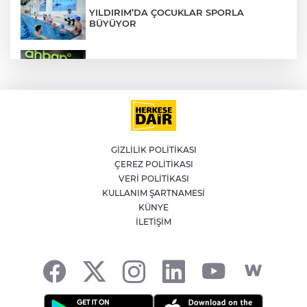
YILDIRIM’DA ÇOCUKLAR SPORLA
BÜYÜYOR
Ahbap Derneği yönetimine kayyum
atandı
Bursa'da küsen iki kardeş, onları
barıştırmaya Uşak'tan yola çıkan
babalarını polise ihbar etti: Bizi vuracak
GİZLİLİK POLİTİKASI
ÇEREZ POLİTİKASI
Altının gramı 6 bin 574 liradan işlem
VERİ POLİTİKASI
görüyor
KULLANIM ŞARTNAMESİ
KÜNYE
İLETİŞİM
İlklerin festivalinde çocuklar da şen
şakrak