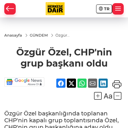
TR
RAHİSAR
Anasayfa
GÜNDEM
Özgür
Özel,
CHP'nin
Özgür Özel, CHP'nin
grup
başkanı
oldu
grup başkanı oldu
Özgür Özel başkanlığında toplanan
R
CHP'nin kapalı grup toplantısında Özel,
CHP'nin grup başkanlığına aday oldu.