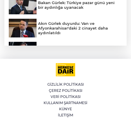
Bakan Gürlek: Türkiye pazar günü yeni
bir aydınlığa uyanacak
Akın Gürlek duyurdu: Van ve
Afyonkarahisar'daki 2 cinayet daha
aydınlatıldı
İran'dan Müslümanlara kötü niyetli dış
güçlere karşı birleşme çağrısı
Kağıthane'de 104 kilogram uyuşturucu
ele geçirildi
E
GİZLİLİK POLİTİKASI
ÇEREZ POLİTİKASI
Meteoroloji'den kavurucu sıcak ve
VERİ POLİTİKASI
kuvvetli rüzgar uyarısı
KULLANIM ŞARTNAMESİ
KÜNYE
İLETİŞİM
Fetih coşkusu Keles’e taşındı