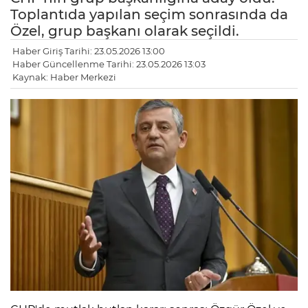
Toplantıda yapılan seçim sonrasında da
Özel, grup başkanı olarak seçildi.
Haber Giriş Tarihi: 23.05.2026 13:00
Haber Güncellenme Tarihi: 23.05.2026 13:03
Kaynak: Haber Merkezi
LE