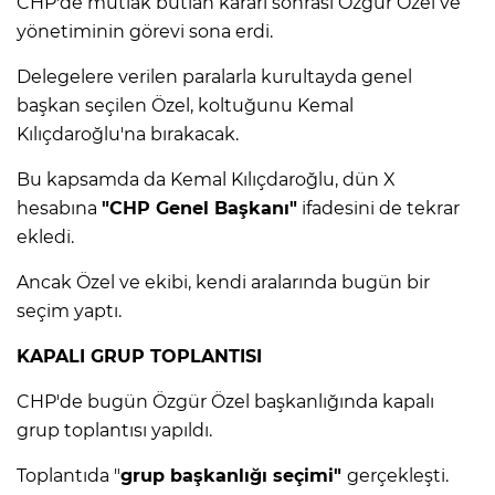
CHP'de mutlak butlan kararı sonrası Özgür Özel ve
yönetiminin görevi sona erdi.
IR
Delegelere verilen paralarla kurultayda genel
başkan seçilen Özel, koltuğunu Kemal
Kılıçdaroğlu'na bırakacak.
Bu kapsamda da Kemal Kılıçdaroğlu, dün X
hesabına
"CHP Genel Başkanı"
ifadesini de tekrar
ekledi.
Ancak Özel ve ekibi, kendi aralarında bugün bir
seçim yaptı.
R
KAPALI GRUP TOPLANTISI
P
CHP'de bugün Özgür Özel başkanlığında kapalı
grup toplantısı yapıldı.
Toplantıda "
grup başkanlığı seçimi"
gerçekleşti.