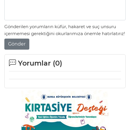
Lİ
Gönderilen yorumların küfür, hakaret ve suç unsuru
içermemesi gerektiğini okurlarımıza önemle hatırlatırız!
Gönder
Yorumlar (
0
)
NMARAŞ