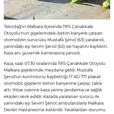
IR
Tekirdağ'ın Malkara ilçesinde 1915 Çanakkale
Otoyolu'nun gişelerindeki beton bariyere çarpan
otomobilin sürücüsü Mustafa Şenol (63) yaralandı,
yanındaki eşi Sevim Şenol (62) ise hayatını kaybetti.
Kaza anı, güvenlik kamerasına yansıdı.
Kaza, saat 07.30 sıralarında 1915 Çanakkale Otoyolu
Malkara gişelerinde meydana geldi. Mustafa
Şenol'un kontrolünü kaybettiği 17 AD 771 plakalı
R
otomobil, gişelerin beton bariyerine çarpıp, takla
attı. İhbar üzerine kaza yerine jandarma ve sağlık
P
ekipleri sevk edildi. Kazada yaralanan sürücü ile
yanındaki eşi Sevim Şenol, ambulanslarla Malkara
Devlet Hastanesi'ne kaldırıldı. Yaralılardan durumu