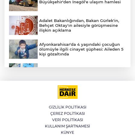
Büyükşehir'den İnegöl'e ulaşım hamlesi
Adalet Bakanlığından, Bakan Gürlek'in,
Behçet Oktay'ın ailesiyle görüşmesine
ilişkin açıklama
Afyonkarahisar'da 4 yaşındaki çocuğun
ölümüyle ilgili cinayet şüphesi: Aileden 5
kişi gözaltında
YILDIRIM’DA ÇOCUKLAR SPORLA
BÜYÜYOR
Akaryakıtta bir kez daha tabela
A
değişecek
GİZLİLİK POLİTİKASI
ÇEREZ POLİTİKASI
İlklerin festivalinde çocuklar da şen
VERİ POLİTİKASI
şakrak
KULLANIM ŞARTNAMESİ
KÜNYE