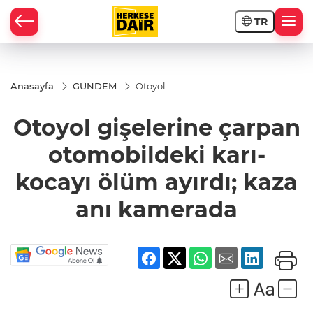
TR
RAHİSAR
Anasayfa
GÜNDEM
Otoyol
gişelerine
çarpan
Otoyol gişelerine çarpan
otomobildeki
karı-kocayı
ölüm ayırdı;
otomobildeki karı-
kaza anı
kamerada
kocayı ölüm ayırdı; kaza
anı kamerada
R