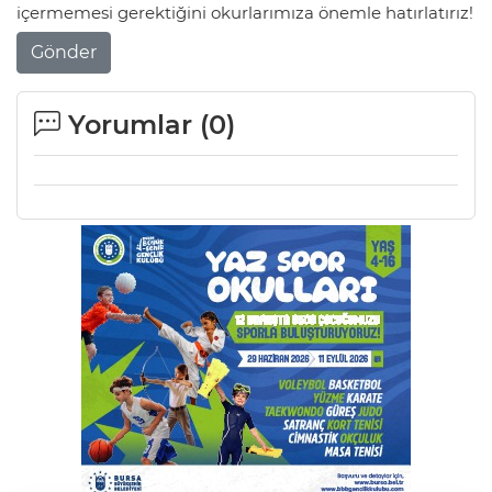
içermemesi gerektiğini okurlarımıza önemle hatırlatırız!
Lİ
Gönder
Yorumlar (
0
)
NMARAŞ