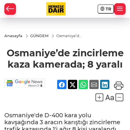
TR
RAHİSAR
Anasayfa
GÜNDEM
Osmaniye’de
zincirleme
kaza
Osmaniye’de zincirleme
kamerada; 8
yaralı
kaza kamerada; 8 yaralı
Osmaniye'de D-400 kara yolu
R
kavşağında 3 aracın karıştığı zincirleme
trafik kazasında 1'i ağır 8 kişi yaralandı.