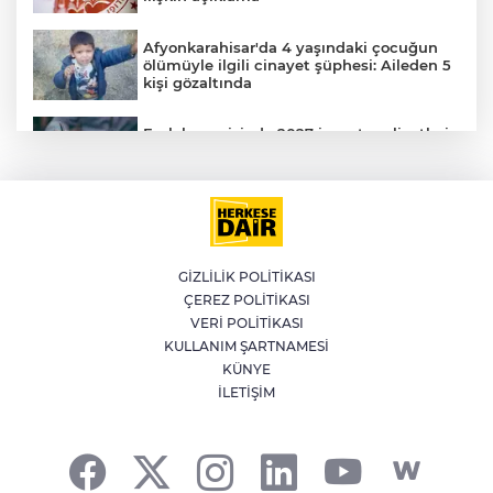
Afyonkarahisar'da 4 yaşındaki çocuğun
ölümüyle ilgili cinayet şüphesi: Aileden 5
kişi gözaltında
Emlak vergisinde 2027 inşaat maliyetleri
netleşti: Metrekare bedelleri yeniden
belirlendi
YILDIRIM’DA ÇOCUKLAR SPORLA
BÜYÜYOR
GİZLİLİK POLİTİKASI
ÇEREZ POLİTİKASI
Bursa'da İznik Gölü'ne düşen bir kişi
VERİ POLİTİKASI
hayatını kaybetti
KULLANIM ŞARTNAMESİ
A
KÜNYE
İLETİŞİM
İstanbul'da suç örgütüne operasyon: 12
gözaltı