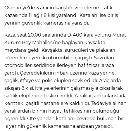
Osmaniye’de 3 aracın karıştığı zincirleme trafik
kazasında 1’i ağır 8 kişi yaralandı. Kaza anı ise bir iş
IR
yerinin güvenlik kamerasına yansıdı.
Kaza, saat 20.00 sıralarında D-400 kara yolunu Murat
Kurum Bey Mahallesi’ne bağlayan kavşakta
meydana geldi. Kavşakta, sürücüleri ve plakaları
öğrenilemeyen iki otomobilin çarpıştı. Savrulan
otomobiller, şeridinde ilerleyen hafif ticari araca
çarptı. Çevredekilerin ihbarı üzerine kaza yerine
sağlık, itfaiye ve polis ekipleri sevk edildi. Araçlarda
sıkışan 8 kişi, itfaiye erlerinin çalışmasıyla çıkarılarak
R
sağlık ekiplerine teslim edildi. Yaralılar, ambulanslarla
kentteki çeşitli hastanelere kaldırıldı. Tedaviye alınan
P
yaralılardan birinin hayati tehlikesinin bulunduğu
öğrenildi. Öte yandan kaza anı, çevrede bulunan bir
iş yerinin güvenlik kamerasına anbean yansıdı.