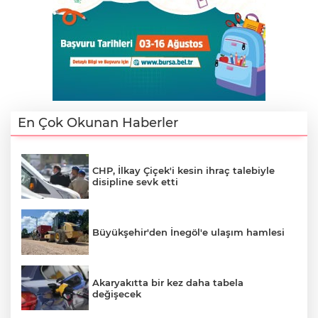
AK
En Çok Okunan Haberler
CHP, İlkay Çiçek'i kesin ihraç talebiyle
disipline sevk etti
E
Büyükşehir'den İnegöl'e ulaşım hamlesi
Akaryakıtta bir kez daha tabela
değişecek