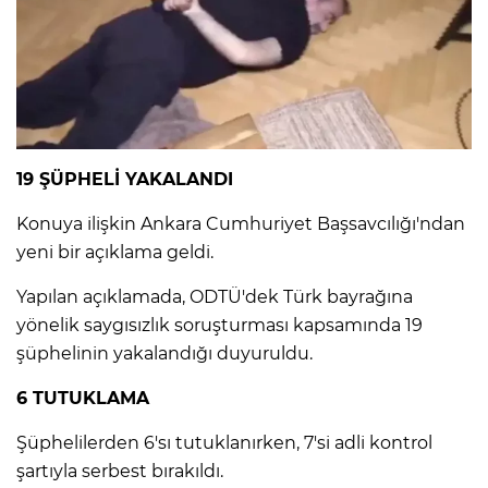
Lİ
19 ŞÜPHELİ YAKALANDI
Konuya ilişkin Ankara Cumhuriyet Başsavcılığı'ndan
yeni bir açıklama geldi.
Yapılan açıklamada, ODTÜ'dek Türk bayrağına
yönelik saygısızlık soruşturması kapsamında 19
şüphelinin yakalandığı duyuruldu.
6 TUTUKLAMA
NMARAŞ
Şüphelilerden 6'sı tutuklanırken, 7'si adli kontrol
şartıyla serbest bırakıldı.