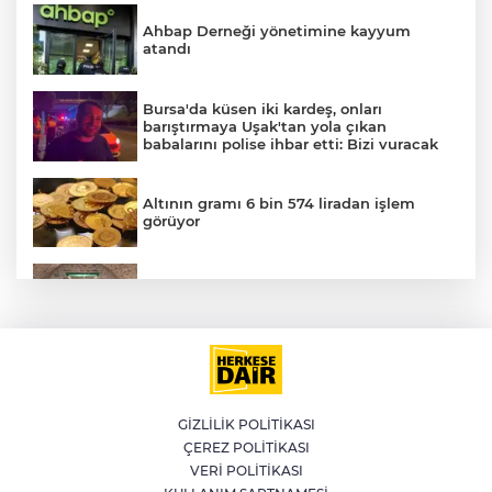
Ahbap Derneği yönetimine kayyum
atandı
Bursa'da küsen iki kardeş, onları
barıştırmaya Uşak'tan yola çıkan
babalarını polise ihbar etti: Bizi vuracak
Altının gramı 6 bin 574 liradan işlem
görüyor
E
YILDIRIM’DA ÇOCUKLAR HEM
ÖĞRENİYOR HEM EĞLENİYOR
Muğla'da 4.1 büyüklüğünde deprem
GİZLİLİK POLİTİKASI
ÇEREZ POLİTİKASI
Kütahya'da kendisinden haber
VERİ POLİTİKASI
alınamayan kadın çöp evde bulundu