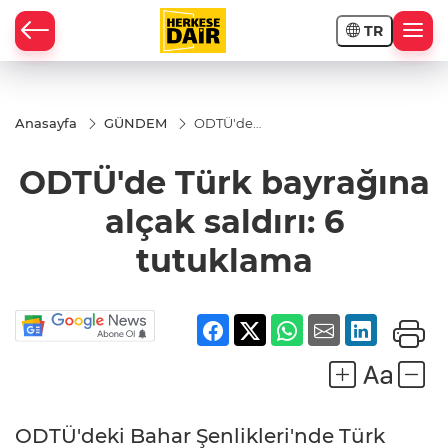
TR
RAHİSAR
Anasayfa
GÜNDEM
ODTÜ'de
Türk
bayrağına
ODTÜ'de Türk bayrağına
alçak
saldırı: 6
tutuklama
alçak saldırı: 6
tutuklama
R
ODTÜ'deki Bahar Şenlikleri'nde Türk