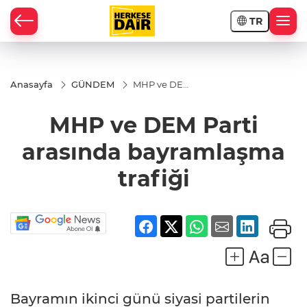
TR
RAHİSAR
Anasayfa
GÜNDEM
MHP ve DEM
Parti arasında
bayramlaşma
MHP ve DEM Parti
trafiği
arasında bayramlaşma
trafiği
R
Bayramın ikinci günü siyasi partilerin