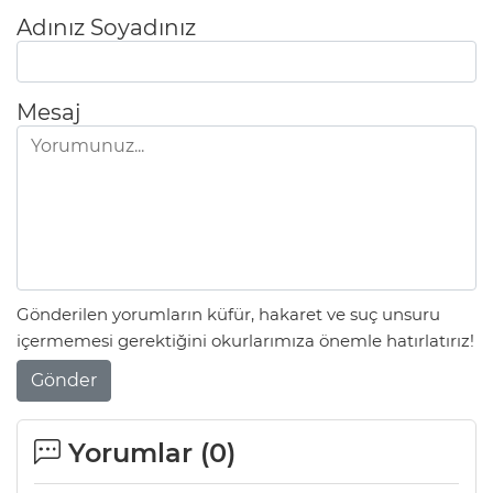
Adınız Soyadınız
AK
Mesaj
E
Gönderilen yorumların küfür, hakaret ve suç unsuru
içermemesi gerektiğini okurlarımıza önemle hatırlatırız!
Gönder
Yorumlar (
0
)