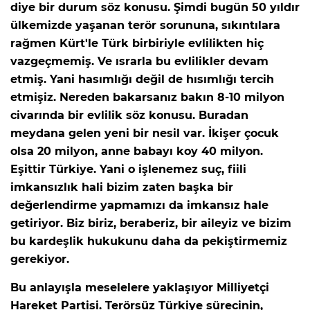
diye bir durum söz konusu. Şimdi bugün 50 yıldır
ülkemizde yaşanan terör sorununa, sıkıntılara
Lİ
rağmen Kürt'le Türk birbiriyle evlilikten hiç
vazgeçmemiş. Ve ısrarla bu evlilikler devam
etmiş. Yani hasımlığı değil de hısımlığı tercih
etmişiz. Nereden bakarsanız bakın 8-10 milyon
civarında bir evlilik söz konusu. Buradan
meydana gelen yeni bir nesil var. İkişer çocuk
olsa 20 milyon, anne babayı koy 40 milyon.
Eşittir Türkiye. Yani o işlenemez suç, fiili
imkansızlık hali bizim zaten başka bir
değerlendirme yapmamızı da imkansız hale
getiriyor. Biz biriz, beraberiz, bir aileyiz ve bizim
bu kardeşlik hukukunu daha da pekiştirmemiz
gerekiyor.
NMARAŞ
Bu anlayışla meselelere yaklaşıyor Milliyetçi
Hareket Partisi. Terörsüz Türkiye sürecinin,