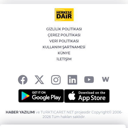
belirlendi
YILDIRIM’DA ÇOCUKLAR SPORLA
BÜYÜYOR
GİZLİLİK POLİTİKASI
ÇEREZ POLİTİKASI
Bursa'da İznik Gölü'ne düşen bir kişi
VERİ POLİTİKASI
hayatını kaybetti
KULLANIM ŞARTNAMESİ
KÜNYE
İLETİŞİM
İstanbul'da suç örgütüne operasyon: 12
gözaltı
HABER YAZILIMI
ve TURKTICARET.NET projesidir Copyright© 2006-
2026 Tüm hakları saklıdır.