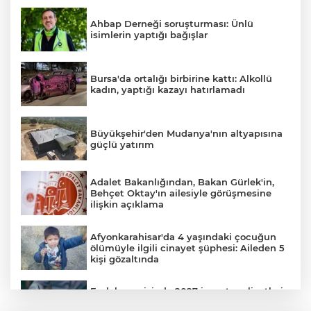
Ahbap Derneği soruşturması: Ünlü
isimlerin yaptığı bağışlar
Bursa'da ortalığı birbirine kattı: Alkollü
kadın, yaptığı kazayı hatırlamadı
Büyükşehir'den Mudanya'nın altyapısına
güçlü yatırım
Adalet Bakanlığından, Bakan Gürlek'in,
Behçet Oktay'ın ailesiyle görüşmesine
ilişkin açıklama
Afyonkarahisar'da 4 yaşındaki çocuğun
ölümüyle ilgili cinayet şüphesi: Aileden 5
kişi gözaltında
Emlak vergisinde 2027 inşaat maliyetleri
netleşti: Metrekare bedelleri yeniden