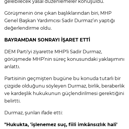
ANE
gelebilecek yasal düzenlemeler konuşuldu.
Görüşmenin öne çıkan başlıklarından biri, MHP
Genel Başkan Yardımcısı Sadir Durmaz’ın yaptığı
değerlendirme oldu.
BAYRAMDAN SONRAYI İŞARET ETTİ
DEM Parti'yi ziyarette MHP'li Sadir Durmaz,
görüşmede MHP’nin süreç konusundaki yaklaşımını
anlattı.
Partisinin geçmişten bugüne bu konuda tutarlı bir
çizgide olduğunu söyleyen Durmaz, birlik, beraberlik
ve kardeşlik hukukunun güçlendirilmesi gerektiğini
belirtti.
Durmaz, şunları ifade etti:
NU
"Hukukta, 'işlenemez suç, fiili imkânsızlık hali'