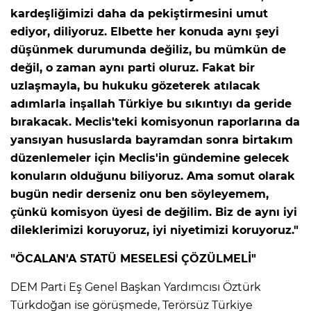
kardeşliğimizi daha da pekiştirmesini umut
ediyor, diliyoruz. Elbette her konuda aynı şeyi
düşünmek durumunda değiliz, bu mümkün de
değil, o zaman aynı parti oluruz. Fakat bir
uzlaşmayla, bu hukuku gözeterek atılacak
adımlarla inşallah Türkiye bu sıkıntıyı da geride
bırakacak. Meclis'teki komisyonun raporlarına da
yansıyan hususlarda bayramdan sonra birtakım
düzenlemeler için Meclis'in gündemine gelecek
konuların olduğunu biliyoruz. Ama somut olarak
bugün nedir derseniz onu ben söyleyemem,
çünkü komisyon üyesi de değilim. Biz de aynı iyi
dileklerimizi koruyoruz, iyi niyetimizi koruyoruz."
"ÖCALAN'A STATÜ MESELESİ ÇÖZÜLMELİ"
DEM Parti Eş Genel Başkan Yardımcısı Öztürk
Türkdoğan ise görüşmede, Terörsüz Türkiye