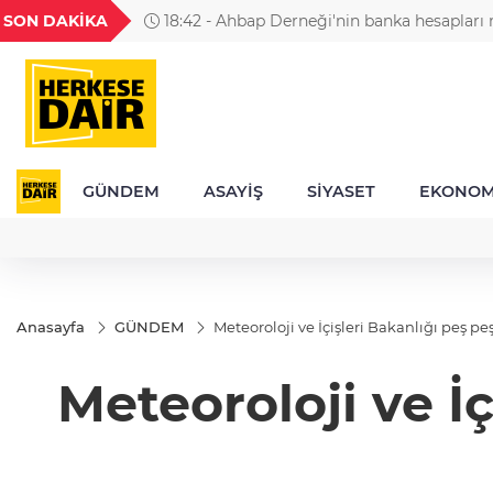
GEL
TND
BGN
VND
SON DAKİKA
18:42 - Ahbap Derneği'nin banka hesapları 
20
18,1977
16,2302
28,0626
0,0018
GÜNDEM
ASAYİŞ
SİYASET
EKONOM
Anasayfa
GÜNDEM
Meteoroloji ve İçişleri Bakanlığı peş peşe
Meteoroloji ve İç