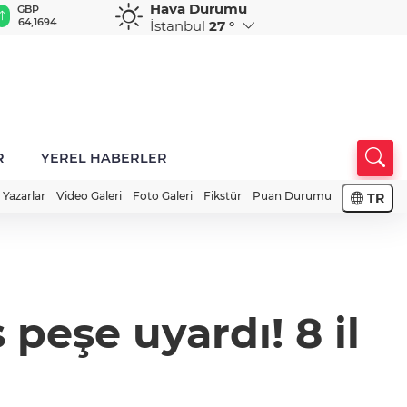
Hava Durumu
GBP
CHF
CAD
RUB
A
64,1694
58,5850
33,9508
0,5831
1
İstanbul
27 °
R
YEREL HABERLER
Yazarlar
Video Galeri
Foto Galeri
Fikstür
Puan Durumu
TR
 peşe uyardı! 8 il
i