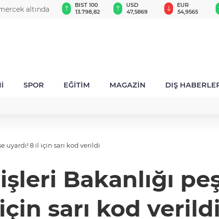
GAU/TRY
BIST 100
USD
EUR
mercek altında
6.501,27
13.798,82
47,5869
54,9565
İ
SPOR
EĞİTİM
MAGAZİN
DIŞ HABERLE
 uyardı! 8 il için sarı kod verildi
işleri Bakanlığı peş
için sarı kod verild