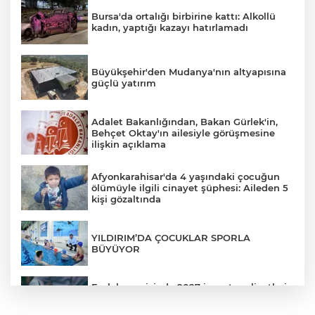
Bursa'da ortalığı birbirine kattı: Alkollü
kadın, yaptığı kazayı hatırlamadı
Büyükşehir'den Mudanya'nın altyapısına
güçlü yatırım
Adalet Bakanlığından, Bakan Gürlek'in,
Behçet Oktay'ın ailesiyle görüşmesine
ilişkin açıklama
Afyonkarahisar'da 4 yaşındaki çocuğun
ölümüyle ilgili cinayet şüphesi: Aileden 5
kişi gözaltında
YILDIRIM’DA ÇOCUKLAR SPORLA
BÜYÜYOR
Emlak vergisinde 2027 inşaat maliyetleri
netleşti: Metrekare bedelleri yeniden
belirlendi