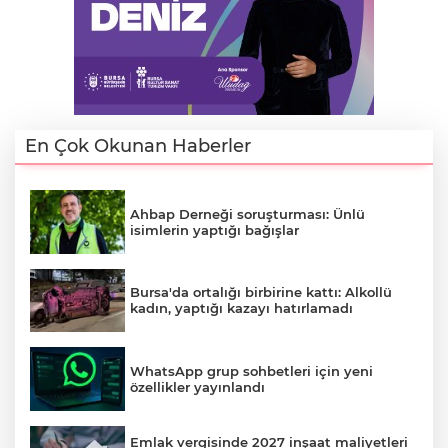
Lİ
En Çok Okunan Haberler
Ahbap Derneği soruşturması: Ünlü
isimlerin yaptığı bağışlar
Bursa'da ortalığı birbirine kattı: Alkollü
kadın, yaptığı kazayı hatırlamadı
WhatsApp grup sohbetleri için yeni
özellikler yayınlandı
NMARAŞ
Emlak vergisinde 2027 inşaat maliyetleri