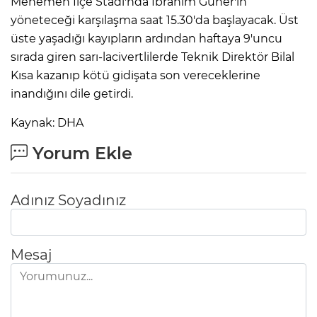
Menemen İlçe Stadı'nda İbrahim Güner'in
yöneteceği karşılaşma saat 15.30'da başlayacak. Üst
üste yaşadığı kayıpların ardından haftaya 9'uncu
IR
sırada giren sarı-lacivertlilerde Teknik Direktör Bilal
Kısa kazanıp kötü gidişata son vereceklerine
inandığını dile getirdi.
Kaynak: DHA
Yorum Ekle
Adınız Soyadınız
R
P
Mesaj