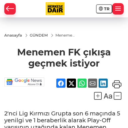
TR
RAHİSAR
Anasayfa
GÜNDEM
Menemen
FK çıkışa
geçmek
Menemen FK çıkışa
istiyor
geçmek istiyor
2'nci Lig Kırmızı Grupta son 6 maçında 5
R
yenilgi ve 1 beraberlik alarak Play-Off
yarışının uzağında kalan Menemen