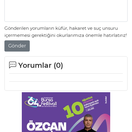
ANE
Gönderilen yorumların küfür, hakaret ve suç unsuru
içermemesi gerektiğini okurlarımıza önemle hatırlatırız!
Gönder
Yorumlar (
0
)
NU