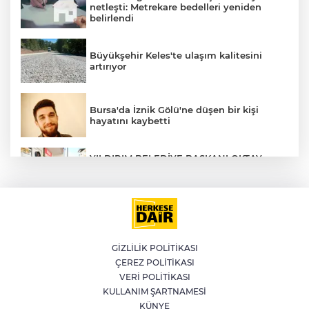
netleşti: Metrekare bedelleri yeniden
belirlendi
Büyükşehir Keles'te ulaşım kalitesini
artırıyor
Bursa'da İznik Gölü'ne düşen bir kişi
hayatını kaybetti
YILDIRIM BELEDİYE BAŞKANI OKTAY
YILMAZ, ÇİÇEK CADDESİ ESNAFIYLA
BULUŞTU
İstanbul'da suç örgütüne operasyon: 12
gözaltı
GİZLİLİK POLİTİKASI
ÇEREZ POLİTİKASI
Afyonkarahisar'da 4 yaşındaki çocuğun
ölümüyle ilgili cinayet şüphesi: Aileden 5
VERİ POLİTİKASI
kişi gözaltında
KULLANIM ŞARTNAMESİ
KÜNYE