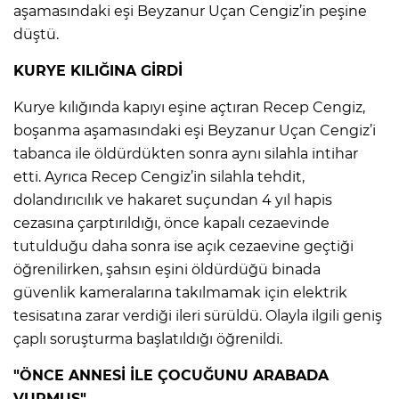
ANE
aşamasındaki eşi Beyzanur Uçan Cengiz’in peşine
düştü.
KURYE KILIĞINA GİRDİ
Kurye kılığında kapıyı eşine açtıran Recep Cengiz,
boşanma aşamasındaki eşi Beyzanur Uçan Cengiz’i
tabanca ile öldürdükten sonra aynı silahla intihar
etti. Ayrıca Recep Cengiz’in silahla tehdit,
dolandırıcılık ve hakaret suçundan 4 yıl hapis
cezasına çarptırıldığı, önce kapalı cezaevinde
tutulduğu daha sonra ise açık cezaevine geçtiği
öğrenilirken, şahsın eşini öldürdüğü binada
güvenlik kameralarına takılmamak için elektrik
tesisatına zarar verdiği ileri sürüldü. Olayla ilgili geniş
çaplı soruşturma başlatıldığı öğrenildi.
NU
"ÖNCE ANNESİ İLE ÇOCUĞUNU ARABADA
VURMUŞ"