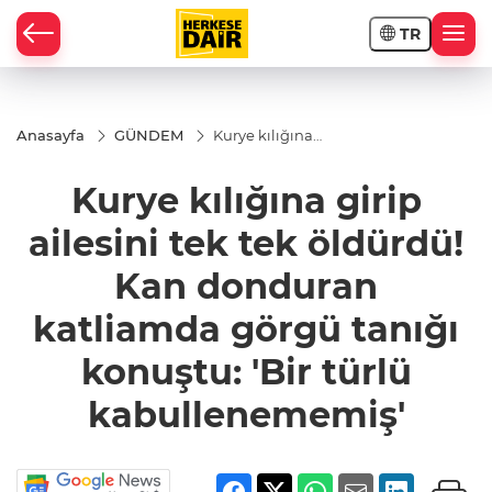
TR
RAHİSAR
Anasayfa
GÜNDEM
Kurye kılığına
girip ailesini tek
tek öldürdü! Kan
Kurye kılığına girip
donduran
katliamda görgü
tanığı konuştu:
ailesini tek tek öldürdü!
'Bir türlü
kabullenememiş'
Kan donduran
katliamda görgü tanığı
konuştu: 'Bir türlü
kabullenememiş'
R