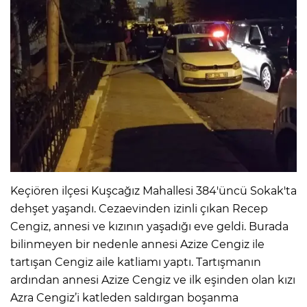
IR
Keçiören ilçesi Kuşcağız Mahallesi 384'üncü Sokak'ta
dehşet yaşandı. Cezaevinden izinli çıkan Recep
R
Cengiz, annesi ve kızının yaşadığı eve geldi. Burada
P
bilinmeyen bir nedenle annesi Azize Cengiz ile
tartışan Cengiz aile katliamı yaptı. Tartışmanın
ardından annesi Azize Cengiz ve ilk eşinden olan kızı
Azra Cengiz’i katleden saldırgan boşanma