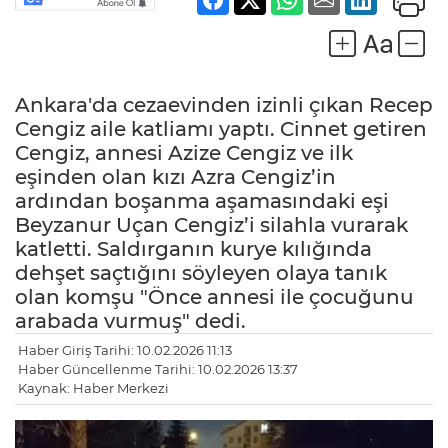
Ankara'da cezaevinden izinli çıkan Recep
Cengiz aile katliamı yaptı. Cinnet getiren
Cengiz, annesi Azize Cengiz ve ilk
eşinden olan kızı Azra Cengiz’in
ardından boşanma aşamasındaki eşi
Beyzanur Uçan Cengiz’i silahla vurarak
katletti. Saldırganın kurye kılığında
dehşet saçtığını söyleyen olaya tanık
olan komşu "Önce annesi ile çocuğunu
LE
arabada vurmuş" dedi.
Haber Giriş Tarihi: 10.02.2026 11:13
Haber Güncellenme Tarihi: 10.02.2026 13:37
Kaynak: Haber Merkezi