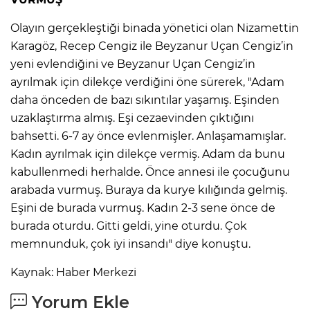
Olayın gerçekleştiği binada yönetici olan Nizamettin
Lİ
Karagöz, Recep Cengiz ile Beyzanur Uçan Cengiz’in
yeni evlendiğini ve Beyzanur Uçan Cengiz’in
ayrılmak için dilekçe verdiğini öne sürerek, "Adam
daha önceden de bazı sıkıntılar yaşamış. Eşinden
uzaklaştırma almış. Eşi cezaevinden çıktığını
bahsetti. 6-7 ay önce evlenmişler. Anlaşamamışlar.
Kadın ayrılmak için dilekçe vermiş. Adam da bunu
kabullenmedi herhalde. Önce annesi ile çocuğunu
arabada vurmuş. Buraya da kurye kılığında gelmiş.
Eşini de burada vurmuş. Kadın 2-3 sene önce de
burada oturdu. Gitti geldi, yine oturdu. Çok
memnunduk, çok iyi insandı" diye konuştu.
NMARAŞ
Kaynak: Haber Merkezi
Yorum Ekle