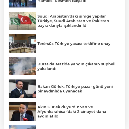
Hamlesi Resmen Başladı
Suudi Arabistan'daki simge yapılar
Türkiye, Suudi Arabistan ve Pakistan
AK
bayraklarıyla ışıklandırıldı
Terörsüz Türkiye yasası teklifine onay
Bursa'da arazide yangın çıkaran şüpheli
yakalandı
E
Bakan Gürlek: Türkiye pazar günü yeni
bir aydınlığa uyanacak
Akın Gürlek duyurdu: Van ve
Afyonkarahisar'daki 2 cinayet daha
aydınlatıldı