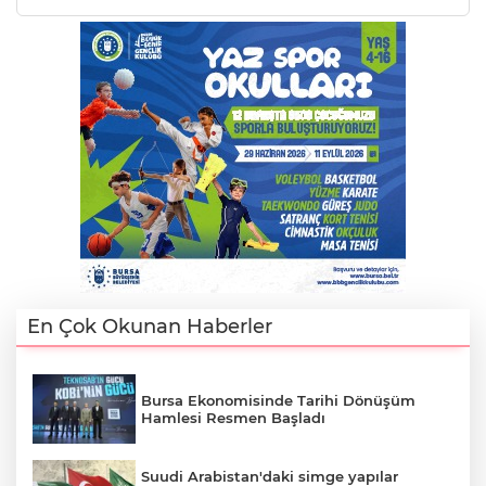
AK
E
En Çok Okunan Haberler
Bursa Ekonomisinde Tarihi Dönüşüm
Hamlesi Resmen Başladı
Suudi Arabistan'daki simge yapılar