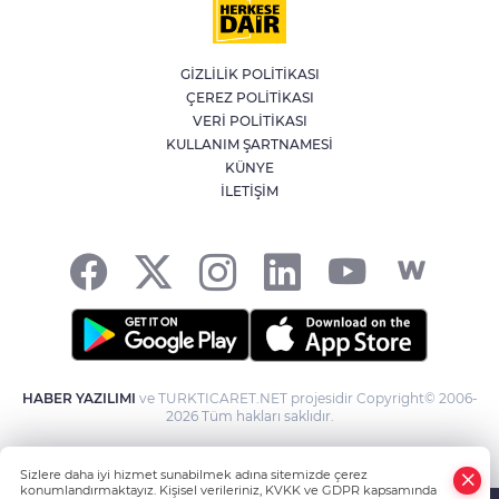
İran'dan Müslümanlara kötü niyetli dış
güçlere karşı birleşme çağrısı
GİZLİLİK POLİTİKASI
ÇEREZ POLİTİKASI
Kağıthane'de 104 kilogram uyuşturucu
VERİ POLİTİKASI
ele geçirildi
KULLANIM ŞARTNAMESİ
KÜNYE
İLETİŞİM
Fetih coşkusu Keles’e taşındı
HABER YAZILIMI
ve TURKTICARET.NET projesidir Copyright© 2006-
2026 Tüm hakları saklıdır.
Sizlere daha iyi hizmet sunabilmek adına sitemizde çerez
konumlandırmaktayız. Kişisel verileriniz, KVKK ve GDPR kapsamında