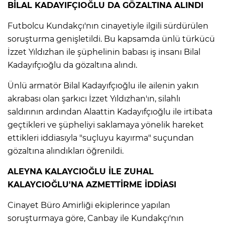
BİLAL KADAYIFÇIOĞLU DA GÖZALTINA ALINDI
Lİ
Futbolcu Kundakçı'nın cinayetiyle ilgili sürdürülen
soruşturma genişletildi. Bu kapsamda ünlü türkücü
İzzet Yıldızhan ile şüphelinin babası iş insanı Bilal
Kadayıfçıoğlu da gözaltına alındı.
Ünlü armatör Bilal Kadayıfçıoğlu ile ailenin yakın
akrabası olan şarkıcı İzzet Yıldızhan'ın, silahlı
saldırının ardından Alaattin Kadayıfçıoğlu ile irtibata
geçtikleri ve şüpheliyi saklamaya yönelik hareket
ettikleri iddiasıyla "suçluyu kayırma" suçundan
gözaltına alındıkları öğrenildi.
ALEYNA KALAYCIOĞLU İLE ZUHAL
KALAYCIOĞLU'NA AZMETTİRME İDDİASI
NMARAŞ
Cinayet Büro Amirliği ekiplerince yapılan
soruşturmaya göre, Canbay ile Kundakçı'nın