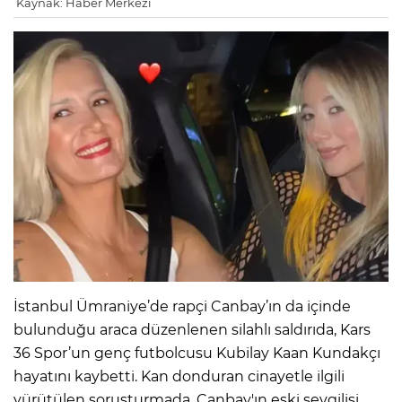
Kaynak: Haber Merkezi
IR
R
İstanbul Ümraniye’de rapçi Canbay’ın da içinde
P
bulunduğu araca düzenlenen silahlı saldırıda, Kars
36 Spor’un genç futbolcusu Kubilay Kaan Kundakçı
hayatını kaybetti. Kan donduran cinayetle ilgili
yürütülen soruşturmada, Canbay'ın eski sevgilisi