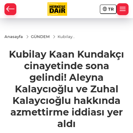
TR
RAHİSAR
Anasayfa
GÜNDEM
Kubilay
Kaan
Kundakçı
Kubilay Kaan Kundakçı
cinayetinde
sona
gelindi!
cinayetinde sona
Aleyna
Kalaycıoğlu
gelindi! Aleyna
ve Zuhal
Kalaycıoğlu
hakkında
Kalaycıoğlu ve Zuhal
azmettirme
iddiası yer
Kalaycıoğlu hakkında
aldı
azmettirme iddiası yer
aldı
R