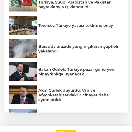
Türkiye, Suudi Arabistan ve Pakistan
bayraklarıyla ışıklandırıldı
Terörsüz Türkiye yasası teklifine onay
Bursa'da arazide yangın çıkaran şüpheli
yakalandı
Bakan Gürlek: Türkiye pazar günü yeni
bir aydınlığa uyanacak
E
Akın Gürlek duyurdu: Van ve
Afyonkarahisar'daki 2 cinayet daha
aydınlatıldı
Meteoroloji'den kavurucu sıcak ve
kuvvetli rüzgar uyarısı