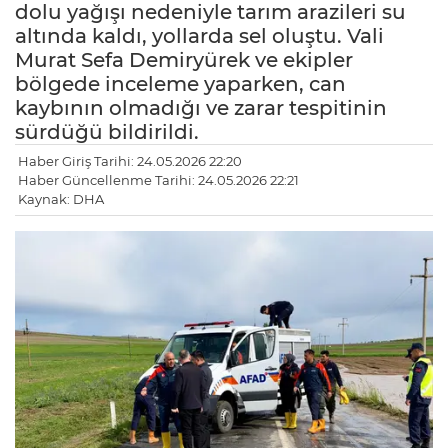
dolu yağışı nedeniyle tarım arazileri su
altında kaldı, yollarda sel oluştu. Vali
Murat Sefa Demiryürek ve ekipler
bölgede inceleme yaparken, can
kaybının olmadığı ve zarar tespitinin
sürdüğü bildirildi.
Haber Giriş Tarihi: 24.05.2026 22:20
Haber Güncellenme Tarihi: 24.05.2026 22:21
Kaynak: DHA
LE