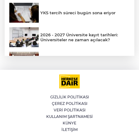
YKS tercih süreci bugün sona eriyor
AK
2026 - 2027 Üniversite kayıt tarihleri:
Üniversiteler ne zaman açılacak?
Terörsüz Türkiye yasa teklifi Meclis'te
Ülke genelinde kavurucu sıcaklar devam
E
ediyor: Bazı illerde yağış görülecek
GİZLİLİK POLİTİKASI
ÇEREZ POLİTİKASI
Şanlıurfa'da dehşete düşüren olay: 85
VERİ POLİTİKASI
yaşındaki annesini sopayla dövdü
KULLANIM ŞARTNAMESİ
KÜNYE
İLETİŞİM
İlkay Çiçek, CHP'den istifa etti