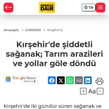
TR
RAHİSAR
Anasayfa
GÜNDEM
Kırşehir'de
şiddetli
sağanak;
Kırşehir'de şiddetli
Tarım
arazileri
ve yollar
sağanak; Tarım arazileri
göle
döndü
ve yollar göle döndü
R
Kırşehir'de iki gündür süren sağanak ve