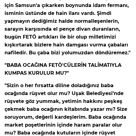
için Samsun’a çıkarken boynunda idam fermanı,
isminin üstünde de hain ilanı vardı. Şimdi
Lİ
yapmayın dediğimiz halde normalleşenlerin,
sarayın karşısında el pençe divan duranların,
bugün FETÖ artıkları ile bir olup milletimizi
kışkırtarak bizlere hain damgası vurma çabaları
nafiledir. Bu çaba bizi yolumuzdan döndüremez."
"BABA OCAĞINA FETÖ'CÜLERİN TALİMATIYLA
KUMPAS KURULUR MU?"
"Sizin o her fırsatta diline doladığınız baba
ocağında rüşvet olur mu? Uşak Belediyesi’nde
rüşvete göz yummak, yetimin hakkını peşkeş
çekmek baba ocağının kitabında yazar mı? Size
soruyorum, değerli kardeşlerim. Baba ocağında
NMARAŞ
market poşetlerinin içinde haram paralar olur
mu? Baba ocağında kutuların içinde rüşvet