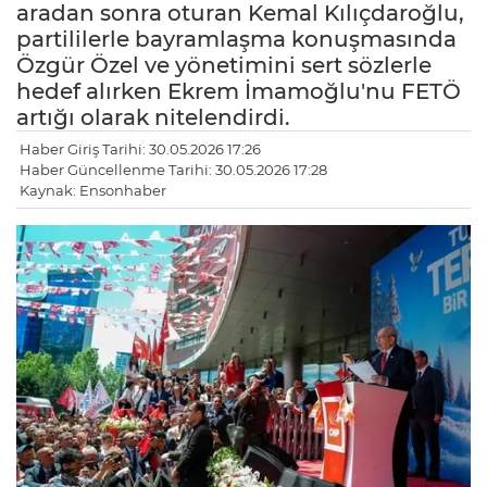
aradan sonra oturan Kemal Kılıçdaroğlu,
partililerle bayramlaşma konuşmasında
Özgür Özel ve yönetimini sert sözlerle
hedef alırken Ekrem İmamoğlu'nu FETÖ
artığı olarak nitelendirdi.
Haber Giriş Tarihi: 30.05.2026 17:26
Haber Güncellenme Tarihi: 30.05.2026 17:28
Kaynak: Ensonhaber
LE