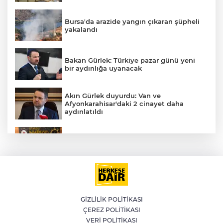
Bursa'da arazide yangın çıkaran şüpheli
yakalandı
Bakan Gürlek: Türkiye pazar günü yeni
bir aydınlığa uyanacak
Akın Gürlek duyurdu: Van ve
Afyonkarahisar'daki 2 cinayet daha
aydınlatıldı
Kağıthane'de 104 kilogram uyuşturucu
ele geçirildi
İran'dan Müslümanlara kötü niyetli dış
güçlere karşı birleşme çağrısı
GİZLİLİK POLİTİKASI
ÇEREZ POLİTİKASI
Meteoroloji'den kavurucu sıcak ve
VERİ POLİTİKASI