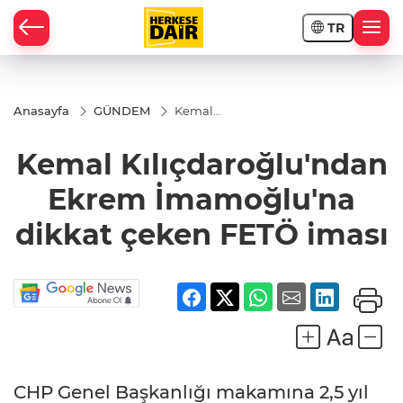
TR
RAHİSAR
Anasayfa
GÜNDEM
Kemal
Kılıçdaroğlu'ndan
Ekrem
Kemal Kılıçdaroğlu'ndan
İmamoğlu'na
dikkat çeken
FETÖ iması
Ekrem İmamoğlu'na
dikkat çeken FETÖ iması
R
CHP Genel Başkanlığı makamına 2,5 yıl