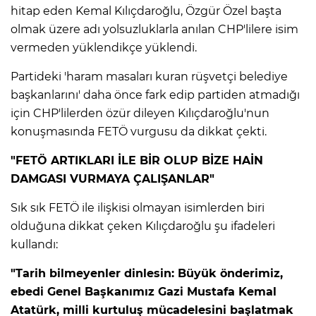
ANE
hitap eden Kemal Kılıçdaroğlu, Özgür Özel başta
olmak üzere adı yolsuzluklarla anılan CHP'lilere isim
vermeden yüklendikçe yüklendi.
Partideki 'haram masaları kuran rüşvetçi belediye
başkanlarını' daha önce fark edip partiden atmadığı
için CHP'lilerden özür dileyen Kılıçdaroğlu'nun
konuşmasında FETÖ vurgusu da dikkat çekti.
"FETÖ ARTIKLARI İLE BİR OLUP BİZE HAİN
DAMGASI VURMAYA ÇALIŞANLAR"
Sık sık FETÖ ile ilişkisi olmayan isimlerden biri
olduğuna dikkat çeken Kılıçdaroğlu şu ifadeleri
kullandı:
"Tarih bilmeyenler dinlesin: Büyük önderimiz,
NU
ebedi Genel Başkanımız Gazi Mustafa Kemal
Atatürk, milli kurtuluş mücadelesini başlatmak