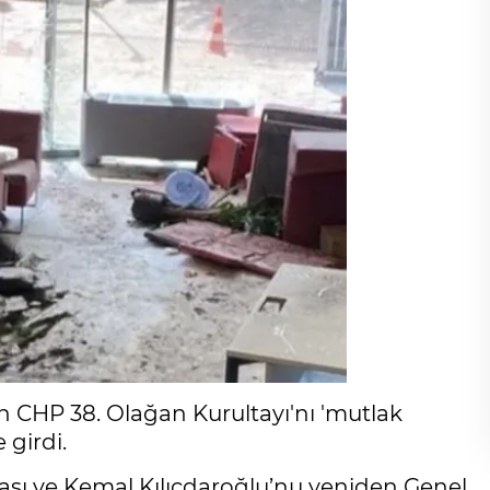
 CHP 38. Olağan Kurultayı'nı 'mutlak
 girdi.
sı ve Kemal Kılıçdaroğlu’nu yeniden Genel