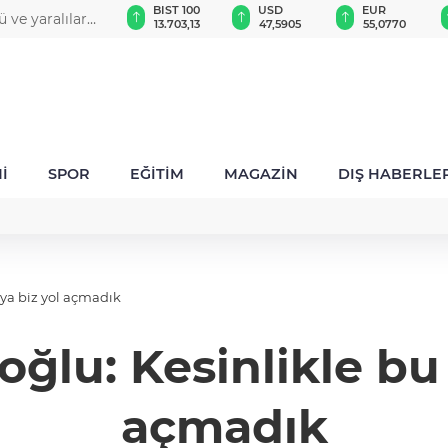
GAU/TRY
BIST 100
USD
EUR
ü ve yaralılar
6.529,13
13.703,13
47,5905
55,0770
İ
SPOR
EĞİTİM
MAGAZİN
DIŞ HABERLE
oya biz yol açmadık
oğlu: Kesinlikle bu 
açmadık