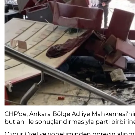
CHP’de, Ankara Bölge Adliye Mahkemesi'nin
butlan' ile sonuçlandırmasıyla parti birbirine
Özgür Özel ve yönetiminden görevin alınma