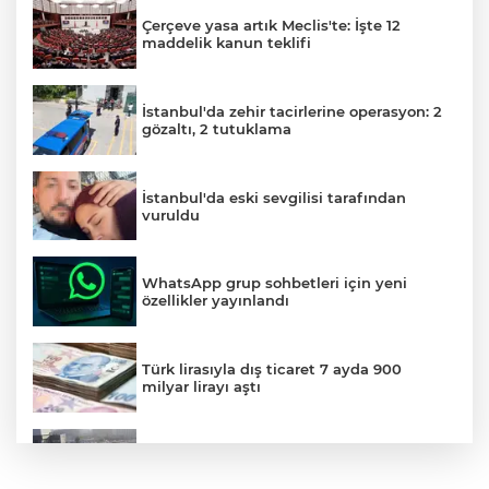
Çerçeve yasa artık Meclis'te: İşte 12
maddelik kanun teklifi
İstanbul'da zehir tacirlerine operasyon: 2
gözaltı, 2 tutuklama
İstanbul'da eski sevgilisi tarafından
vuruldu
WhatsApp grup sohbetleri için yeni
özellikler yayınlandı
Türk lirasıyla dış ticaret 7 ayda 900
milyar lirayı aştı
Küçükçekmece D-100'de otomobil, İETT
otobüsüne çarptı: 3 ölü