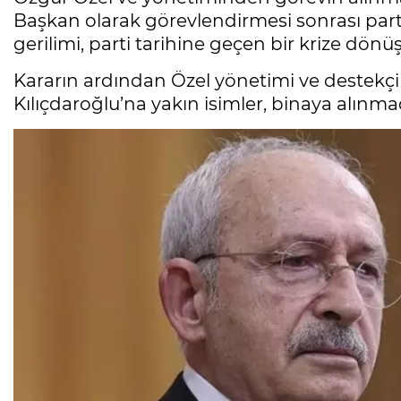
Başkan olarak görevlendirmesi sonrası par
gerilimi, parti tarihine geçen bir krize dönüş
Kararın ardından Özel yönetimi ve destekç
Kılıçdaroğlu’na yakın isimler, binaya alınma