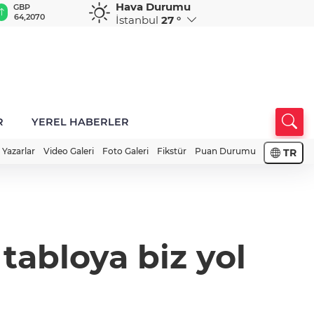
Hava Durumu
GBP
CHF
CAD
RUB
A
64,2070
58,9279
33,9617
0,5874
1
İstanbul
27 °
R
YEREL HABERLER
Yazarlar
Video Galeri
Foto Galeri
Fikstür
Puan Durumu
TR
tabloya biz yol