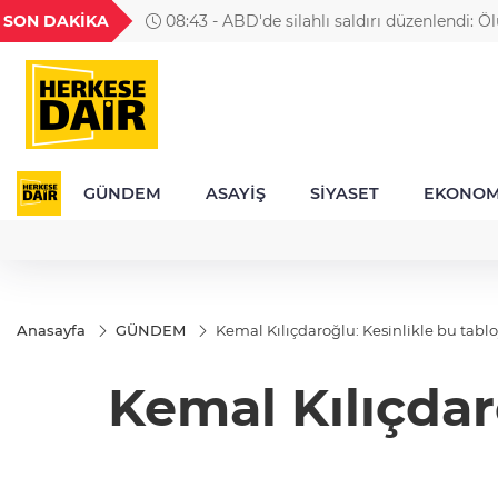
GEL
TND
BGN
VND
SON DAKİKA
08:43 - ABD'de silahlı saldırı düzenlendi: Öl
56
18,1990
16,2480
28,0626
0,0018
var
GÜNDEM
ASAYİŞ
SİYASET
EKONOM
Anasayfa
GÜNDEM
Kemal Kılıçdaroğlu: Kesinlikle bu tabl
Kemal Kılıçdar