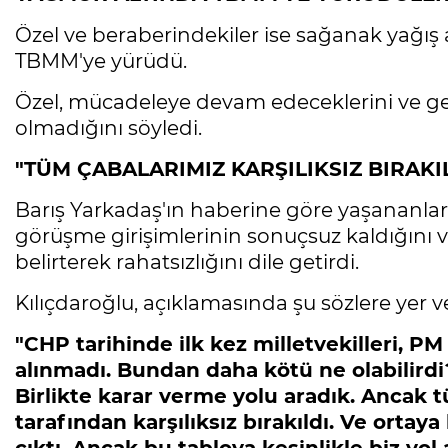
Özel ve beraberindekiler ise sağanak yağış 
TBMM'ye yürüdü.
Özel, mücadeleye devam edeceklerini ve gen
olmadığını söyledi.
"TÜM ÇABALARIMIZ KARŞILIKSIZ BIRAKI
Barış Yarkadaş'ın haberine göre yaşananlar
görüşme girişimlerinin sonuçsuz kaldığını 
belirterek rahatsızlığını dile getirdi.
Kılıçdaroğlu, açıklamasında şu sözlere yer ve
"CHP tarihinde ilk kez milletvekilleri, P
alınmadı. Bundan daha kötü ne olabilirdi
Birlikte karar verme yolu aradık. Ancak
tarafından karşılıksız bırakıldı. Ve orta
çıktı. Ancak bu tabloya kesinlikle biz yol