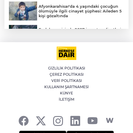
Afyonkarahisar'da 4 yaşındaki çocuğun
ölümüyle ilgili cinayet şüphesi: Aileden 5
kişi gözaltında
AK
Emlak vergisinde 2027 inşaat maliyetleri
netleşti: Metrekare bedelleri yeniden
belirlendi
YILDIRIM’DA ÇOCUKLAR SPORLA
BÜYÜYOR
GİZLİLİK POLİTİKASI
ÇEREZ POLİTİKASI
Bursa'da İznik Gölü'ne düşen bir kişi
E
VERİ POLİTİKASI
hayatını kaybetti
KULLANIM ŞARTNAMESİ
KÜNYE
İLETİŞİM
İstanbul'da suç örgütüne operasyon: 12
gözaltı