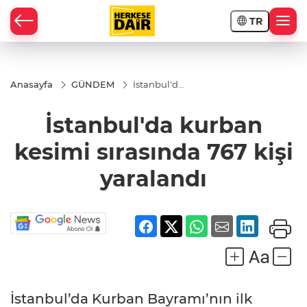
TR
RAHİSAR
Anasayfa
GÜNDEM
İstanbul'da
kurban
kesimi
İstanbul'da kurban
sırasında
767 kişi
yaralandı
kesimi sırasında 767 kişi
yaralandı
R
İstanbul’da Kurban Bayramı’nın ilk