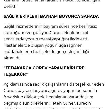
kısmının tedavilerinin ardından taburcu edildiğini
ANE
belirtti.
SAĞLIK EKİPLERİ BAYRAM BOYUNCA SAHADA
Sağlık hizmetlerinin bayram süresince kesintisiz
sürdüğünü vurgulayan Güner, ekiplerin acil
servislerde yoğun mesai yaptığını ifade etti.
Hastanelerde oluşan yoğunluğa rağmen
müdahalelerin hızlı şekilde gerçekleştirildiği
aktarıldı.
“FEDAKARCA GÖREV YAPAN EKİPLERE
TEŞEKKÜR”
Açıklamasında sağlık çalışanlarına da teşekkür eden
Güner, bayram boyunca görev yapan personelin
NU
özverisine dikkat çekti. Yaralanan vatandaşlara
geçmiş olsun dileklerini ileten Güner, sürecin