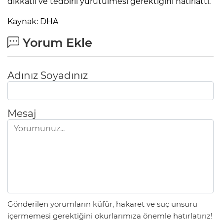
dikkatli ve tedbirli yürütülmesi gerektiğini hatırlattı.
Kaynak: DHA
Lİ
Yorum Ekle
Adınız Soyadınız
Mesaj
NMARAŞ
Gönderilen yorumların küfür, hakaret ve suç unsuru
içermemesi gerektiğini okurlarımıza önemle hatırlatırız!