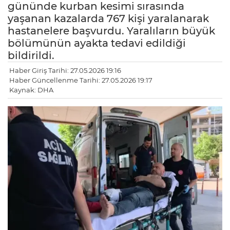
gününde kurban kesimi sırasında
yaşanan kazalarda 767 kişi yaralanarak
hastanelere başvurdu. Yaralıların büyük
bölümünün ayakta tedavi edildiği
bildirildi.
Haber Giriş Tarihi: 27.05.2026 19:16
Haber Güncellenme Tarihi: 27.05.2026 19:17
Kaynak: DHA
LE