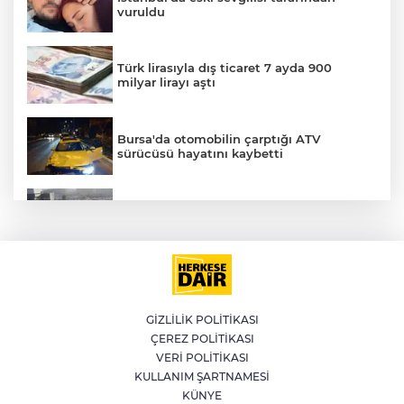
vuruldu
Türk lirasıyla dış ticaret 7 ayda 900
milyar lirayı aştı
Bursa'da otomobilin çarptığı ATV
sürücüsü hayatını kaybetti
Küçükçekmece D-100'de otomobil, İETT
otobüsüne çarptı: 3 ölü
LGS yerleştirme sonuçları açıklandı
GİZLİLİK POLİTİKASI
ÇEREZ POLİTİKASI
WhatsApp grup sohbetleri için yeni
VERİ POLİTİKASI
özellikler yayınlandı
KULLANIM ŞARTNAMESİ
KÜNYE