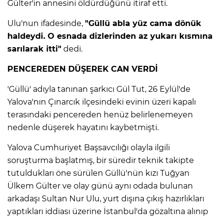
Gülter'in annesini öldürdüğünü itiraf etti.
Ulu'nun ifadesinde,
"Güllü abla yüz cama dönük
haldeydi. O esnada dizlerinden az yukarı kısmına
sarılarak itti"
dedi.
PENCEREDEN DÜŞEREK CAN VERDİ
'Güllü' adıyla tanınan şarkıcı Gül Tut, 26 Eylül'de
Yalova'nın Çınarcık ilçesindeki evinin üzeri kapalı
terasındaki pencereden henüz belirlenemeyen
nedenle düşerek hayatını kaybetmişti.
Yalova Cumhuriyet Başsavcılığı olayla ilgili
soruşturma başlatmış, bir süredir teknik takipte
tutuldukları öne sürülen Güllü'nün kızı Tuğyan
Ülkem Gülter ve olay günü aynı odada bulunan
arkadaşı Sultan Nur Ulu, yurt dışına çıkış hazırlıkları
yaptıkları iddiası üzerine İstanbul'da gözaltına alınıp