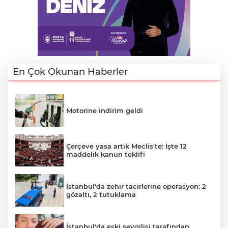
En Çok Okunan Haberler
Motorine indirim geldi
E
Çerçeve yasa artık Meclis'te: İşte 12
maddelik kanun teklifi
İstanbul'da zehir tacirlerine operasyon: 2
gözaltı, 2 tutuklama
İstanbul'da eski sevgilisi tarafından