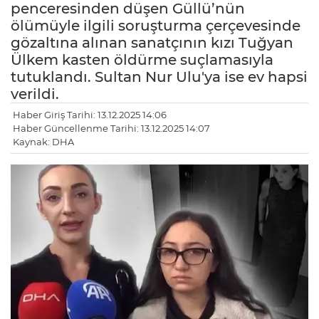
penceresinden düşen Güllü’nün
ölümüyle ilgili soruşturma çerçevesinde
gözaltına alınan sanatçının kızı Tuğyan
Ülkem kasten öldürme suçlamasıyla
tutuklandı. Sultan Nur Ulu'ya ise ev hapsi
verildi.
Haber Giriş Tarihi: 13.12.2025 14:06
Haber Güncellenme Tarihi: 13.12.2025 14:07
Kaynak: DHA
LE