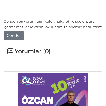
AK
Gönderilen yorumların küfür, hakaret ve suç unsuru
içermemesi gerektiğini okurlarımıza önemle hatırlatırız!
Gönder
Yorumlar (
0
)
E