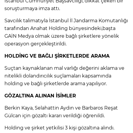
İstanbul Cumhuriyet Başsavcılığı, dikkat çeken bir
soruşturmaya imza attı.
IR
Savcılık talimatıyla İstanbul İl Jandarma Komutanlığı
tarafından Anahat Holding bünyesindeki,başta
GAİN Medya olmak üzere bağlı şirketlere yönelik
operasyon gerçekleştirildi.
HOLDİNG VE BAĞLI ŞİRKETLERDE ARAMA
Suçtan kaynaklanan mal varlığı değerini aklama ve
nitelikli dolandırıcılık suçlamaları kapsamında
holding ve bağlı şirketlerde arama yapılıyor.
R
GÖZALTINA ALINAN İSİMLER
P
Berkin Kaya, Selahattin Aydın ve Barbaros Reşat
Gülcan için gözaltı kararı verildiği öğrenildi.
Holding ve şirket yetkilisi 3 kişi gözaltına alındı.