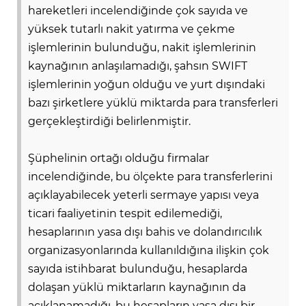
hareketleri incelendiğinde çok sayıda ve
yüksek tutarlı nakit yatırma ve çekme
Lİ
işlemlerinin bulunduğu, nakit işlemlerinin
kaynağının anlaşılamadığı, şahsın SWIFT
işlemlerinin yoğun olduğu ve yurt dışındaki
bazı şirketlere yüklü miktarda para transferleri
gerçekleştirdiği belirlenmiştir.
Şüphelinin ortağı olduğu firmalar
incelendiğinde, bu ölçekte para transferlerini
açıklayabilecek yeterli sermaye yapısı veya
ticari faaliyetinin tespit edilemediği,
hesaplarının yasa dışı bahis ve dolandırıcılık
organizasyonlarında kullanıldığına ilişkin çok
NMARAŞ
sayıda istihbarat bulunduğu, hesaplarda
dolaşan yüklü miktarların kaynağının da
açıklanamadığı, bu hesapların yasa dışı bir