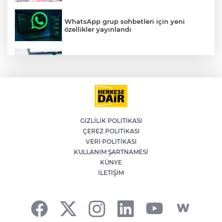
WhatsApp grup sohbetleri için yeni
özellikler yayınlandı
LGS yerleştirme sonuçları açıklandı
AK Parti Meclis'te Çerçeve Yasa için
toplandı
GİZLİLİK POLİTİKASI
ÇEREZ POLİTİKASI
Burhanettin Duran, Ankara'daki NATO
Zirvesini değerlendiren makale kaleme
VERİ POLİTİKASI
aldı
KULLANIM ŞARTNAMESİ
KÜNYE
İLETİŞİM
Büyükşehir Keles'te ulaşım kalitesini
artırıyor