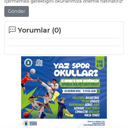
içermemesi gerektiğini okurlarımıza önemle hatırlatırız!
Gönder
Yorumlar (
0
)