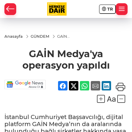
TR
RAHİSAR
Anasayfa
GÜNDEM
GAİN
Medya'ya
operasyon
GAİN Medya'ya
yapıldı
operasyon yapıldı
İstanbul Cumhuriyet Başsavcılığı, dijital
R
platform GAİN Medya’nın da aralarında
bulunduğu bağlı şirketler hakkında yasa