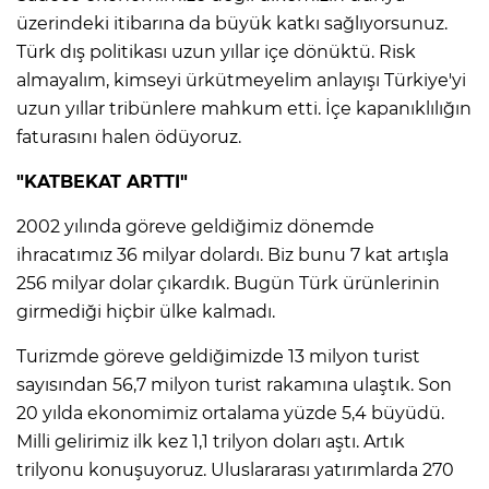
üzerindeki itibarına da büyük katkı sağlıyorsunuz.
Lİ
Türk dış politikası uzun yıllar içe dönüktü. Risk
almayalım, kimseyi ürkütmeyelim anlayışı Türkiye'yi
uzun yıllar tribünlere mahkum etti. İçe kapanıklılığın
faturasını halen ödüyoruz.
"KATBEKAT ARTTI"
2002 yılında göreve geldiğimiz dönemde
ihracatımız 36 milyar dolardı. Biz bunu 7 kat artışla
256 milyar dolar çıkardık. Bugün Türk ürünlerinin
girmediği hiçbir ülke kalmadı.
Turizmde göreve geldiğimizde 13 milyon turist
sayısından 56,7 milyon turist rakamına ulaştık. Son
20 yılda ekonomimiz ortalama yüzde 5,4 büyüdü.
NMARAŞ
Milli gelirimiz ilk kez 1,1 trilyon doları aştı. Artık
trilyonu konuşuyoruz. Uluslararası yatırımlarda 270