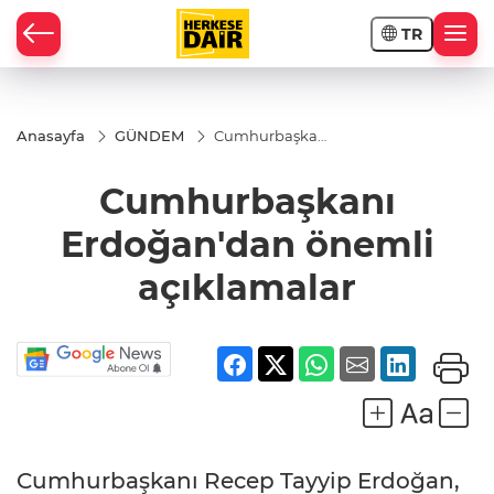
TR
RAHİSAR
Anasayfa
GÜNDEM
Cumhurbaşkanı
Erdoğan'dan
önemli
Cumhurbaşkanı
açıklamalar
Erdoğan'dan önemli
açıklamalar
R
Cumhurbaşkanı Recep Tayyip Erdoğan,