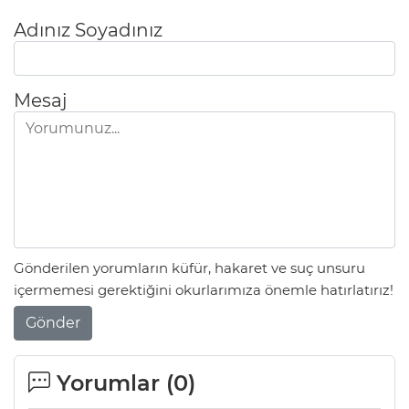
Adınız Soyadınız
AK
Mesaj
E
Gönderilen yorumların küfür, hakaret ve suç unsuru
içermemesi gerektiğini okurlarımıza önemle hatırlatırız!
Gönder
Yorumlar (
0
)