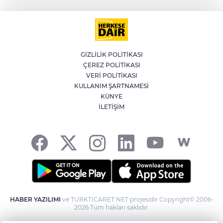
kuvvetli rüzgar uyarısı
İran'dan Müslümanlara kötü niyetli dış
güçlere karşı birleşme çağrısı
GİZLİLİK POLİTİKASI
ÇEREZ POLİTİKASI
Kağıthane'de 104 kilogram uyuşturucu
VERİ POLİTİKASI
ele geçirildi
KULLANIM ŞARTNAMESİ
KÜNYE
İLETİŞİM
Fetih coşkusu Keles’e taşındı
HABER YAZILIMI
ve TURKTICARET.NET projesidir Copyright© 2006-
2026 Tüm hakları saklıdır.