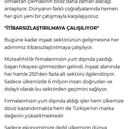
ANE
olmaktan çıkmasının biraz daha zaman alacağı
anlaşılıyor. Dünyanın farklı coğrafyalarında hemen
her gün yeni bir çatışmayla karşılaşıyoruz.
"İTİBARSIZLAŞTIRILMAYA ÇALIŞILIYOR"
Bugüne kadar inşaat sektörünün gelişmesine her
adımımız itibarsızlaştırılmaya çalışılıyor.
Müteahhitlik firmalarımızın yurt dışında yazdığı
başarı hikayesi görmezden gelindi. İnşaat alanında
her hamle 250'den fazla alt sektörü ilgilendiriyor.
Sadece ülkemizde 6 milyon insan doğrudan ve
dolaylı olarak bu sektörden geçimini sağlıyor.
Firmalarımızın yurt dışında aldığı işler hem ülkemize
döviz kazandırmakta hem de Türkiye'nin marka
NU
değerini yükseltmektedir.
Sadece ekonomimize değil ülkemizin dünya