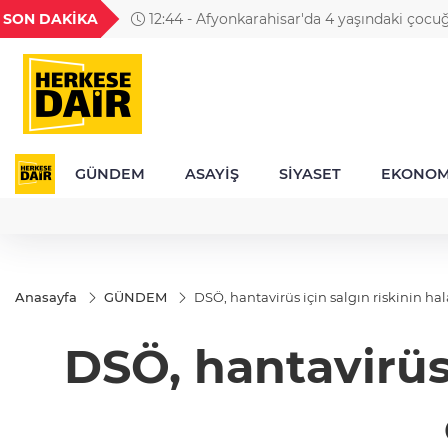
GEL
TND
BGN
VND
SON DAKİKA
12:44 - Afyonkarahisar'da 4 yaşındaki çoc
57
18,1999
16,2488
28,0626
0,0018
ilgili cinayet şüphesi: Aileden 5 kişi gözaltınd
GÜNDEM
ASAYİŞ
SİYASET
EKONOM
Anasayfa
GÜNDEM
DSÖ, hantavirüs için salgın riskinin 
DSÖ, hantavirüs 