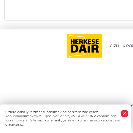
GİZLİLİK PO
HABER Y
Sizlere daha iyi hizmet sunabilmek adına sitemizde çerez
konumlandırmaktayız. Kişisel verileriniz, KVKK ve GDPR kapsamında
toplanıp işlenir. Sitemizi kullanarak, çerezleri kullanmamızı kabul etmiş
olacaksınız.