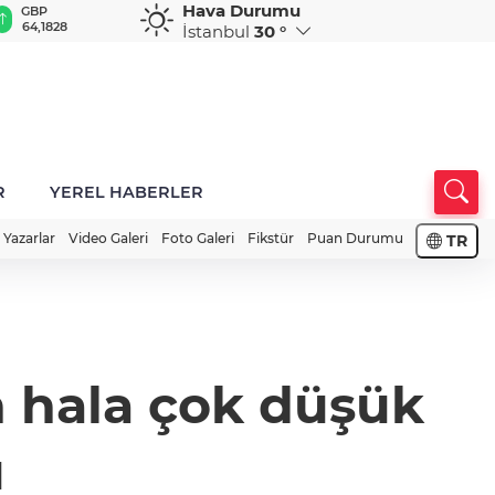
Hava Durumu
GBP
CHF
CAD
RUB
A
64,1828
58,7782
33,9681
0,5811
1
İstanbul
30 °
R
YEREL HABERLER
Yazarlar
Video Galeri
Foto Galeri
Fikstür
Puan Durumu
TR
in hala çok düşük
u