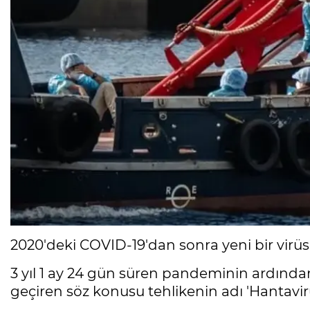
2020'deki COVID-19'dan sonra yeni bir vi
3 yıl 1 ay 24 gün süren pandeminin ardınd
geçiren söz konusu tehlikenin adı 'Hantavirü