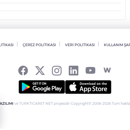
LİTİKASI
ÇEREZ POLİTİKASI
VERİ POLİTİKASI
KULLANIM ŞA
AZILIMI
ve TURKTICARET.NET projesidir Copyright© 2006-2026 Tüm hakları 