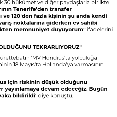
k 30 hükümet ve diğer paydaşlarla birlikte
ının Tenerife'den transfer
ve 120'den fazla kişinin şu anda kendi
varış noktalarına giderken ev sahibi
rmekten memnuniyet duyuyorum"
ifadelerini
K OLDUĞUNU TEKRARLIYORUZ"
rettebatın 'MV Hondius'ta yolculuğa
inin 18 Mayıs'ta Hollanda'ya varmasının
us için riskinin düşük olduğunu
ler yayınlamaya devam edeceğiz. Bugün
aka bildirildi'
diye konuştu.