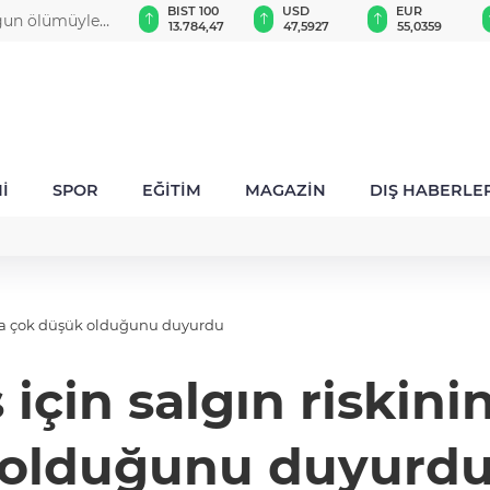
GAU/TRY
BIST 100
USD
EUR
uğun ölümüyle
6.541,80
13.784,47
47,5927
55,0359
a
İ
SPOR
EĞİTİM
MAGAZİN
DIŞ HABERLE
hala çok düşük olduğunu duyurdu
için salgın riskin
olduğunu duyurd