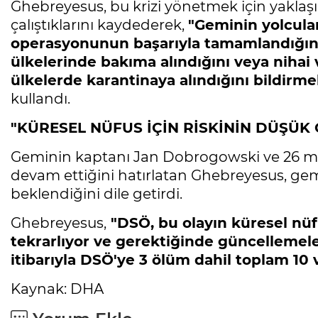
Ghebreyesus, bu krizi yönetmek için yaklaşı
çalıştıklarını kaydederek,
"Geminin yolcular
operasyonunun başarıyla tamamlandığını 
ülkelerinde bakıma alındığını veya nihai 
ülkelerde karantinaya alındığını bildi
kullandı.
"KÜRESEL NÜFUS İÇİN RİSKİNİN DÜŞÜ
Geminin kaptanı Jan Dobrogowski ve 26 mü
devam ettiğini hatırlatan Ghebreyesus, gem
beklendiğini dile getirdi.
Ghebreyesus,
"DSÖ, bu olayın küresel nüf
tekrarlıyor ve gerektiğinde güncelleme
itibarıyla DSÖ'ye 3 ölüm dahil toplam 10 v
Kaynak: DHA