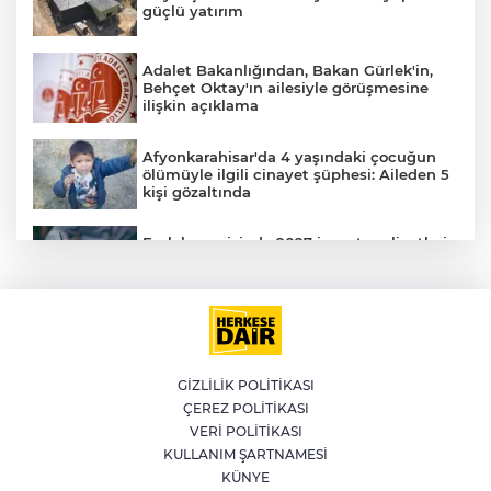
güçlü yatırım
Adalet Bakanlığından, Bakan Gürlek'in,
Behçet Oktay'ın ailesiyle görüşmesine
ilişkin açıklama
Afyonkarahisar'da 4 yaşındaki çocuğun
ölümüyle ilgili cinayet şüphesi: Aileden 5
kişi gözaltında
Emlak vergisinde 2027 inşaat maliyetleri
netleşti: Metrekare bedelleri yeniden
belirlendi
YILDIRIM’DA ÇOCUKLAR SPORLA
BÜYÜYOR
A
GİZLİLİK POLİTİKASI
ÇEREZ POLİTİKASI
Bursa'da İznik Gölü'ne düşen bir kişi
VERİ POLİTİKASI
hayatını kaybetti
KULLANIM ŞARTNAMESİ
KÜNYE