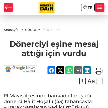
TR
RAHİSAR
Anasayfa
GÜNDEM
Dönerciyi
eşine
mesaj
Dönerciyi eşine mesaj
attığı için
vurdu
attığı için vurdu
19 Mayıs ilçesinde bankada tartıştığı
R
dönerci Halit Hoşaf’ı (43) tabancayla
vurarak yaralayan Sadık Öztürk (41),