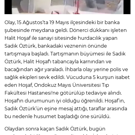
IR
Olay, 15 Ağustos’ta 19 Mayıs ilçesindeki bir banka
şubesinde meydana geldi. Dönerci dükkanı işleten
Halit Hoşaf ile sanayi sitesinde hurdacılık yapan
Sadık Öztürk, bankadaki veznenin önünde
tartışmaya başladı. Tartışmanın büyümesi ile Sadık
Öztürk, Halit Hoşaf'ı tabancayla karnından ve
bacağından ağır yaraladı. İhbarla olay yerine polis ve
sağlık ekipleri sevk edildi. Vücuduna 5 kurşun isabet
eden Hoşaf, Ondokuz Mayıs Üniversitesi Tıp
R
Fakültesi Hastanesi'ne götürülüp tedaviye alındı.
Hoşaf'ın durumunun iyi olduğu öğrenildi. Hoşaf’ın,
P
Sadık Öztürk’ün eşine mesaj attığı, taraflar arasında
bu nedenle husumet başladığı öne sürüldü.
Olaydan sonra kaçan Sadık Öztürk, bugün