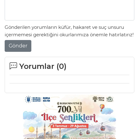
Lİ
Gönderilen yorumların küfür, hakaret ve suç unsuru
içermemesi gerektiğini okurlarımıza önemle hatırlatırız!
Gönder
Yorumlar (
0
)
NMARAŞ