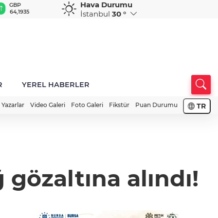
Hava Durumu
GBP
CHF
CAD
RUB
A
64,1935
58,6923
34,0077
0,5836
1
İstanbul
30 °
R
YEREL HABERLER
Yazarlar
Video Galeri
Foto Galeri
Fikstür
Puan Durumu
TR
gözaltına alındı!