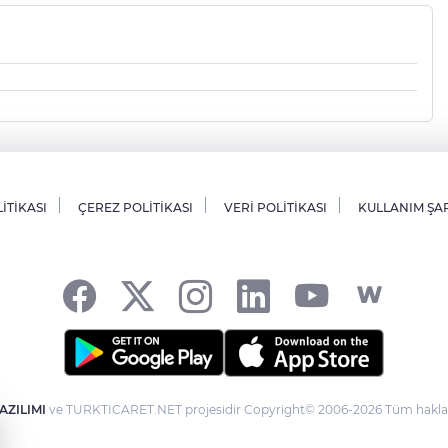
LİTİKASI
ÇEREZ POLİTİKASI
VERİ POLİTİKASI
KULLANIM ŞA
AZILIMI
ve TURKTICARET.NET projesidir Copyright© 2006-2026 Tüm hakları 