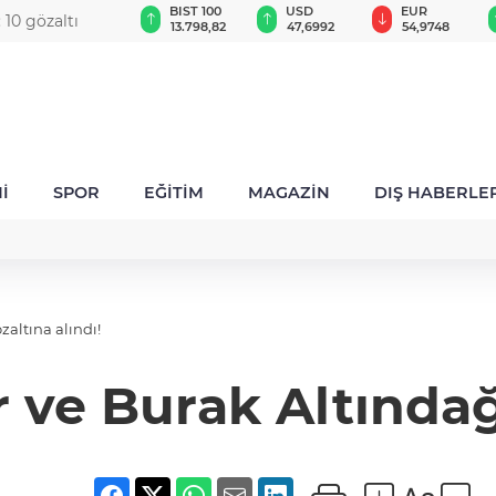
GAU/TRY
BIST 100
USD
EUR
 10 gözaltı
6.564,76
13.798,82
47,6992
54,9748
İ
SPOR
EĞİTİM
MAGAZİN
DIŞ HABERLE
altına alındı!
e Burak Altındağ 