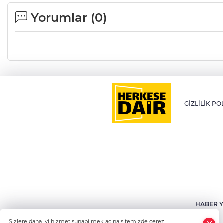
Yorumlar (
0
)
GİZLİLİK PO
HABER Y
Sizlere daha iyi hizmet sunabilmek adına sitemizde çerez