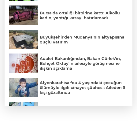
Bursa'da ortalığı birbirine kattı: Alkollü
kadın, yaptığı kazayı hatırlamadı
Büyükşehir'den Mudanya'nın altyapısına
güçlü yatırım
Adalet Bakanlığından, Bakan Gürlek'in,
Behçet Oktay'ın ailesiyle görüşmesine
ilişkin açıklama
Afyonkarahisar'da 4 yaşındaki çocuğun
ölümüyle ilgili cinayet şüphesi: Aileden 5
kişi gözaltında
YILDIRIM’DA ÇOCUKLAR SPORLA
BÜYÜYOR
İstanbul'da suç örgütüne operasyon: 12