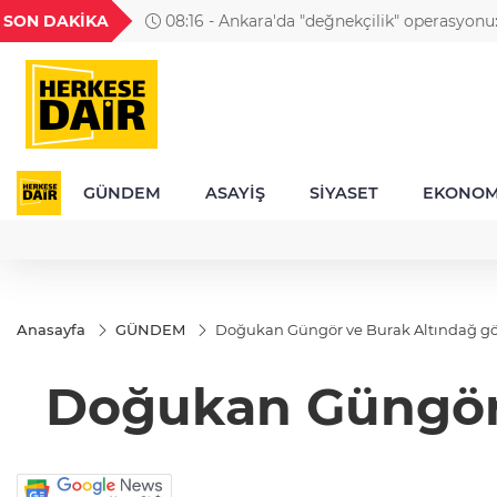
GEL
TND
BGN
VND
SON DAKİKA
08:16 - Ankara'da "değnekçilik" operasyonu:
24
18,2406
16,2353
27,9743
0,0018
GÜNDEM
ASAYİŞ
SİYASET
EKONOM
Anasayfa
GÜNDEM
Doğukan Güngör ve Burak Altındağ göz
Doğukan Güngör v