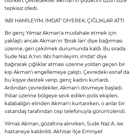
olurken, çevredekiler Akman'ın şiddetini uzun süre
ANE
tepkisiz izledi.
'ABİ HAMİLEYİM, İMDAT' DİYEREK, ÇIĞLIKLAR ATTI
Bir genç Yılmaz Akman'a müdahale etmek için
yaklaştı ancak Akman'ın 'Bırak lan' diye bağırması
üzerine, geri çekilmek durumunda kaldı. Bu sırada
Sude Naz A.'nın 'Abi hamileyim, imdat' diye
bağırarak çığlıklar atması üzerine yoldan geçen bir
kişi Akman'ı engellemeye çalıştı. Çevredeki esnaf da
bu kişiye destek verip, genç kadını kurtardı.
Ardından çevredekiler, Akman'ı dövmeye başladı.
İhbar üzerine bölgeye sevk edilen polis ekipleri,
kalabalığın elinden Akman'ı kurtarırken, o anlar bir
vatandaş tarafından cep telefonuyla görüntülendi.
NU
Yılmaz Akman, gözaltına alınırken, Sude Naz A. ise
hastaneye kaldırıldı. Akhisar İlçe Emniyet