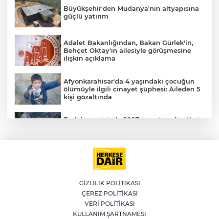
Büyükşehir'den Mudanya'nın altyapısına
güçlü yatırım
Adalet Bakanlığından, Bakan Gürlek'in,
Behçet Oktay'ın ailesiyle görüşmesine
ilişkin açıklama
Afyonkarahisar'da 4 yaşındaki çocuğun
ölümüyle ilgili cinayet şüphesi: Aileden 5
kişi gözaltında
Emlak vergisinde 2027 inşaat maliyetleri
netleşti: Metrekare bedelleri yeniden
belirlendi
YILDIRIM’DA ÇOCUKLAR SPORLA
BÜYÜYOR
GİZLİLİK POLİTİKASI
ÇEREZ POLİTİKASI
Bursa'da İznik Gölü'ne düşen bir kişi
VERİ POLİTİKASI
hayatını kaybetti
KULLANIM ŞARTNAMESİ