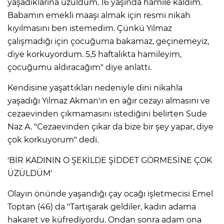
yaşadıklarına üzüldüm. 16 yaşında hamile kaldım.
Babamın emekli maaşı almak için resmi nikah
kıyılmasını ben istemedim. Çünkü Yılmaz
AK
çalışmadığı için çocuğuma bakamaz, geçinemeyiz,
diye korkuyordum. 5,5 haftalıkta hamileyim,
çocuğumu aldıracağım" diye anlattı.
Kendisine yaşattıkları nedeniyle dini nikahla
yaşadığı Yılmaz Akman'ın en ağır cezayı almasını ve
cezaevinden çıkmamasını istediğini belirten Sude
Naz A. "Cezaevinden çıkar da bize bir şey yapar, diye
E
çok korkuyorum" dedi.
'BİR KADININ O ŞEKİLDE ŞİDDET GÖRMESİNE ÇOK
ÜZÜLDÜM'
Olayın önünde yaşandığı çay ocağı işletmecisi Emel
Toptan (46) da "Tartışarak geldiler, kadın adama
hakaret ve küfrediyordu. Ondan sonra adam ona