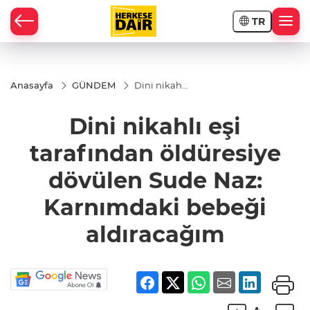
TR
RAHİSAR
Anasayfa
GÜNDEM
Dini nikahlı
eşi
tarafından
Dini nikahlı eşi
öldüresiye
dövülen
Sude Naz:
tarafından öldüresiye
Karnımdaki
bebeği
dövülen Sude Naz:
aldıracağım
Karnımdaki bebeği
aldıracağım
R