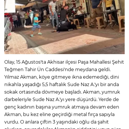
IR
Olay, 15 Ağustos'ta Akhisar ilçesi Paşa Mahallesi Şehit
Teğmen Tahir Ün Caddesi'nde meydana geldi.
Yılmaz Akman, köye gitmeye ikna edemediği, dini
nikahla yaşadığı 5,5 haftalık Sude Naz A.'yı bir anda
R
sokak ortasında dövmeye başladı. Akman, yumruk
darbeleriyle Sude Naz A.'yı yere düşürdü. Yerde de
P
genç kadının başına yumruk atmaya devam eden
Akman, bu kez eline geçirdiği metal fırça sapıyla
vurdu. O anlara çiftin 3 yaşındaki oğlu da şahit