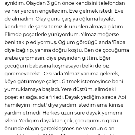
ayrıldım. Olaydan 3 gün önce kendisini telefondan
ve her yerden engelledim. Eve gelmek istedi. Eve
de almadım. Olay günü çarşıya oğluma kıyafet,
kendime de şahsi temizlik ürünleri almaya çıktım.
Elimde poşetlerle yürüyordum. Yılmaz meğerse
beni takip ediyormuş. Oğlum gördüğü anda 'Baba'
diye bağırıp, yanına doğru koştu. Ben de çocuğuma
araba çarpmasın, diye peşinden gittim. Eğer
çocuğum babasına koşmasaydı belki de bizi
göremeyecekti. O sırada Yılmaz yanıma gelerek,
köye götürmeye çalıştı. Gitmek istemeyince beni
yumruklamaya başladı. Yere düştüm, elimdeki
poşetler sağa, sola fırladı. Dayak yediğim sırada 'Abi
A
hamileyim imdat' diye yardım istedim ama kimse
yardım etmedi. Herkes uzun süre dayak yememi
izledi. Yediğim dayaktan çok, çocuğumun gözü
önünde olayın gerçekleşmesine ve onun o an