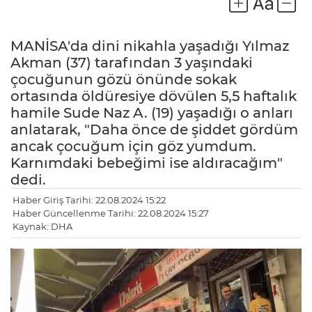
MANİSA'da dini nikahla yaşadığı Yılmaz
Akman (37) tarafından 3 yaşındaki
çocuğunun gözü önünde sokak
ortasında öldüresiye dövülen 5,5 haftalık
hamile Sude Naz A. (19) yaşadığı o anları
anlatarak, "Daha önce de şiddet gördüm
ancak çocuğum için göz yumdum.
Karnımdaki bebeğimi ise aldıracağım"
dedi.
Haber Giriş Tarihi: 22.08.2024 15:22
Haber Güncellenme Tarihi: 22.08.2024 15:27
LE
Kaynak: DHA