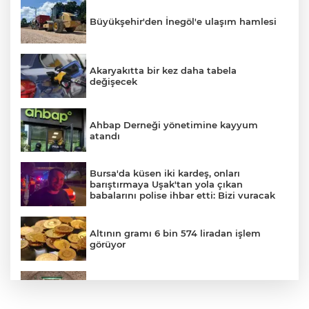
Büyükşehir'den İnegöl'e ulaşım hamlesi
Akaryakıtta bir kez daha tabela
değişecek
Ahbap Derneği yönetimine kayyum
atandı
Bursa'da küsen iki kardeş, onları
barıştırmaya Uşak'tan yola çıkan
babalarını polise ihbar etti: Bizi vuracak
Altının gramı 6 bin 574 liradan işlem
görüyor
YILDIRIM’DA ÇOCUKLAR HEM
ÖĞRENİYOR HEM EĞLENİYOR