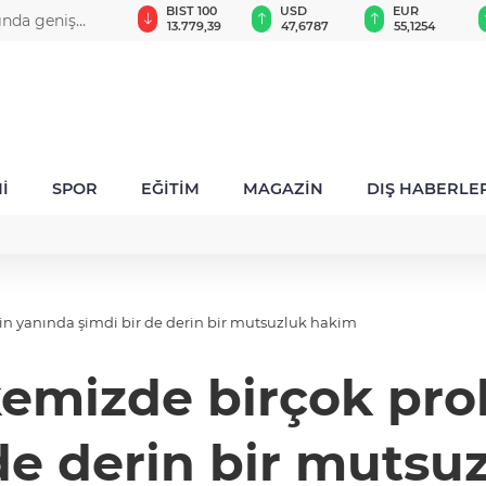
GAU/TRY
BIST 100
USD
EUR
ında geniş
6.660,55
13.779,39
47,6787
55,1254
İ
SPOR
EĞİTİM
MAGAZİN
DIŞ HABERLE
n yanında şimdi bir de derin bir mutsuzluk hakim
kemizde birçok pr
 de derin bir mutsu