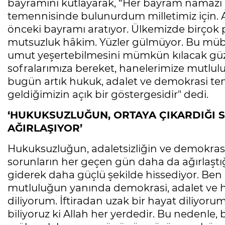
bayramını kutlayarak, “Her bayram namazı
temennisinde bulunurdum milletimiz için. A
önceki bayramı aratıyor. Ülkemizde birçok 
mutsuzluk hâkim. Yüzler gülmüyor. Bu müba
umut yeşertebilmesini mümkün kılacak güzell
sofralarımıza bereket, hanelerimize mutlulu
bugün artık hukuk, adalet ve demokrasi t
geldiğimizin açık bir göstergesidir" dedi.
‘HUKUKSUZLUĞUN, ORTAYA ÇIKARDIĞI
AĞIRLAŞIYOR’
Hukuksuzluğun, adaletsizliğin ve demokras
sorunların her geçen gün daha da ağırlaştı
giderek daha güçlü şekilde hissediyor. Ben
mutluluğun yanında demokrasi, adalet ve 
diliyorum. İftiradan uzak bir hayat diliyor
biliyoruz ki Allah her yerdedir. Bu nedenle,