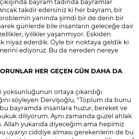
 çıkışında bayram tadında bayramlar
ncak takdir edersiniz ki her bayram, bir
problemin yanında şimdi bir de derin bir
rek günlerde bile insanların geleceğe dair
ikler, iyilikler yaşanmıyor. Eskiden
k niyaz ederdik. Öyle bir noktaya geldik ki
emenni ediyoruz. Bu da nereden nereye
 SORUNLAR HER GEÇEN GÜN DAHA DA
i yoksunluğunun ortaya çıkardığı
ğını söyleyen Dervişoğlu, “Toplum da bunu
 bu bayramda insanlara huzur, bereket ve
hukuk diliyorum. Aynı zamanda güzel ahlak
um. Allah yukarıda diyeceğim ama hepimiz
 bu uyarıyı ciddiye alması gerekenlerin de bu