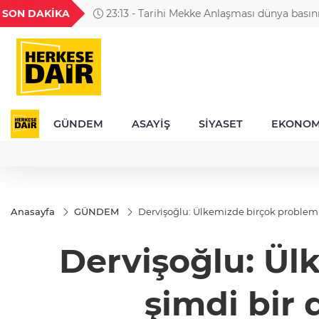
GEL
TND
BGN
VND
SON DAKİKA
23:13 - Tarihi Mekke Anlaşması dünya basın
49
18,2677
16,3788
27,9743
0,0018
yankı uyandırdı
GÜNDEM
ASAYİŞ
SİYASET
EKONOM
Anasayfa
GÜNDEM
Dervişoğlu: Ülkemizde birçok problemi
Dervişoğlu: Ül
şimdi bir