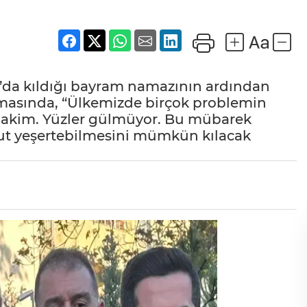
a’da kıldığı bayram namazının ardından
masında, “Ülkemizde birçok problemin
 hakim. Yüzler gülmüyor. Bu mübarek
mut yeşertebilmesini mümkün kılacak