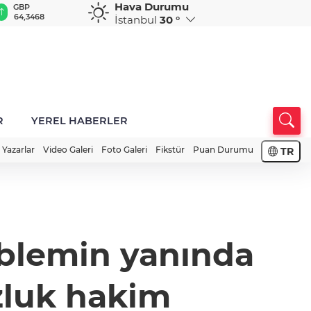
Hava Durumu
GBP
CHF
CAD
RUB
A
64,3468
59,0083
34,1883
0,5822
1
İstanbul
30 °
R
YEREL HABERLER
Yazarlar
Video Galeri
Foto Galeri
Fikstür
Puan Durumu
TR
oblemin yanında
zluk hakim