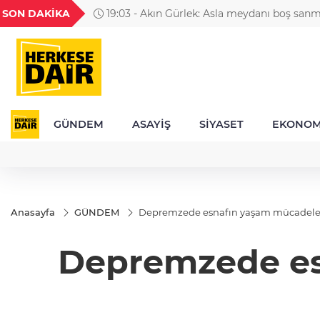
GEL
TND
BGN
VND
SON DAKİKA
19:03 - Akın Gürlek: Asla meydanı boş sanm
49
18,2677
16,3788
27,9743
0,0018
buradadır
GÜNDEM
ASAYİŞ
SİYASET
EKONOM
Anasayfa
GÜNDEM
Depremzede esnafın yaşam mücadelesi
Depremzede es