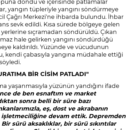
v topuna döndü ve içerisinde patlamalar
ar, yangın tüpleriyle yangını söndürmeye
cil Çağrı Merkezi'ne ihbarda bulundu. İhbar
lans sevk edildi. Kısa sürede bölgeye gelen
iş yerlerine sıçramadan söndürüldü. Çıkan
lamaz hale gelirken yangını söndürdüğü
eye kaldırıldı. Yüzünde ve vücudunun
su, kendi çabasıyla yangına müdahale ettiği
söyledi.
RATIMA BİR CİSİM PATLADI"
ma yaşanmasıyla yüzünün yandığını ifade
nce de ben esnaftım ve market
ıktan sonra belli bir süre bazı
kanlarımızla, eş, dost ve akrabanın
 işletmeciliğine devam ettik. Depremden
Bir sürü aksaklıklar, bir sürü sıkıntılar