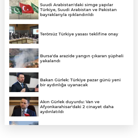
Suudi Arabistan'daki simge yapılar
Türkiye, Suudi Arabistan ve Pakistan
bayraklarıyla ışıklandırıldı
Terörsüz Türkiye yasası teklifine onay
Bursa'da arazide yangın çıkaran şüpheli
yakalandı
Bakan Gürlek: Türkiye pazar günü yeni
bir aydınlığa uyanacak
Akın Gürlek duyurdu: Van ve
Afyonkarahisar'daki 2 cinayet daha
aydınlatıldı
Meteoroloji'den kavurucu sıcak ve
kuvvetli rüzgar uyarısı