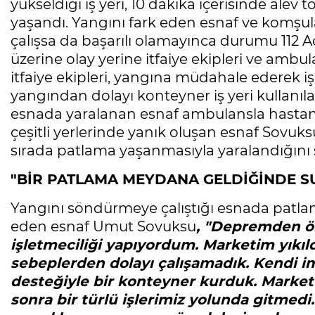
yükseldiği iş yeri, 10 dakika içerisinde ale
yaşandı. Yangını fark eden esnaf ve komşul
çalışsa da başarılı olamayınca durumu 112 A
üzerine olay yerine itfaiye ekipleri ve ambu
itfaiye ekipleri, yangına müdahale ederek 
yangından dolayı konteyner iş yeri kullanı
esnada yaralanan esnaf ambulansla hastan
çeşitli yerlerinde yanık oluşan esnaf Sovuk
sırada patlama yaşanmasıyla yaralandığını 
"BİR PATLAMA MEYDANA GELDİĞİNDE SU
Yangını söndürmeye çalıştığı esnada patla
eden esnaf Umut Sovuksu
, "Depremden ö
işletmeciliği yapıyordum. Marketim yıkıld
sebeplerden dolayı çalışamadık. Kendi im
desteğiyle bir konteyner kurduk. Market
sonra bir türlü işlerimiz yolunda gitmedi. 