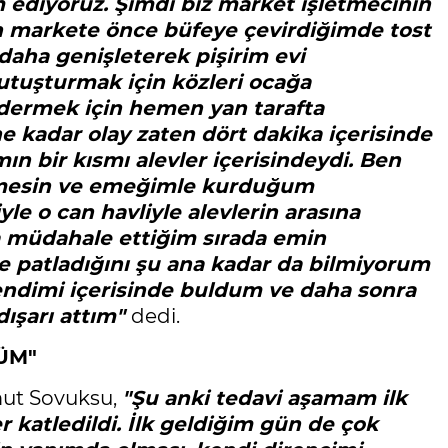
diyoruz. Şimdi biz market işletmecinin
an markete önce büfeye çevirdiğimde tost
daha genişleterek pişirim evi
utuşturmak için közleri ocağa
ermek için hemen yan tarafta
 kadar olay zaten dört dakika içerisinde
bir kısmı alevler içerisindeydi. Ben
elmesin ve emeğimle kurduğum
le o can havliyle alevlerin arasına
a müdahale ettiğim sırada emin
 patladığını şu ana kadar da bilmiyorum
kendimi içerisinde buldum ve daha sonra
dışarı attım"
dedi.
ÜM"
Umut Sovuksu,
"Şu anki tedavi aşamam ilk
r katledildi. İlk geldiğim gün de çok