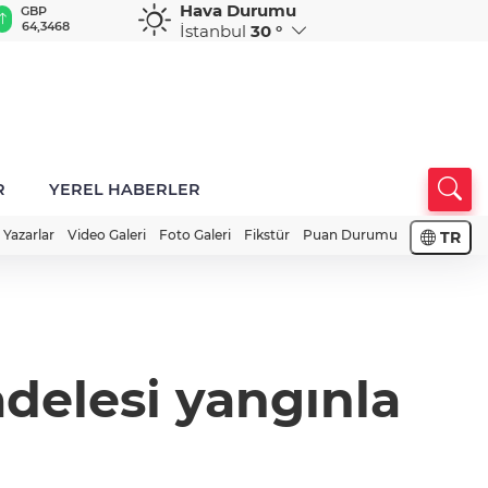
Hava Durumu
GBP
CHF
CAD
RUB
A
64,3468
59,0083
34,1883
0,5822
1
İstanbul
30 °
R
YEREL HABERLER
Yazarlar
Video Galeri
Foto Galeri
Fikstür
Puan Durumu
TR
elesi yangınla