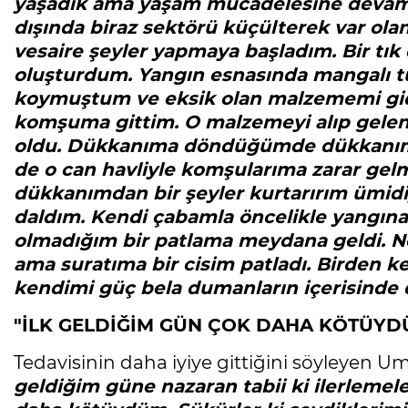
yaşadık ama yaşam mücadelesine devam e
dışında biraz sektörü küçülterek var ol
vesaire şeyler yapmaya başladım. Bir tık 
oluşturdum. Yangın esnasında mangalı t
koymuştum ve eksik olan malzememi gid
komşuma gittim. O malzemeyi alıp gelene
oldu. Dükkanıma döndüğümde dükkanımın 
de o can havliyle komşularıma zarar g
dükkanımdan bir şeyler kurtarırım ümidiy
daldım. Kendi çabamla öncelikle yangın
olmadığım bir patlama meydana geldi. Ne
ama suratıma bir cisim patladı. Birden 
kendimi güç bela dumanların içerisinde 
"İLK GELDİĞİM GÜN ÇOK DAHA KÖTÜYD
Tedavisinin daha iyiye gittiğini söyleyen 
geldiğim güne nazaran tabii ki ilerlemele