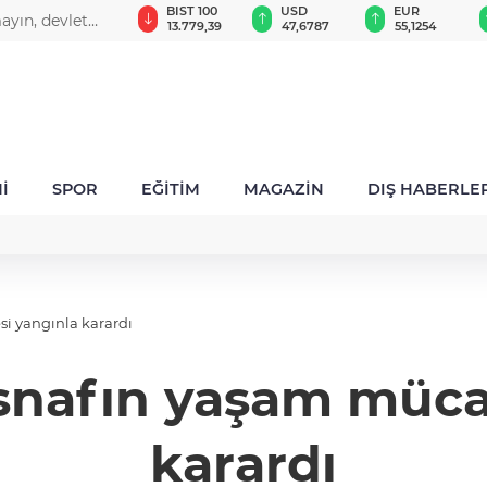
GAU/TRY
BIST 100
USD
EUR
ayın, devlet
6.660,55
13.779,39
47,6787
55,1254
İ
SPOR
EĞİTİM
MAGAZİN
DIŞ HABERLE
 yangınla karardı
nafın yaşam mücad
karardı