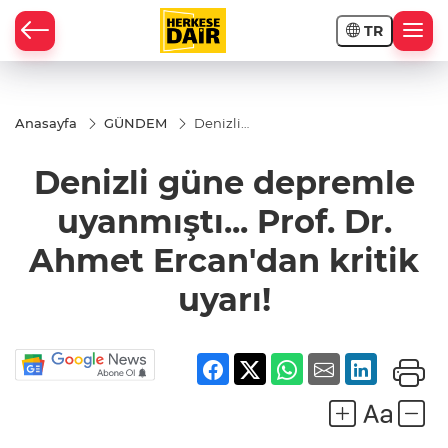
TR
RAHİSAR
Anasayfa
GÜNDEM
Denizli
güne
depremle
Denizli güne depremle
uyanmıştı...
Prof. Dr.
Ahmet
uyanmıştı... Prof. Dr.
Ercan'dan
kritik uyarı!
Ahmet Ercan'dan kritik
uyarı!
R