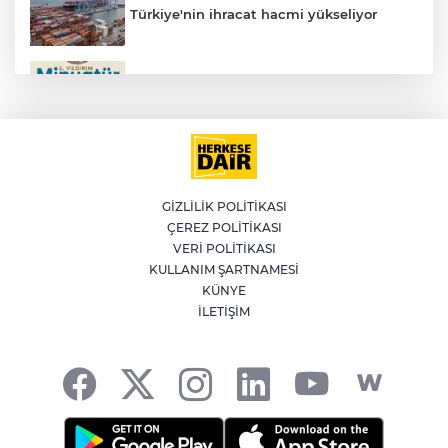
Türkiye'nin ihracat hacmi yükseliyor
AK
ERGUVAN BAYRAMI MİNYATÜR
SANATIYLA GELECEĞE TAŞINACAK
Kağıthane'de 104 kilogram uyuşturucu
ele geçirildi
GİZLİLİK POLİTİKASI
ÇEREZ POLİTİKASI
Türkiye, Suudi Arabistan ve Pakistan'dan
VERİ POLİTİKASI
Mekke Savunma Anlaşması
E
KULLANIM ŞARTNAMESİ
KÜNYE
İLETİŞİM
İran'dan Müslümanlara kötü niyetli dış
güçlere karşı birleşme çağrısı